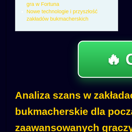
gra w Fortuna
Nowe technologie i przyszłość
zakładów bukmacherskich
🔥 
Analiza szans w zakłada
bukmacherskie dla pocz
zaawansowanych gracz