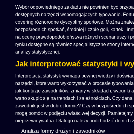
Wybór odpowiedniego zakładu nie powinien być przypadk
dostępnych narzędzi wspomagających typowanie. Fortuna
covering różnorodne dyscypliny sportowe. Można znale
bezpośrednich spotkań, średniej liczbie goli, kartek i i
na ocenę prawdopodobieństwa różnych scenariuszy i p
rynku dostępne są również specjalistyczne strony inter
analizy statystycznej.
Jak interpretować statystyki i 
Interpretacja statystyk wymaga pewnej wiedzy i doświadc
narzędzi, które warto wykorzystać w procesie typowania
jak kontuzje zawodników, zmiany w składach, warunki at
warto skupić się na trendach i zależnościach. Czy dana 
zawodnik jest w dobrej formie? Czy w bezpośrednich s
mogą pomóc w podjęciu właściwej decyzji. Pamiętajmy rów
nieprzewidywalna. Dlatego należy podchodzić do nich z 
Analiza formy drużyn i zawodników