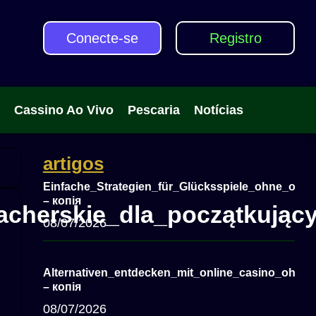
Conecte-se
Registro
Cassino Ao Vivo
Pescaria
Notícias
artigos
Einfache_Strategien_für_Glücksspiele_ohne_oas
– копія
cherskie_dla_początkujący
08/07/2026
Alternativen_entdecken_mit_online_casino_ohne_
– копія
08/07/2026