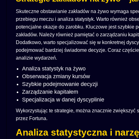
Skuteczne obstawianie zakładów na żywo wymaga specyf
przebiegu meczu i analiza statystyk. Warto również o
potencjalne okazje do zarobku. Kluczowe jest szybkie 
zakładów. Należy również pamiętać o zarządzaniu kapita
Dodatkowo, warto specjalizować się w konkretnej dyscy
podejmować bardziej świadome decyzje. Coraz częściej
analizie wydarzeń.
Analiza statystyk na żywo
Obserwacja zmiany kursów
Szybkie podejmowanie decyzji
Zarządzanie kapitałem
Specjalizacja w danej dyscyplinie
Wykorzystując te strategie, można znacznie zwiększy
przez Fortuna.
Analiza statystyczna i nar