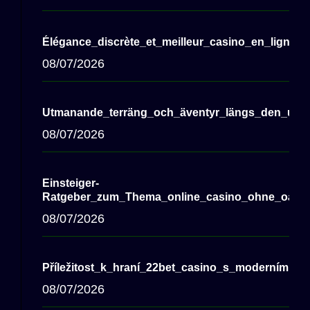
Élégance_discrète_et_meilleur_casino_en_ligne
08/07/2026
Utmanande_terräng_och_äventyr_längs_den_unik
08/07/2026
Einsteiger-
Ratgeber_zum_Thema_online_casino_ohne_oasis
08/07/2026
Příležitost_k_hraní_22bet_casino_s_moderními_p
08/07/2026