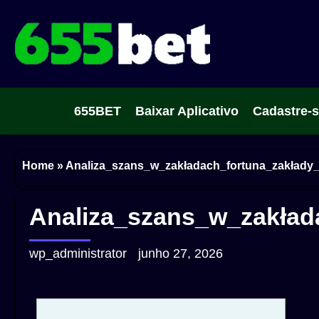
655BET
Baixar Aplicativo
Cadastre-
Home
»
Analiza_szans_w_zakładach_fortuna_zakłady
Analiza_szans_w_zakład
wp_administrator
junho 27, 2026