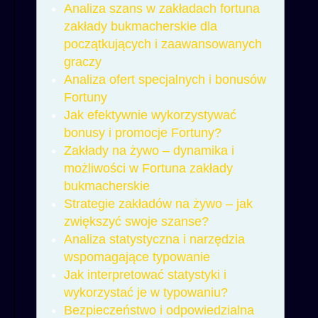
Analiza szans w zakładach fortuna
zakłady bukmacherskie dla
początkujących i zaawansowanych
graczy
Analiza ofert specjalnych i bonusów
Fortuny
Jak efektywnie wykorzystywać
bonusy i promocje Fortuny?
Zakłady na żywo – dynamika i
możliwości w Fortuna zakłady
bukmacherskie
Strategie zakładów na żywo – jak
zwiększyć swoje szanse?
Analiza statystyczna i narzędzia
wspomagające typowanie
Jak interpretować statystyki i
wykorzystać je w typowaniu?
Bezpieczeństwo i odpowiedzialna