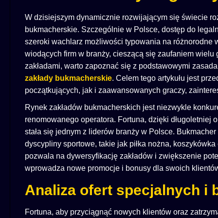
W dzisiejszym dynamicznie rozwijającym się świecie roz
bukmacherskie. Szczególnie w Polsce, dostęp do legaln
szeroki wachlarz możliwości typowania na różnorodne wy
wiodących firm w branży, cieszącą się zaufaniem wielu 
zakładami, warto zapoznać się z podstawowymi zasadami
zakłady bukmacherskie
. Celem tego artykułu jest pr
początkujących, jak i zaawansowanych graczy, zainte
Rynek zakładów bukmacherskich jest niezwykle konkure
renomowanego operatora. Fortuna, dzięki długoletniej obe
stała się jednym z liderów branży w Polsce. Bukmacher 
dyscypliny sportowe, takie jak piłka nożna, koszykówka
pozwala na dywersyfikację zakładów i zwiększenie pot
wprowadza nowe promocje i bonusy dla swoich klientów, 
Analiza ofert specjalnych 
Fortuna, aby przyciągnąć nowych klientów oraz zatrzym