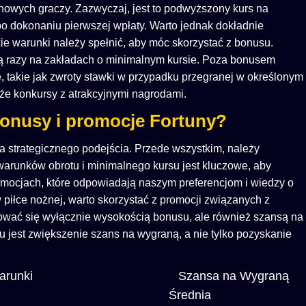
 nowych graczy. Zazwyczaj, jest to podwyższony kurs na
po dokonaniu pierwszej wpłaty. Warto jednak dokładnie
ie warunki należy spełnić, aby móc skorzystać z bonusu.
bą razy na zakładach o minimalnym kursie. Poza bonusem
, takie jak zwroty stawki w przypadku przegranej w określonym
że konkursy z atrakcyjnymi nagrodami.
bonusy i promocje Fortuny?
strategicznego podejścia. Przede wszystkim, należy
warunków obrotu i minimalnego kursu jest kluczowe, aby
omocjach, które odpowiadają naszym preferencjom i wiedzy o
 piłce nożnej, warto skorzystać z promocji związanych z
rować się wyłącznie wysokością bonusu, ale również szansą na
u jest zwiększenie szans na wygraną, a nie tylko pozyskanie
arunki
Szansa na Wygraną
Średnia