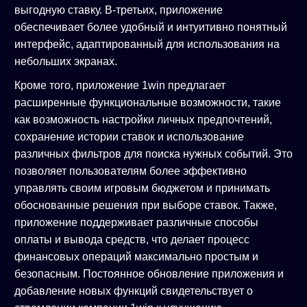
выгодную ставку. В-третьих, приложение
обеспечивает более удобный и интуитивно понятный
интерфейс, адаптированный для использования на
небольших экранах.
Кроме того, приложение 1win предлагает
расширенные функциональные возможности, такие
как возможность настройки личных предпочтений,
сохранение истории ставок и использование
различных фильтров для поиска нужных событий. Это
позволяет пользователям более эффективно
управлять своим игровым бюджетом и принимать
обоснованные решения при выборе ставок. Также,
приложение поддерживает различные способы
оплаты и вывода средств, что делает процесс
финансовых операций максимально простым и
безопасным. Постоянное обновление приложения и
добавление новых функций свидетельствует о