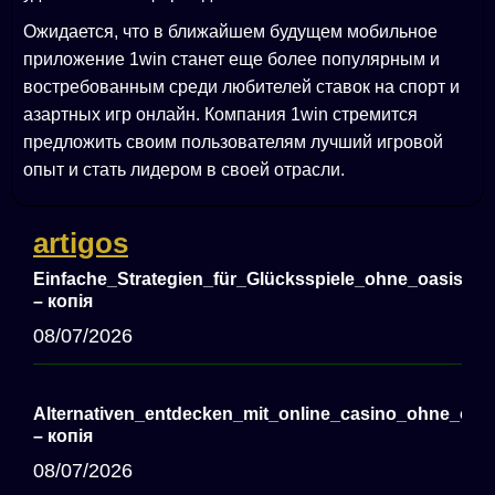
Ожидается, что в ближайшем будущем мобильное
приложение 1win станет еще более популярным и
востребованным среди любителей ставок на спорт и
азартных игр онлайн. Компания 1win стремится
предложить своим пользователям лучший игровой
опыт и стать лидером в своей отрасли.
artigos
Einfache_Strategien_für_Glücksspiele_ohne_oasis_c
– копія
08/07/2026
Alternativen_entdecken_mit_online_casino_ohne_oasi
– копія
08/07/2026