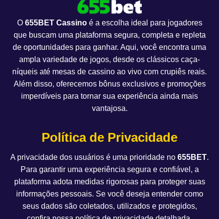
O
655BET Cassino
é a escolha ideal para jogadores
que buscam uma plataforma segura, completa e repleta
de oportunidades para ganhar. Aqui, você encontra uma
ampla variedade de jogos, desde os clássicos caça-
níqueis até mesas de cassino ao vivo com crupiês reais.
Além disso, oferecemos bônus exclusivos e promoções
imperdíveis para tornar sua experiência ainda mais
vantajosa.
Política de Privacidade
A privacidade dos usuários é uma prioridade no
655BET
.
Para garantir uma experiência segura e confiável, a
plataforma adota medidas rigorosas para proteger suas
informações pessoais. Se você deseja entender como
seus dados são coletados, utilizados e protegidos,
confira nossa política de privacidade detalhada.