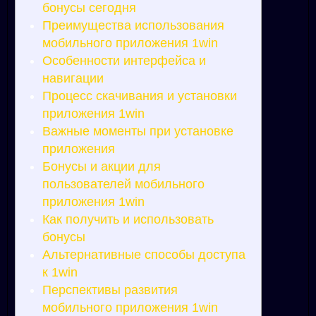
бонусы сегодня
Преимущества использования
мобильного приложения 1win
Особенности интерфейса и
навигации
Процесс скачивания и установки
приложения 1win
Важные моменты при установке
приложения
Бонусы и акции для
пользователей мобильного
приложения 1win
Как получить и использовать
бонусы
Альтернативные способы доступа
к 1win
Перспективы развития
мобильного приложения 1win