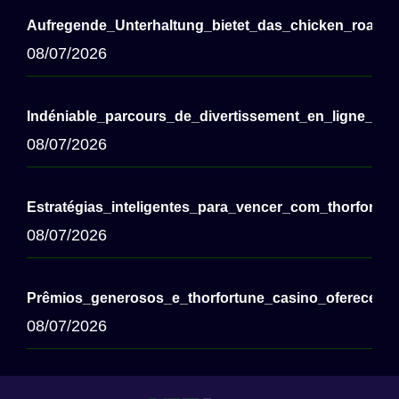
Aufregende_Unterhaltung_bietet_das_chicken_road
08/07/2026
Indéniable_parcours_de_divertissement_en_ligne_vi
08/07/2026
Estratégias_inteligentes_para_vencer_com_thorfortu
08/07/2026
Prêmios_generosos_e_thorfortune_casino_oferecem_d
08/07/2026