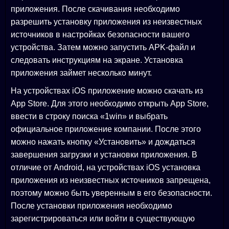
приложения. После скачивания необходимо
разрешить установку приложения из неизвестных
источников в настройках безопасности вашего
устройства. Затем можно запустить APK-файл и
следовать инструкциям на экране. Установка
приложения займет несколько минут.
На устройствах iOS приложение можно скачать из
App Store. Для этого необходимо открыть App Store,
ввести в строку поиска «1win» и выбрать
официальное приложение компании. После этого
можно нажать кнопку «Установить» и дождаться
завершения загрузки и установки приложения. В
отличие от Android, на устройствах iOS установка
приложения из неизвестных источников запрещена,
поэтому можно быть уверенным в его безопасности.
После установки приложения необходимо
зарегистрироваться или войти в существующую