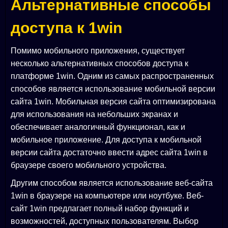
Альтернативные способы
доступа к 1win
Помимо мобильного приложения, существует
несколько альтернативных способов доступа к
платформе 1win. Одним из самых распространенных
способов является использование мобильной версии
сайта 1win. Мобильная версия сайта оптимизирована
для использования на небольших экранах и
обеспечивает аналогичный функционал, как и
мобильное приложение. Для доступа к мобильной
версии сайта достаточно ввести адрес сайта 1win в
браузере своего мобильного устройства.
Другим способом является использование веб-сайта
1win в браузере на компьютере или ноутбуке. Веб-
сайт 1win предлагает полный набор функций и
возможностей, доступных пользователям. Выбор