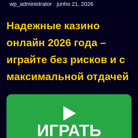
wp_administrator
junho 21, 2026
Надежные казино
онлайн 2026 года –
играйте без рисков и с
максимальной отдачей
▶️
ИГРАТЬ