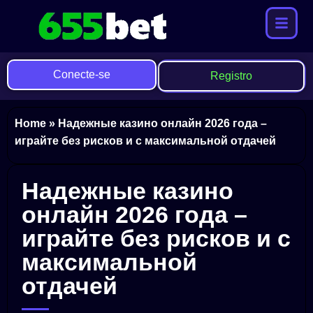
Conecte-se
Registro
Home
»
Надежные казино онлайн 2026 года –
играйте без рисков и с максимальной отдачей
Надежные казино
онлайн 2026 года –
играйте без рисков и с
максимальной
отдачей