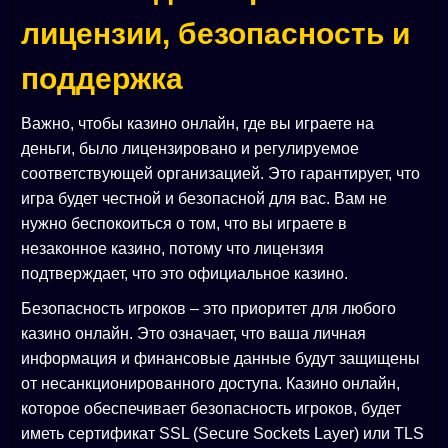
лицензии, безопасность и
поддержка
Важно, чтобы казино онлайн, где вы играете на
деньги, было лицензировано и регулируемое
соответствующей организацией. Это гарантирует, что
игра будет честной и безопасной для вас. Вам не
нужно беспокоиться о том, что вы играете в
незаконное казино, потому что лицензия
подтверждает, что это официальное казино.
Безопасность игроков – это приоритет для любого
казино онлайн. Это означает, что ваша личная
информация и финансовые данные будут защищены
от несанкционированного доступа. Казино онлайн,
которое обеспечивает безопасность игроков, будет
иметь сертификат SSL (Secure Sockets Layer) или TLS