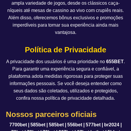
ampla variedade de jogos, desde os clássicos caça-
níqueis até mesas de cassino ao vivo com crupiês reais.
Além disso, oferecemos bônus exclusivos e promoções
imperdíveis para tornar sua experiência ainda mais
vantajosa.
Política de Privacidade
A privacidade dos usuários é uma prioridade no
655BET
.
Para garantir uma experiência segura e confiável, a
plataforma adota medidas rigorosas para proteger suas
informações pessoais. Se você deseja entender como
seus dados são coletados, utilizados e protegidos,
confira nossa política de privacidade detalhada.
Nossos parceiros oficiais
7700bet
|
585bet
|
585bet
|
556bet
|
577bet
|
br2024
|