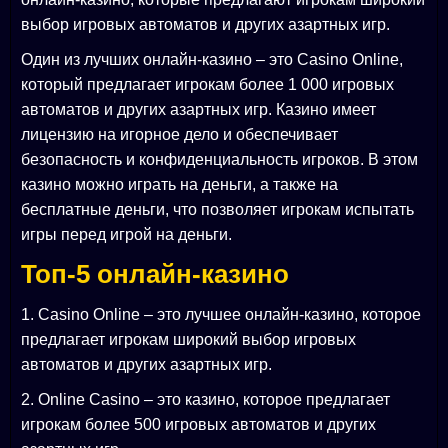
выбор игровых автоматов и других азартных игр.
Один из лучших онлайн-казино – это Casino Online,
который предлагает игрокам более 1 000 игровых
автоматов и других азартных игр. Казино имеет
лицензию на игорное дело и обеспечивает
безопасность и конфиденциальность игроков. В этом
казино можно играть на деньги, а также на
бесплатные деньги, что позволяет игрокам испытать
игры перед игрой на деньги.
Топ-5 онлайн-казино
1. Casino Online – это лучшее онлайн-казино, которое
предлагает игрокам широкий выбор игровых
автоматов и других азартных игр.
2. Online Casino – это казино, которое предлагает
игрокам более 500 игровых автоматов и других