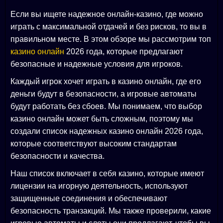
Если вы ищете надежное онлайн-казино, где можно
играть с максимальной отдачей и без рисков, то вы в
правильном месте. В этом обзоре мы рассмотрим топ
казино онлайн
2026 года, которые предлагают
безопасные и надежные условия для игроков.
Каждый игрок хочет играть в казино онлайн, где его
деньги будут в безопасности, а игровые автоматы
будут работать без сбоев. Мы понимаем, что выбор
казино онлайн может быть сложным, поэтому мы
создали список надежных казино онлайн 2026 года,
которые соответствуют высоким стандартам
безопасности и качества.
Наш список включает в себя казино, которые имеют
лицензии на игорную деятельность, используют
защищенные соединения и обеспечивают
безопасность транзакций. Мы также проверили, какие