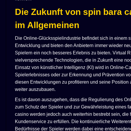
Die Zukunft von spin bara 
im Allgemeinen
Die Online-Glücksspielindustrie befindet sich in eine
Entwicklung und bieten den Anbietern immer wieder neu
Spielern ein noch besseres Erlebnis zu bieten. Virtual 
vielversprechende Technologien, die in Zukunft eine n
Einsatz von künstlicher Intelligenz (KI) wird in Online-
Spielerlebnisses oder zur Erkennung und Prävention vo
diesen Entwicklungen zu profitieren und seine Position 
weiter auszubauen.
Es ist davon auszugehen, dass die Regulierung des Onli
zum Schutz der Spieler und zur Gewährleistung eines fa
casino werden jedoch auch weiterhin bestrebt sein, die
Kundenservice zu erfüllen. Die kontinuierliche Weiter
Bedürfnisse der Spieler werden dabei eine entscheidend