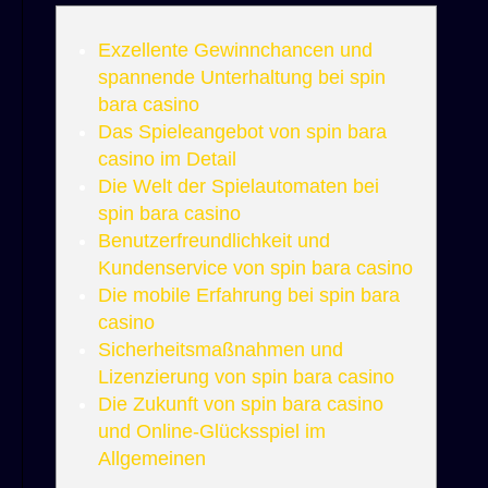
Exzellente Gewinnchancen und
spannende Unterhaltung bei spin
bara casino
Das Spieleangebot von spin bara
casino im Detail
Die Welt der Spielautomaten bei
spin bara casino
Benutzerfreundlichkeit und
Kundenservice von spin bara casino
Die mobile Erfahrung bei spin bara
casino
Sicherheitsmaßnahmen und
Lizenzierung von spin bara casino
Die Zukunft von spin bara casino
und Online-Glücksspiel im
Allgemeinen