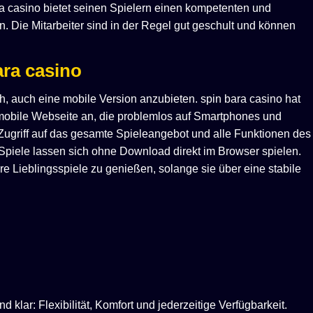
ara casino bietet seinen Spielern einen kompetenten und
. Die Mitarbeiter sind in der Regel gut geschult und können
ara casino
ich, auch eine mobile Version anzubieten. spin bara casino hat
e mobile Webseite an, die problemlos auf Smartphones und
 Zugriff auf das gesamte Spieleangebot und alle Funktionen des
e Spiele lassen sich ohne Download direkt im Browser spielen.
hre Lieblingsspiele zu genießen, solange sie über eine stabile
d klar: Flexibilität, Komfort und jederzeitige Verfügbarkeit.