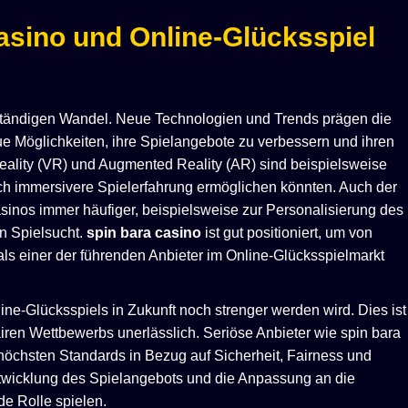
casino und Online-Glücksspiel
m ständigen Wandel. Neue Technologien und Trends prägen die
e Möglichkeiten, ihre Spielangebote zu verbessern und ihren
Reality (VR) und Augmented Reality (AR) sind beispielsweise
och immersivere Spielerfahrung ermöglichen könnten. Auch der
Casinos immer häufiger, beispielsweise zur Personalisierung des
n Spielsucht.
spin bara casino
ist gut positioniert, um von
als einer der führenden Anbieter im Online-Glücksspielmarkt
ne-Glücksspiels in Zukunft noch strenger werden wird. Dies ist
iren Wettbewerbs unerlässlich. Seriöse Anbieter wie spin bara
 höchsten Standards in Bezug auf Sicherheit, Fairness und
entwicklung des Spielangebots und die Anpassung an die
e Rolle spielen.