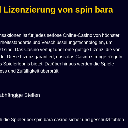
Lizenzierung von spin bara
nsaktionen ist für jedes seriöse Online-Casino von höchster
cherheitsstandards und Verschlüsselungstechnologien, um
zt sind. Das Casino verfügt über eine gültige Lizenz, die von
de. Diese Lizenz garantiert, dass das Casino strenge Regeln
es Spielerlebnis bietet. Darüber hinaus werden die Spiele
ss und Zufälligkeit überprüft.
abhängige Stellen
die Spieler bei spin bara casino sicher und geschützt fühlen