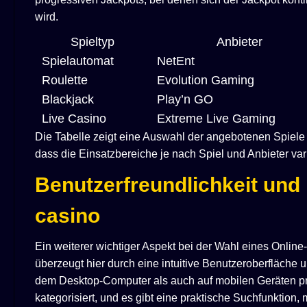
wird.
Spieltyp
Anbieter
Spielautomat
NetEnt
Roulette
Evolution Gaming
Blackjack
Play’n GO
Live Casino
Extreme Live Gaming
Die Tabelle zeigt eine Auswahl der angebotenen Spiele u
dass die Einsatzbereiche je nach Spiel und Anbieter var
Benutzerfreundlichkeit und
casino
Ein weiterer wichtiger Aspekt bei der Wahl eines Online-
überzeugt hier durch eine intuitive Benutzeroberfläche 
dem Desktop-Computer als auch auf mobilen Geräten pro
kategorisiert, und es gibt eine praktische Suchfunktion