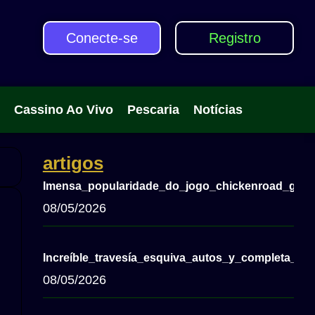
Conecte-se
Registro
Cassino Ao Vivo
Pescaria
Notícias
artigos
Imensa_popularidade_do_jogo_chickenroad_garan
08/05/2026
Increíble_travesía_esquiva_autos_y_completa_chi
08/05/2026