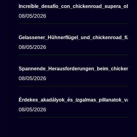
Increíble_desafío_con_chickenroad_supera_obstá
08/05/2026
Gelassener_Hühnerflügel_und_chickenroad_für_n
08/05/2026
Spannende_Herausforderungen_beim_chickenroa
08/05/2026
Érdekes_akadályok_és_izgalmas_pillanatok_várn
08/05/2026