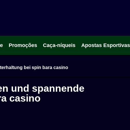
se
Promoções
Caça-níqueis
Apostas Esportivas
rhaltung bei spin bara casino
en und spannende
ra casino