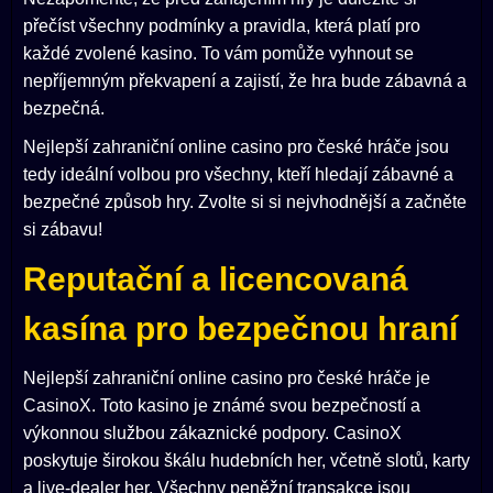
přečíst všechny podmínky a pravidla, která platí pro
každé zvolené kasino. To vám pomůže vyhnout se
nepříjemným překvapení a zajistí, že hra bude zábavná a
bezpečná.
Nejlepší zahraniční online casino pro české hráče jsou
tedy ideální volbou pro všechny, kteří hledají zábavné a
bezpečné způsob hry. Zvolte si si nejvhodnější a začněte
si zábavu!
Reputační a licencovaná
kasína pro bezpečnou hraní
Nejlepší zahraniční online casino pro české hráče je
CasinoX. Toto kasino je známé svou bezpečností a
výkonnou službou zákaznické podpory. CasinoX
poskytuje širokou škálu hudebních her, včetně slotů, karty
a live-dealer her. Všechny peněžní transakce jsou