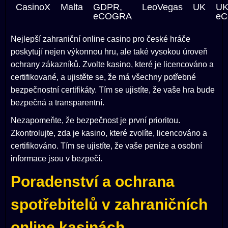
CasinoX
Malta
GDPR,
LeoVegas
UK
UK
eCOGRA
e
Nejlepší zahraniční online casino pro české hráče
poskytují nejen výkonnou hru, ale také vysokou úroveň
ochrany zákazníků. Zvolte kasino, které je licencováno a
certifikované, a ujistěte se, že má všechny potřebné
bezpečnostní certifikáty. Tím se ujistíte, že vaše hra bude
bezpečná a transparentní.
Nezapomeňte, že bezpečnost je první prioritou.
Zkontrolujte, zda je kasino, které zvolíte, licencováno a
certifikováno. Tím se ujistíte, že vaše peníze a osobní
informace jsou v bezpečí.
Poradenství a ochrana
spotřebitelů v zahraničních
online kasinách