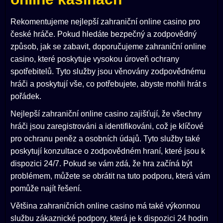
Rekomentujeme nejlepší zahraniční online casino pro
české hráče. Pokud hledáte bezpečný a zodpovědný
způsob, jak se zabavit, doporučujeme zahraniční online
casino, které poskytuje vysokou úroveň ochrany
spotřebitelů. Tyto služby jsou věnovány zodpovědnému
hráči a poskytují vše, co potřebujete, abyste mohli hrát s
pořádek.
Nejlepší zahraniční online casino zajišťují, že všechny
hráči jsou zaregistrováni a identifikováni, což je klíčové
pro ochranu peněz a osobních údajů. Tyto služby také
poskytují konzultace o zodpovědném hraní, které jsou k
dispozici 24/7. Pokud se vám zdá, že hra začíná být
problémem, můžete se obrátit na tuto podporu, která vám
pomůže najít řešení.
Většina zahraničních online casino má také výkonnou
službu zákaznické podpory, která je k dispozici 24 hodin