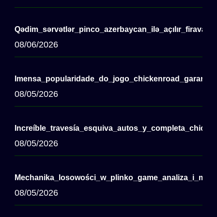
Qədim_sərvətlər_pinco_azerbaycan_ilə_açılır_firavanl
08/06/2026
Imensa_popularidade_do_jogo_chickenroad_garante_d
08/05/2026
Increíble_travesía_esquiva_autos_y_completa_chicken
08/05/2026
Mechanika_losowości_w_plinko_game_analiza_i_moż
08/05/2026