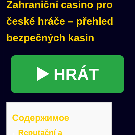
Zahraniční casino pro
české hráče – přehled
bezpečných kasin
▶️ HRÁT
Содержимое
Reputační a