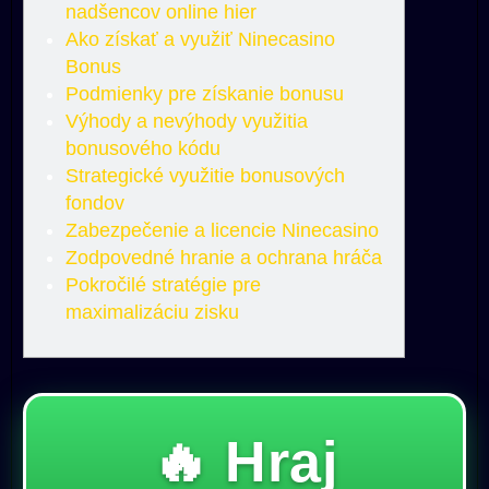
nadšencov online hier
Ako získať a využiť Ninecasino
Bonus
Podmienky pre získanie bonusu
Výhody a nevýhody využitia
bonusového kódu
Strategické využitie bonusových
fondov
Zabezpečenie a licencie Ninecasino
Zodpovedné hranie a ochrana hráča
Pokročilé stratégie pre
maximalizáciu zisku
🔥 Hraj