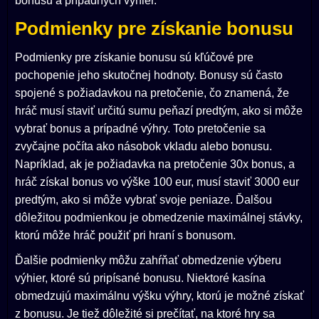
bonusu a prípadných výhier.
Podmienky pre získanie bonusu
Podmienky pre získanie bonusu sú kľúčové pre
pochopenie jeho skutočnej hodnoty. Bonusy sú často
spojené s požiadavkou na pretočenie, čo znamená, že
hráč musí staviť určitú sumu peňazí predtým, ako si môže
vybrať bonus a prípadné výhry. Toto pretočenie sa
zvyčajne počíta ako násobok vkladu alebo bonusu.
Napríklad, ak je požiadavka na pretočenie 30x bonus, a
hráč získal bonus vo výške 100 eur, musí staviť 3000 eur
predtým, ako si môže vybrať svoje peniaze. Ďalšou
dôležitou podmienkou je obmedzenie maximálnej stávky,
ktorú môže hráč použiť pri hraní s bonusom.
Ďalšie podmienky môžu zahŕňať obmedzenie výberu
výhier, ktoré sú pripísané bonusu. Niektoré kasína
obmedzujú maximálnu výšku výhry, ktorú je možné získať
z bonusu. Je tiež dôležité si prečítať, na ktoré hry sa