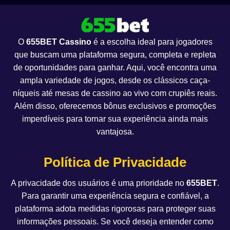
O
655BET Cassino
é a escolha ideal para jogadores
que buscam uma plataforma segura, completa e repleta
de oportunidades para ganhar. Aqui, você encontra uma
ampla variedade de jogos, desde os clássicos caça-
níqueis até mesas de cassino ao vivo com crupiês reais.
Além disso, oferecemos bônus exclusivos e promoções
imperdíveis para tornar sua experiência ainda mais
vantajosa.
Política de Privacidade
A privacidade dos usuários é uma prioridade no
655BET
.
Para garantir uma experiência segura e confiável, a
plataforma adota medidas rigorosas para proteger suas
informações pessoais. Se você deseja entender como