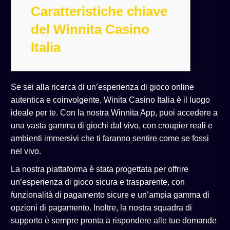
Caratteristiche chiave
del Winnita Casino
Italia
Se sei alla ricerca di un’esperienza di gioco online
autentica e coinvolgente, Winita Casino Italia è il luogo
ideale per te. Con la nostra Winnita App, puoi accedere a
una vasta gamma di giochi dal vivo, con croupier reali e
ambienti immersivi che ti faranno sentire come se fossi
nel vivo.
La nostra piattaforma è stata progettata per offrire
un’esperienza di gioco sicura e trasparente, con
funzionalità di pagamento sicure e un’ampia gamma di
opzioni di pagamento. Inoltre, la nostra squadra di
supporto è sempre pronta a rispondere alle tue domande