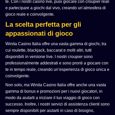
te. Con i nostri casinò live, puoi giocare con croupier reali
e partecipare a giochi dal vivo, creando un’atmosfera di
gioco reale e coinvolgente.
La scelta perfetta per gli
appassionati di gioco
Winita Casino Italia offre una vasta gamma di giochi, tra
cui roulette, blackjack, baccarat e molti altri, tutti
disponibili in versione live. I nostri croupier sono
professionalmente addestrati e sono pronti a giocare con
te in tempo reale, creando un’esperienza di gioco unica e
coinvolgente.
Non solo, ma Winita Casino Italia offre anche una vasta
gamma di bonus e promozioni per i nuovi giocatori, in
modo da aiutarti a iniziare il tuo viaggio di gioco con
successo. Inoltre, i nostri servizi di assistenza clienti sono
sempre disponibili per aiutarti in caso di bisogno,