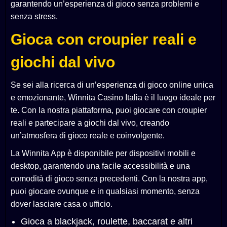
garantendo un’esperienza di gioco senza problemi e
senza stress.
Gioca con croupier reali e
giochi dal vivo
Se sei alla ricerca di un’esperienza di gioco online unica
e emozionante, Winnita Casino Italia è il luogo ideale per
te. Con la nostra piattaforma, puoi giocare con croupier
reali e partecipare a giochi dal vivo, creando
un’atmosfera di gioco reale e coinvolgente.
La Winnita App è disponibile per dispositivi mobili e
desktop, garantendo una facile accessibilità e una
comodità di gioco senza precedenti. Con la nostra app,
puoi giocare ovunque e in qualsiasi momento, senza
dover lasciare casa o ufficio.
Gioca a blackjack, roulette, baccarat e altri