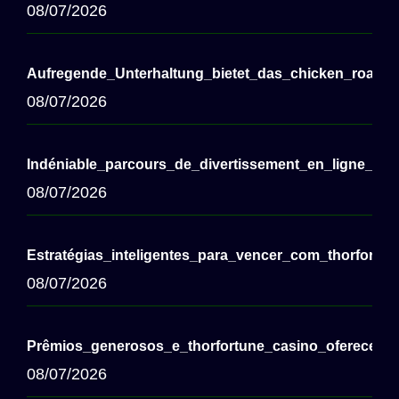
08/07/2026
Aufregende_Unterhaltung_bietet_das_chicken_road
08/07/2026
Indéniable_parcours_de_divertissement_en_ligne_vi
08/07/2026
Estratégias_inteligentes_para_vencer_com_thorfortu
08/07/2026
Prêmios_generosos_e_thorfortune_casino_oferecem_d
08/07/2026