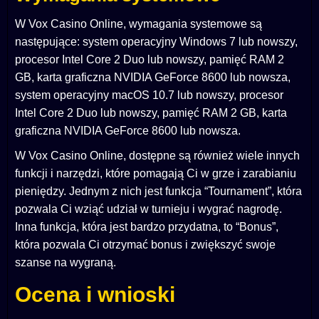
W Vox Casino Online, wymagania systemowe są
następujące: system operacyjny Windows 7 lub nowszy,
procesor Intel Core 2 Duo lub nowszy, pamięć RAM 2
GB, karta graficzna NVIDIA GeForce 8600 lub nowsza,
system operacyjny macOS 10.7 lub nowszy, procesor
Intel Core 2 Duo lub nowszy, pamięć RAM 2 GB, karta
graficzna NVIDIA GeForce 8600 lub nowsza.
W Vox Casino Online, dostępne są również wiele innych
funkcji i narzędzi, które pomagają Ci w grze i zarabianiu
pieniędzy. Jednym z nich jest funkcja “Tournament”, która
pozwala Ci wziąć udział w turnieju i wygrać nagrodę.
Inna funkcja, która jest bardzo przydatna, to “Bonus”,
która pozwala Ci otrzymać bonus i zwiększyć swoje
szanse na wygraną.
Ocena i wnioski