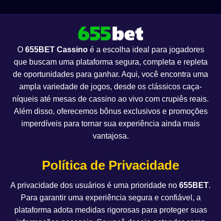
O
655BET Cassino
é a escolha ideal para jogadores
que buscam uma plataforma segura, completa e repleta
de oportunidades para ganhar. Aqui, você encontra uma
ampla variedade de jogos, desde os clássicos caça-
níqueis até mesas de cassino ao vivo com crupiês reais.
Além disso, oferecemos bônus exclusivos e promoções
imperdíveis para tornar sua experiência ainda mais
vantajosa.
Política de Privacidade
A privacidade dos usuários é uma prioridade no
655BET
.
Para garantir uma experiência segura e confiável, a
plataforma adota medidas rigorosas para proteger suas