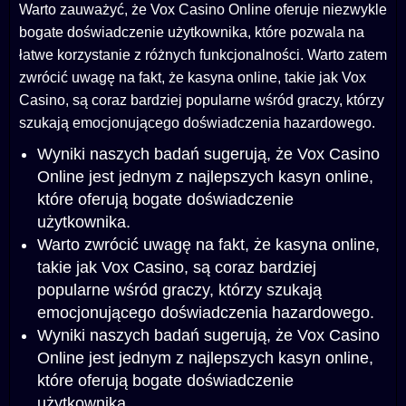
Warto zauważyć, że Vox Casino Online oferuje niezwykle
bogate doświadczenie użytkownika, które pozwala na
łatwe korzystanie z różnych funkcjonalności. Warto zatem
zwrócić uwagę na fakt, że kasyna online, takie jak Vox
Casino, są coraz bardziej popularne wśród graczy, którzy
szukają emocjonującego doświadczenia hazardowego.
Wyniki naszych badań sugerują, że Vox Casino
Online jest jednym z najlepszych kasyn online,
które oferują bogate doświadczenie
użytkownika.
Warto zwrócić uwagę na fakt, że kasyna online,
takie jak Vox Casino, są coraz bardziej
popularne wśród graczy, którzy szukają
emocjonującego doświadczenia hazardowego.
Wyniki naszych badań sugerują, że Vox Casino
Online jest jednym z najlepszych kasyn online,
które oferują bogate doświadczenie
użytkownika.