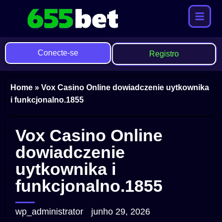
Conecte-se
Registro
Home
»
Vox Casino Online dowiadczenie uytkownika
i funkcjonalno.1855
Vox Casino Online
dowiadczenie
uytkownika i
funkcjonalno.1855
wp_administrator
junho 29, 2026