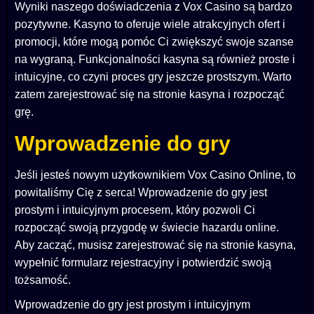
Wyniki naszego doświadczenia z Vox Casino są bardzo
pozytywne. Kasyno to oferuje wiele atrakcyjnych ofert i
promocji, które mogą pomóc Ci zwiększyć swoje szanse
na wygraną. Funkcjonalności kasyna są również proste i
intuicyjne, co czyni proces gry jeszcze prostszym. Warto
zatem zarejestrować się na stronie kasyna i rozpocząć
grę.
Wprowadzenie do gry
Jeśli jesteś nowym użytkownikiem Vox Casino Online, to
powitaliśmy Cię z serca! Wprowadzenie do gry jest
prostym i intuicyjnym procesem, który pozwoli Ci
rozpocząć swoją przygodę w świecie hazardu online.
Aby zacząć, musisz zarejestrować się na stronie kasyna,
wypełnić formularz rejestracyjny i potwierdzić swoją
tożsamość.
Wprowadzenie do gry jest prostym i intuicyjnym