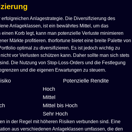
izierung
 erfolgreichen Anlagestrategie. Die Diversifizierung des
dene Anlageklassen, ist ein bewährtes Mittel, um das
n einen Korb legt, kann man potenzielle Verluste minimieren
 Märkte profitieren. thorfortune bietet eine breite Palette von
tfolio optimal zu diversifizieren. Es ist jedoch wichtig zu
 nicht vor Verlusten schützen kann. Daher sollte man sich stets
 sind. Die Nutzung von Stop-Loss-Orders und die Festlegung
begrenzen und die eigenen Erwartungen zu steuern.
isiko
Potenzielle Rendite
Hoch
Mittel
och
Mittel bis Hoch
Sehr Hoch
ten in der Regel mit höheren Risiken verbunden sind. Eine
ation aus verschiedenen Anlageklassen umfassen, die den