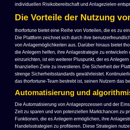
individuellen Risikobereitschaft und Anlagezielen entsp
Die Vorteile der Nutzung vo
thorfortune bietet eine Reihe von Vorteilen, die es zu ei
Die Plattform zeichnet sich durch ihre benutzerfreundlic
von Anlagemöglichkeiten aus. Darüber hinaus bietet th
die Anlegern helfen, ihre Anlagestrategie zu entwickeln 
einzurichten, ist ein weiterer Pluspunkt, der es Anlege
finanziellen Ziele zu investieren. Die Sicherheit der P
strenge Sicherheitsstandards gewährleistet. Kontinuier
das thorfortune-Team bestrebt ist, seinen Nutzern das b
Automatisierung und algorithmi
Die Automatisierung von Anlageprozessen und der Einsa
Zeit zu sparen und von potenziellen Marktchancen zu prof
Funktionen, die es Anlegern ermöglichen, ihre Anlagest
Handelsstrategien zu profitieren. Diese Strategien nut