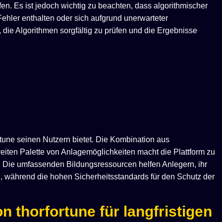
en. Es ist jedoch wichtig zu beachten, dass algorithmischer
ehler enthalten oder sich aufgrund unerwarteter
 die Algorithmen sorgfältig zu prüfen und die Ergebnisse
fortune seinen Nutzern bietet. Die Kombination aus
reiten Palette von Anlagemöglichkeiten macht die Plattform zu
en. Die umfassenden Bildungsressourcen helfen Anlegern, ihr
, während die hohen Sicherheitsstandards für den Schutz der
n thorfortune für langfristigen