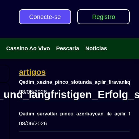
Conecte-se
Registro
Cassino Ao Vivo
Pescaria
Notícias
artigos
Qədim_xəzinə_pinco_slotunda_açılır_firavanlıq_
_und_langfristigen_Erfolg_
08/06/2026
Qədim_sərvətlər_pinco_azerbaycan_ilə_açılır_fira
08/06/2026