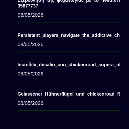
Εξερεύνηση_της_ψυχαγωγίας_με_το_needforslots
35877737
08/05/2026
Persistent_players_navigate_the_addictive_chick
08/05/2026
Increíble_desafío_con_chickenroad_supera_obstá
08/05/2026
Gelassener_Hühnerflügel_und_chickenroad_für_n
08/05/2026