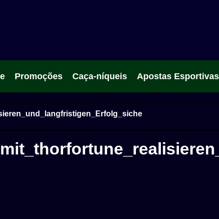
se
Promoções
Caça-níqueis
Apostas Esportivas
sieren_und_langfristigen_Erfolg_siche
it_thorfortune_realisieren