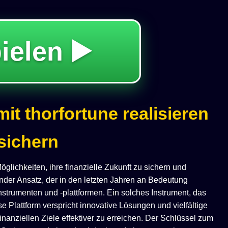
ielen ▶️
t thorfortune realisieren
 sichern
glichkeiten, ihre finanzielle Zukunft zu sichern und
nder Ansatz, der in den letzten Jahren an Bedeutung
nstrumenten und -plattformen. Ein solches Instrument, das
se Plattform verspricht innovative Lösungen und vielfältige
inanziellen Ziele effektiver zu erreichen. Der Schlüssel zum