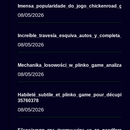
Imensa_popularidade_do_jogo_chickenroad_garan
08/05/2026
Increíble_travesía_esquiva_autos_y_completa_chi
08/05/2026
Mechanika_losowości_w_plinko_game_analiza_i_
08/05/2026
Habileté_subtile_et_plinko_game_pour_décupler_
35760378
08/05/2026