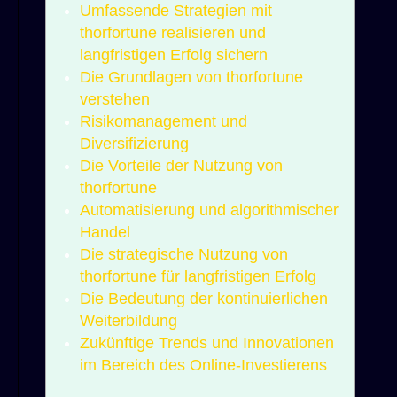
Umfassende Strategien mit
thorfortune realisieren und
langfristigen Erfolg sichern
Die Grundlagen von thorfortune
verstehen
Risikomanagement und
Diversifizierung
Die Vorteile der Nutzung von
thorfortune
Automatisierung und algorithmischer
Handel
Die strategische Nutzung von
thorfortune für langfristigen Erfolg
Die Bedeutung der kontinuierlichen
Weiterbildung
Zukünftige Trends und Innovationen
im Bereich des Online-Investierens