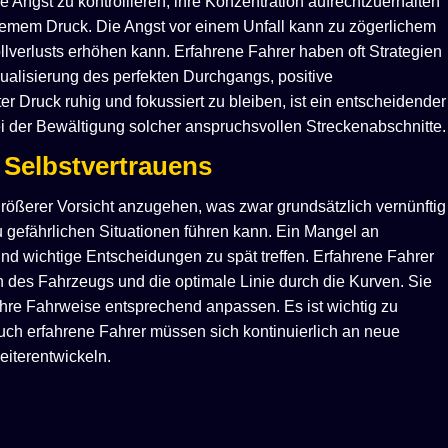
 Angst zu kontrollieren, ihre Konzentration aufrechtzuerhalten
tremem Druck. Die Angst vor einem Unfall kann zu zögerlichem
llverlusts erhöhen kann. Erfahrene Fahrer haben oft Strategien
sualisierung des perfekten Durchgangs, positive
r Druck ruhig und fokussiert zu bleiben, ist ein entscheidender
ei der Bewältigung solcher anspruchsvollen Streckenabschnitte.
 Selbstvertrauens
rößerer Vorsicht anzugehen, was zwar grundsätzlich vernünftig
 gefährlichen Situationen führen kann. Ein Mangel an
nd wichtige Entscheidungen zu spät treffen. Erfahrene Fahrer
 des Fahrzeugs und die optimale Linie durch die Kurven. Sie
ihre Fahrweise entsprechend anpassen. Es ist wichtig zu
Auch erfahrene Fahrer müssen sich kontinuierlich an neue
iterentwickeln.