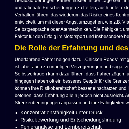
Herausforderungen. Fahrer müssen in der Lage sein, ihre
und rationale Entscheidungen zu treffen, auch unter ex
Verhalten führen, das wiederum das Risiko eines Kontro
entwickelt, um mit dieser Angst umzugehen, wie z.B. Vi
Selbstgespräche oder Atemtechniken. Die Fähigkeit, unte
Faktor für den Erfolg im Motorsport und insbesondere b
Die Rolle der Erfahrung und des
Unerfahrene Fahrer neigen dazu, „Chicken Roads“ mit g
ist, aber auch zu unnötigen Verzögerungen und sogar zu
Selbstvertrauen kann dazu führen, dass Fahrer zögern u
hingegen haben oft ein besseres Gespür für die Grenzen
können ihre Risikobereitschaft besser einschätzen und 
betonen, dass Erfahrung allein jedoch nicht ausreicht. 
Streckenbedingungen anpassen und ihre Fähigkeiten we
Konzentrationsfähigkeit unter Druck
Risikobewertung und Entscheidungsfindung
Fehleranalyse und Lernbereitschaft