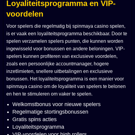
Loyaliteitsprogramma en VIP-
voordelen
Voor spelers die regelmatig bij spinmaya casino spelen,
is er vaak een loyaliteitsprogramma beschikbaar. Door te
spelen verzamelen spelers punten, die kunnen worden
ingewisseld voor bonussen en andere beloningen. VIP-
spelers kunnen profiteren van exclusieve voordelen,
zoals een persoonlijke accountmanager, hogere
inzetlimieten, snellere uitbetalingen en exclusieve
bonussen. Het loyaliteitsprogramma is een manier voor
spinmaya casino om de loyaliteit van spelers te belonen
en hen te stimuleren om vaker te spelen.
Welkomstbonus voor nieuwe spelers
Regelmatige stortingsbonussen
Gratis spins acties
Loyaliteitsprogramma
VIP-voordelen voor high rollers