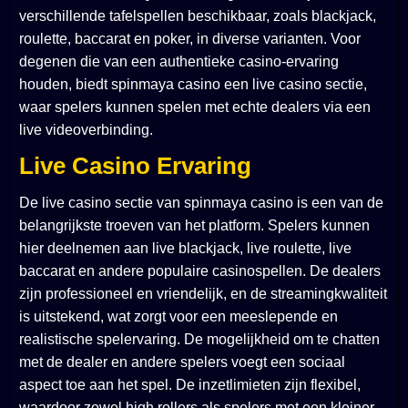
verschillende tafelspellen beschikbaar, zoals blackjack,
roulette, baccarat en poker, in diverse varianten. Voor
degenen die van een authentieke casino-ervaring
houden, biedt spinmaya casino een live casino sectie,
waar spelers kunnen spelen met echte dealers via een
live videoverbinding.
Live Casino Ervaring
De live casino sectie van spinmaya casino is een van de
belangrijkste troeven van het platform. Spelers kunnen
hier deelnemen aan live blackjack, live roulette, live
baccarat en andere populaire casinospellen. De dealers
zijn professioneel en vriendelijk, en de streamingkwaliteit
is uitstekend, wat zorgt voor een meeslepende en
realistische spelervaring. De mogelijkheid om te chatten
met de dealer en andere spelers voegt een sociaal
aspect toe aan het spel. De inzetlimieten zijn flexibel,
waardoor zowel high rollers als spelers met een kleiner