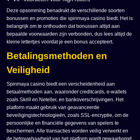
Deze opsomming benadrukt de verschillende soorten
bonussen en promoties die spinmaya casino biedt. Het is
belangrijk om te onthouden dat bonussen altijd aan
bepaalde voorwaarden zijn verbonden, dus lees altijd de
kleine lettertjes voordat je een bonus accepteert.
Betalingsmethoden en
Veiligheid
Spinmaya casino biedt een verscheidenheid aan
betaalmethoden aan, waaronder creditcards, e-wallets
zoals Skrill en Neteller, en bankoverschrijvingen. Het
platform maakt gebruik van geavanceerde
beveiligingstechnologieën, zoals SSL-encryptie, om de
persoonlijke en financiële gegevens van spelers te
beschermen. Alle transacties worden veilig verwerkt en
de betrouwbaarheid van het platform wordt gewaarborgd