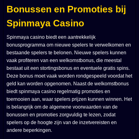
Bonussen en Promoties bij
Spinmaya Casino
Spinmaya casino biedt een aantrekkelijk
bonusprogramma om nieuwe spelers te verwelkomen en
bestaande spelers te belonen. Nieuwe spelers kunnen
vaak profiteren van een welkomstbonus, die meestal
bestaat uit een stortingsbonus en eventuele gratis spins.
Deze bonus moet vaak worden rondgespeeld voordat het
geld kan worden opgenomen. Naast de welkomstbonus
biedt spinmaya casino regelmatig promoties en
toernooien aan, waar spelers prijzen kunnen winnen. Het
is belangrijk om de algemene voorwaarden van de
bonussen en promoties zorgvuldig te lezen, zodat
spelers op de hoogte zijn van de inzetvereisten en
andere beperkingen.