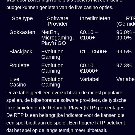
budget kunnen genieten van de live casino opties.
Speltype
Software
Inzetlimieten
RT
Provider
(Gemid
Gokkasten
NetEnt,
€0.10 –
96.0% 
Microgaming,
€100+
99.0%
Play’n GO
Blackjack
Evolution
€1 – €500+
99.5%
Gaming
Roulette
Evolution
€0.10 –
97.3%
Gaming
€1000+
Live
Evolution
Variabel
Variabe
Casino
Gaming
Deze tabel geeft een overzicht van de meest populaire
spellen, de bijbehorende software providers, de typische
inzetlimieten en de Return to Player (RTP) percentages.
De RTP is een belangrijke indicator voor de kansen die
een spel biedt aan de speler. Een hogere RTP betekent
dat het spel op de lange termijn meer uitbetaalt.