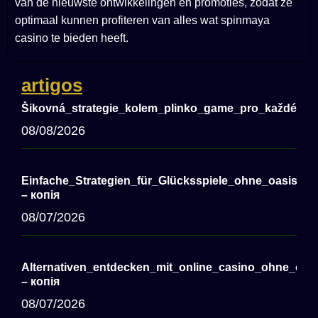
van de nieuwste ontwikkelingen en promoties, zodat ze
optimaal kunnen profiteren van alles wat spinmaya
casino te bieden heeft.
artigos
Šikovná_strategie_kolem_plinko_game_pro_každého_
08/08/2026
Einfache_Strategien_für_Glücksspiele_ohne_oasis_c
– копія
08/07/2026
Alternativen_entdecken_mit_online_casino_ohne_oasi
– копія
08/07/2026