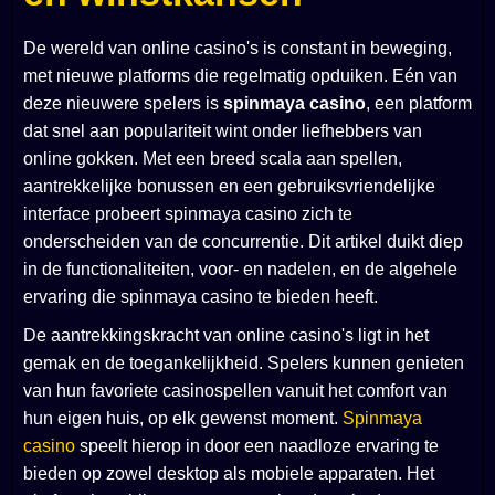
De wereld van online casino's is constant in beweging,
met nieuwe platforms die regelmatig opduiken. Eén van
deze nieuwere spelers is
spinmaya casino
, een platform
dat snel aan populariteit wint onder liefhebbers van
online gokken. Met een breed scala aan spellen,
aantrekkelijke bonussen en een gebruiksvriendelijke
interface probeert spinmaya casino zich te
onderscheiden van de concurrentie. Dit artikel duikt diep
in de functionaliteiten, voor- en nadelen, en de algehele
ervaring die spinmaya casino te bieden heeft.
De aantrekkingskracht van online casino's ligt in het
gemak en de toegankelijkheid. Spelers kunnen genieten
van hun favoriete casinospellen vanuit het comfort van
hun eigen huis, op elk gewenst moment.
Spinmaya
casino
speelt hierop in door een naadloze ervaring te
bieden op zowel desktop als mobiele apparaten. Het