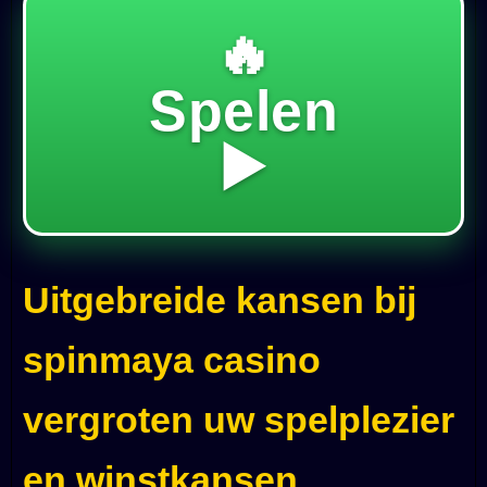
🔥
Spelen
▶️
Uitgebreide kansen bij
spinmaya casino
vergroten uw spelplezier
en winstkansen