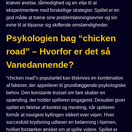
kræver øvelse, tålmodighed og en vilje til at
eksperimentere med forskellige strategier. Spillet er en
god måde at træne sine problemløsningsevner og sin
evne til at tilpasse sig skiftende omstændigheder.
Psykologien bag “chicken
road” – Hvorfor er det så
Vanedannende?
“chicken road”s popularitet kan tilskrives en kombination
af faktorer, der appellerer til grundlæggende psykologiske
behov. Den konstante trussel om fare skaber en
spænding, der holder spilleren engageret. Desuden giver
spillet en følelse af kontrol og mestring, når spilleren
formår at navigere kyllingen sikkert over vejen. Hver
succesfuld krydsning udløser en belønning i hjernen,
hvilket forstærker ønsket om at spille videre. Spillet er