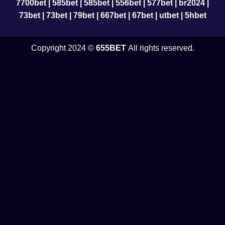
7700bet
|
585bet
|
585bet
|
556bet
|
577bet
|
br2024
|
73bet
|
73bet
|
79bet
|
667bet
|
67bet
|
utbet
|
5hbet
Copyright 2024 ©
655BET
All rights reserved.