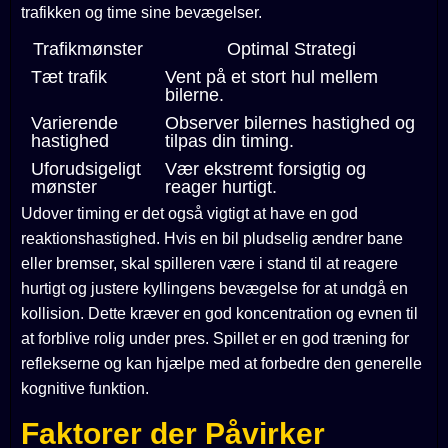
trafikken og time sine bevægelser.
Trafikmønster
Optimal Strategi
Tæt trafik
Vent på et stort hul mellem
bilerne.
Varierende
Observer bilernes hastighed og
hastighed
tilpas din timing.
Uforudsigeligt
Vær ekstremt forsigtig og
mønster
reager hurtigt.
Udover timing er det også vigtigt at have en god
reaktionshastighed. Hvis en bil pludselig ændrer bane
eller bremser, skal spilleren være i stand til at reagere
hurtigt og justere kyllingens bevægelse for at undgå en
kollision. Dette kræver en god koncentration og evnen til
at forblive rolig under pres. Spillet er en god træning for
reflekserne og kan hjælpe med at forbedre den generelle
kognitive funktion.
Faktorer der Påvirker