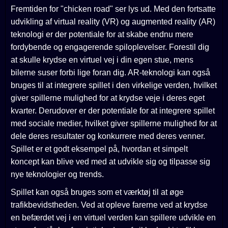
Fremtiden for "chicken road" ser lys ud. Med den fortsatte
udvikling af virtual reality (VR) og augmented reality (AR)
teknologi er der potentiale for at skabe endnu mere
fordybende og engagerende spiloplevelser. Forestil dig
at skulle krydse en virtuel vej i din egen stue, mens
bilerne suser forbi lige foran dig. AR-teknologi kan også
bruges til at integrere spillet i den virkelige verden, hvilket
giver spillerne mulighed for at krydse veje i deres eget
kvarter. Derudover er der potentiale for at integrere spillet
med sociale medier, hvilket giver spillerne mulighed for at
dele deres resultater og konkurrere med deres venner.
Spillet er et godt eksempel på, hvordan et simpelt
koncept kan blive ved med at udvikle sig og tilpasse sig
nye teknologier og trends.
Spillet kan også bruges som et værktøj til at øge
trafikbevidstheden. Ved at opleve farerne ved at krydse
en befærdet vej i en virtuel verden kan spillere udvikle en