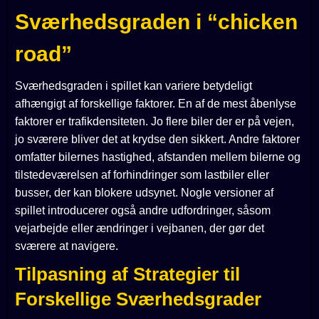
Sværhedsgraden i “chicken
road”
Sværhedsgraden i spillet kan variere betydeligt
afhængigt af forskellige faktorer. En af de mest åbenlyse
faktorer er trafikdensiteten. Jo flere biler der er på vejen,
jo sværere bliver det at krydse den sikkert. Andre faktorer
omfatter bilernes hastighed, afstanden mellem bilerne og
tilstedeværelsen af forhindringer som lastbiler eller
busser, der kan blokere udsynet. Nogle versioner af
spillet introducerer også andre udfordringer, såsom
vejarbejde eller ændringer i vejbanen, der gør det
sværere at navigere.
Tilpasning af Strategier til
Forskellige Sværhedsgrader