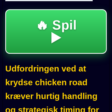
🔥 Spil
▶️
Udfordringen ved at
krydse chicken road
kræver hurtig handling
og strategisk timing for