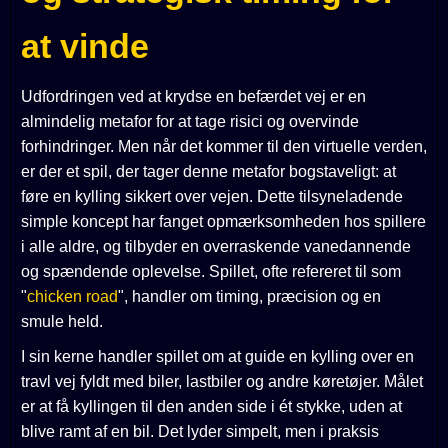
at vinde
Udfordringen ved at krydse en befærdet vej er en
almindelig metafor for at tage risici og overvinde
forhindringer. Men når det kommer til den virtuelle verden,
er der et spil, der tager denne metafor bogstaveligt: at
føre en kylling sikkert over vejen. Dette tilsyneladende
simple koncept har fanget opmærksomheden hos spillere
i alle aldre, og tilbyder en overraskende vanedannende
og spændende oplevelse. Spillet, ofte refereret til som
"
chicken road
", handler om timing, præcision og en
smule held.
I sin kerne handler spillet om at guide en kylling over en
travl vej fyldt med biler, lastbiler og andre køretøjer. Målet
er at få kyllingen til den anden side i ét stykke, uden at
blive ramt af en bil. Det lyder simpelt, men i praksis