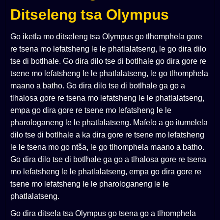
Ditseleng tsa Olympus
Go iketla mo ditseleng tsa Olympus go tlhomphela gore
re tsena mo lefatsheng le le phatlalatseng, le go dira dilo
tse di botlhale. Go dira dilo tse di botlhale go dira gore re
tsene mo lefatsheng le le phatlalatseng, le go tlhomphela
maano a batho. Go dira dilo tse di botlhale ga go a
tlhalosa gore re tsena mo lefatsheng le le phatlalatseng,
empa go dira gore re tsene mo lefatsheng le le
pharologaneng le le phatlalatseng. Mafelo a go itumelela
dilo tse di botlhale a ka dira gore re tsene mo lefatsheng
le le tsena mo go ntša, le go tlhomphela maano a batho.
Go dira dilo tse di botlhale ga go a tlhalosa gore re tsena
mo lefatsheng le le phatlalatseng, empa go dira gore re
tsene mo lefatsheng le le pharologaneng le le
phatlalatseng.
Go dira ditsela tsa Olympus go tsena go a tlhomphela