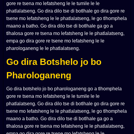
gore re tsena mo lefatsheng le le tumile le le
phatlalatseng. Go dira dilo tse di botlhale go dira gore re
tsene mo lefatsheng le le phatlalatseng, le go tlhomphela
maano a batho. Go dira dilo tse di botlhale ga go a
tlhalosa gore re tsena mo lefatsheng le le phatlalatseng,
empa go dira gore re tsene mo lefatsheng le le
pharologaneng le le phatlalatseng.
Go dira Botshelo jo bo
Pharologaneng
Go dira botshelo jo bo pharologaneng go a tlhomphela
gore re tsena mo lefatsheng le le tumile le le
phatlalatseng. Go dira dilo tse di botlhale go dira gore re
tsene mo lefatsheng le le phatlalatseng, le go tlhomphela
maano a batho. Go dira dilo tse di botlhale ga go a
tlhalosa gore re tsena mo lefatsheng le le phatlalatseng,
empa go dira gore re tsene mo lefatsheng le le