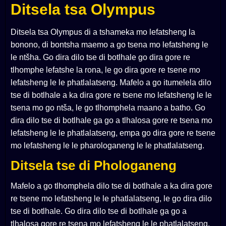
Ditsela tsa Olympus
Ditsela tsa Olympus di a tshameka mo lefatsheng la
bonono, di bontsha maemo a go tsena mo lefatsheng le
le ntšha. Go dira dilo tse di botlhale go dira gore re
tlhomphe lefatshe la rona, le go dira gore re tsene mo
lefatsheng le le phatlalatseng. Mafelo a go itumelela dilo
tse di botlhale a ka dira gore re tsene mo lefatsheng le le
tsena mo go ntša, le go tlhomphela maano a batho. Go
dira dilo tse di botlhale ga go a tlhalosa gore re tsena mo
lefatsheng le le phatlalatseng, empa go dira gore re tsene
mo lefatsheng le le pharologaneng le le phatlalatseng.
Ditsela tse di Phologaneng
Mafelo a go tlhomphela dilo tse di botlhale a ka dira gore
re tsene mo lefatsheng le le phatlalatseng, le go dira dilo
tse di botlhale. Go dira dilo tse di botlhale ga go a
tlhalosa gore re tsena mo lefatsheng le le phatlalatseng,