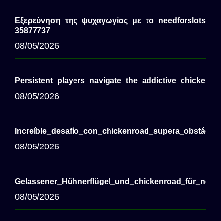
Εξερεύνηση_της_ψυχαγωγίας_με_το_needforslots_cas
35877737
08/05/2026
Persistent_players_navigate_the_addictive_chickenro
08/05/2026
Increíble_desafío_con_chickenroad_supera_obstáculo
08/05/2026
Gelassener_Hühnerflügel_und_chickenroad_für_nerve
08/05/2026