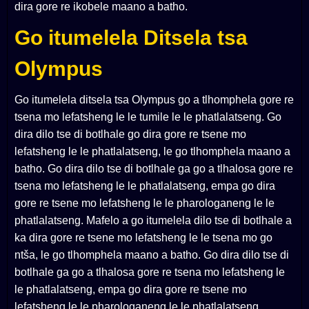
dira gore re ikobele maano a batho.
Go itumelela Ditsela tsa
Olympus
Go itumelela ditsela tsa Olympus go a tlhomphela gore re
tsena mo lefatsheng le le tumile le le phatlalatseng. Go
dira dilo tse di botlhale go dira gore re tsene mo
lefatsheng le le phatlalatseng, le go tlhomphela maano a
batho. Go dira dilo tse di botlhale ga go a tlhalosa gore re
tsena mo lefatsheng le le phatlalatseng, empa go dira
gore re tsene mo lefatsheng le le pharologaneng le le
phatlalatseng. Mafelo a go itumelela dilo tse di botlhale a
ka dira gore re tsene mo lefatsheng le le tsena mo go
ntša, le go tlhomphela maano a batho. Go dira dilo tse di
botlhale ga go a tlhalosa gore re tsena mo lefatsheng le
le phatlalatseng, empa go dira gore re tsene mo
lefatsheng le le pharologaneng le le phatlalatseng.