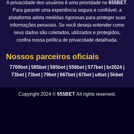
A privacidade dos usuários é uma prioridade no
655BET
.
Para garantir uma experiência segura e confiável, a
plataforma adota medidas rigorosas para proteger suas
informações pessoais. Se você deseja entender como
seus dados são coletados, utilizados e protegidos,
confira nossa política de privacidade detalhada.
Nossos parceiros oficiais
7700bet
|
585bet
|
585bet
|
556bet
|
577bet
|
br2024
|
73bet
|
73bet
|
79bet
|
667bet
|
67bet
|
utbet
|
5hbet
Copyright 2024 ©
655BET
All rights reserved.