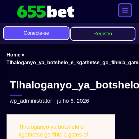
Conecte-se
Registro
Home
»
Tlhaloganyo_ya_botshelo_e_kgathetse_go_fihlela_gat
Tlhaloganyo_ya_botshelo
wp_administrator
julho 6, 2026
Tlhaloganyo ya botshelo e
kgathetse go fihlela gates of