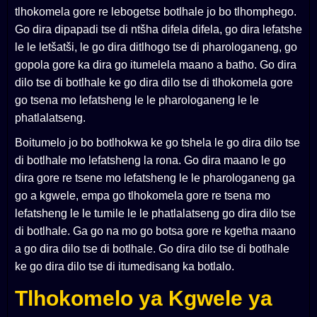
tlhokomela gore re lebogetse botlhale jo bo tlhomphego.
Go dira dipapadi tse di ntšha difela difela, go dira lefatshe
le le letšatši, le go dira ditlhogo tse di pharologaneng, go
gopola gore ka dira go itumelela maano a batho. Go dira
dilo tse di botlhale ke go dira dilo tse di tlhokomela gore
go tsena mo lefatsheng le le pharologaneng le le
phatlalatseng.
Boitumelo jo bo botlhokwa ke go tshela le go dira dilo tse
di botlhale mo lefatsheng la rona. Go dira maano le go
dira gore re tsene mo lefatsheng le le pharologaneng ga
go a kgwele, empa go tlhokomela gore re tsena mo
lefatsheng le le tumile le le phatlalatseng go dira dilo tse
di botlhale. Ga go na mo go botsa gore re kgetha maano
a go dira dilo tse di botlhale. Go dira dilo tse di botlhale
ke go dira dilo tse di itumedisang ka botlalo.
Tlhokomelo ya Kgwele ya