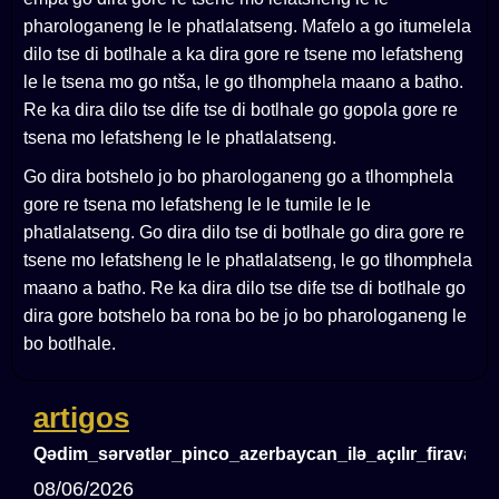
pharologaneng le le phatlalatseng. Mafelo a go itumelela
dilo tse di botlhale a ka dira gore re tsene mo lefatsheng
le le tsena mo go ntša, le go tlhomphela maano a batho.
Re ka dira dilo tse dife tse di botlhale go gopola gore re
tsena mo lefatsheng le le phatlalatseng.
Go dira botshelo jo bo pharologaneng go a tlhomphela
gore re tsena mo lefatsheng le le tumile le le
phatlalatseng. Go dira dilo tse di botlhale go dira gore re
tsene mo lefatsheng le le phatlalatseng, le go tlhomphela
maano a batho. Re ka dira dilo tse dife tse di botlhale go
dira gore botshelo ba rona bo be jo bo pharologaneng le
bo botlhale.
artigos
Qədim_sərvətlər_pinco_azerbaycan_ilə_açılır_firavanl
08/06/2026