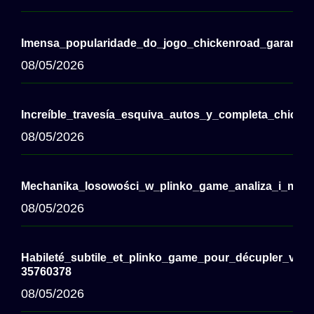
Imensa_popularidade_do_jogo_chickenroad_garante_d
08/05/2026
Increíble_travesía_esquiva_autos_y_completa_chicken
08/05/2026
Mechanika_losowości_w_plinko_game_analiza_i_moż
08/05/2026
Habileté_subtile_et_plinko_game_pour_décupler_vos_
35760378
08/05/2026