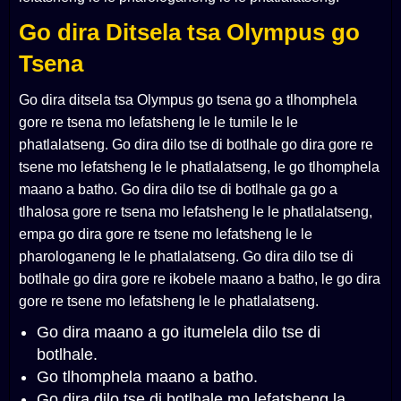
Go dira Ditsela tsa Olympus go
Tsena
Go dira ditsela tsa Olympus go tsena go a tlhomphela
gore re tsena mo lefatsheng le le tumile le le
phatlalatseng. Go dira dilo tse di botlhale go dira gore re
tsene mo lefatsheng le le phatlalatseng, le go tlhomphela
maano a batho. Go dira dilo tse di botlhale ga go a
tlhalosa gore re tsena mo lefatsheng le le phatlalatseng,
empa go dira gore re tsene mo lefatsheng le le
pharologaneng le le phatlalatseng. Go dira dilo tse di
botlhale go dira gore re ikobele maano a batho, le go dira
gore re tsene mo lefatsheng le le phatlalatseng.
Go dira maano a go itumelela dilo tse di
botlhale.
Go tlhomphela maano a batho.
Go dira dilo tse di botlhale mo lefatsheng la