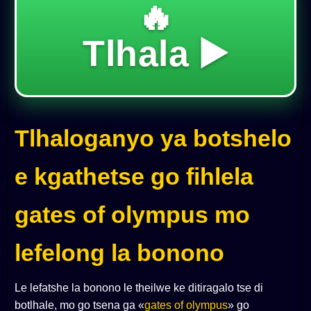
🔥
Tlhala ▶️
Tlhaloganyo ya botshelo
e kgathetse go fihlela
gates of olympus mo
lefelong la bonono
Le lefatshe la bonono le theilwe ke ditiragalo tse di
botlhale, mo go tsena ga «
gates of olympus
» go