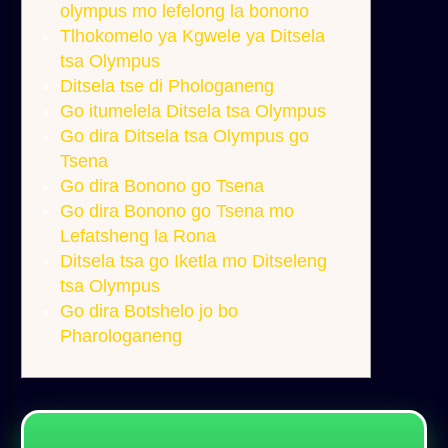
olympus mo lefelong la bonono
Tlhokomelo ya Kgwele ya Ditsela
tsa Olympus
Ditsela tse di Phologaneng
Go itumelela Ditsela tsa Olympus
Go dira Ditsela tsa Olympus go
Tsena
Go dira Bonono go Tsena
Go dira Bonono go Tsena mo
Lefatsheng la Rona
Ditsela tsa go Iketla mo Ditseleng
tsa Olympus
Go dira Botshelo jo bo
Pharologaneng