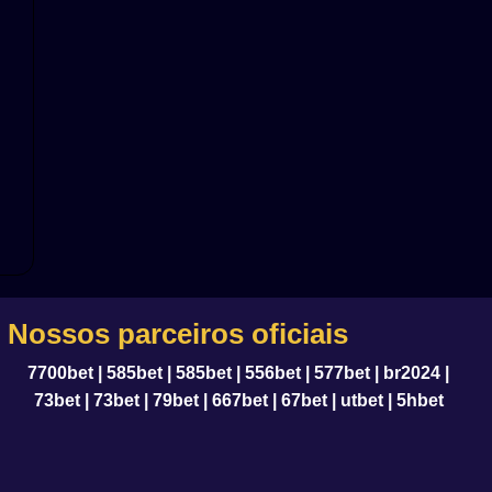
Nossos parceiros oficiais
7700bet
|
585bet
|
585bet
|
556bet
|
577bet
|
br2024
|
73bet
|
73bet
|
79bet
|
667bet
|
67bet
|
utbet
|
5hbet