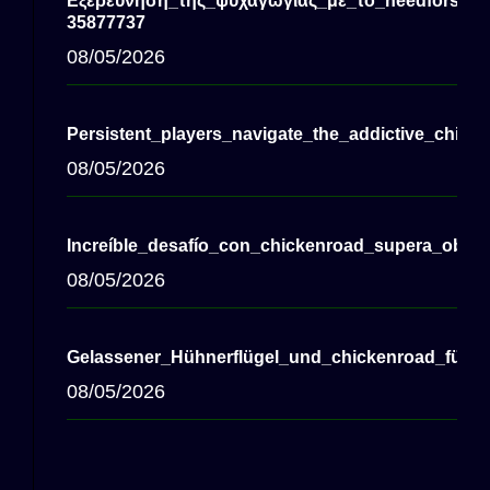
Εξερεύνηση_της_ψυχαγωγίας_με_το_needforslots
35877737
08/05/2026
Persistent_players_navigate_the_addictive_chick
08/05/2026
Increíble_desafío_con_chickenroad_supera_obstá
08/05/2026
Gelassener_Hühnerflügel_und_chickenroad_für_n
08/05/2026