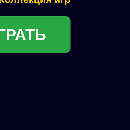
ИГРАТЬ