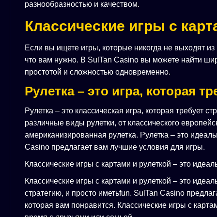
разнообразностью и качеством.
Классические игры с карт
Если вы ищете игры, которые никогда не выходят из м
что вам нужно. В SulTan Casino вы можете найти шир
простотой и сложностью одновременно.
Рулетка – это игра, которая тр
Рулетка – это классическая игра, которая требует ст
различные виды рулетки, от классического европейск
американизированная рулетка. Рулетка – это идеаль
Casino предлагает вам лучшие условия для игры.
Классические игры с картами и рулеткой – это идеа
Классические игры с картами и рулеткой – это идеа
стратегию, и просто иметьfun. SulTan Casino предла
которая вам понравится. Классические игры с картам