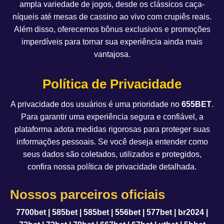
ampla variedade de jogos, desde os clássicos caça-
níqueis até mesas de cassino ao vivo com crupiês reais.
Além disso, oferecemos bônus exclusivos e promoções
imperdíveis para tornar sua experiência ainda mais
vantajosa.
Política de Privacidade
A privacidade dos usuários é uma prioridade no
655BET
.
Para garantir uma experiência segura e confiável, a
plataforma adota medidas rigorosas para proteger suas
informações pessoais. Se você deseja entender como
seus dados são coletados, utilizados e protegidos,
confira nossa política de privacidade detalhada.
Nossos parceiros oficiais
7700bet
|
585bet
|
585bet
|
556bet
|
577bet
|
br2024
|