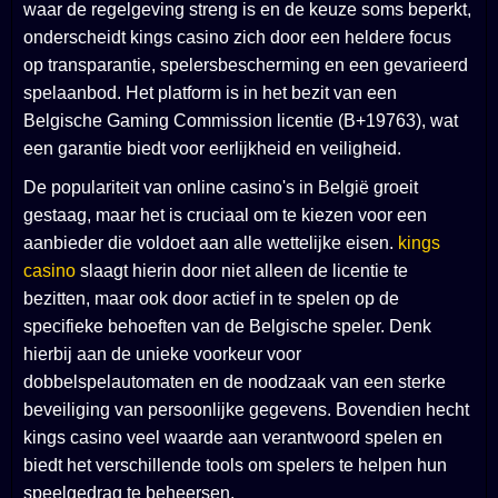
waar de regelgeving streng is en de keuze soms beperkt,
onderscheidt kings casino zich door een heldere focus
op transparantie, spelersbescherming en een gevarieerd
spelaanbod. Het platform is in het bezit van een
Belgische Gaming Commission licentie (B+19763), wat
een garantie biedt voor eerlijkheid en veiligheid.
De populariteit van online casino's in België groeit
gestaag, maar het is cruciaal om te kiezen voor een
aanbieder die voldoet aan alle wettelijke eisen.
kings
casino
slaagt hierin door niet alleen de licentie te
bezitten, maar ook door actief in te spelen op de
specifieke behoeften van de Belgische speler. Denk
hierbij aan de unieke voorkeur voor
dobbelspelautomaten en de noodzaak van een sterke
beveiliging van persoonlijke gegevens. Bovendien hecht
kings casino veel waarde aan verantwoord spelen en
biedt het verschillende tools om spelers te helpen hun
speelgedrag te beheersen.