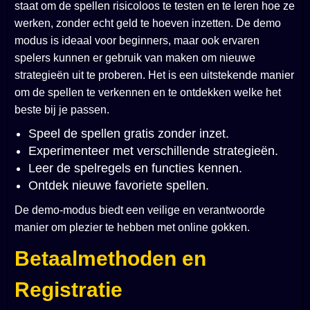
staat om de spellen risicoloos te testen en te leren hoe ze
werken, zonder echt geld te hoeven inzetten. De demo
modus is ideaal voor beginners, maar ook ervaren
spelers kunnen er gebruik van maken om nieuwe
strategieën uit te proberen. Het is een uitstekende manier
om de spellen te verkennen en te ontdekken welke het
beste bij je passen.
Speel de spellen gratis zonder inzet.
Experimenteer met verschillende strategieën.
Leer de spelregels en functies kennen.
Ontdek nieuwe favoriete spellen.
De demo-modus biedt een veilige en verantwoorde
manier om plezier te hebben met online gokken.
Betaalmethoden en
Registratie