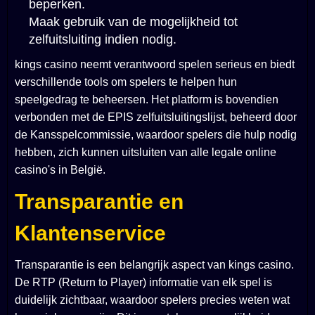
beperken.
Maak gebruik van de mogelijkheid tot
zelfuitsluiting indien nodig.
kings casino neemt verantwoord spelen serieus en biedt
verschillende tools om spelers te helpen hun
speelgedrag te beheersen. Het platform is bovendien
verbonden met de EPIS zelfuitsluitingslijst, beheerd door
de Kansspelcommissie, waardoor spelers die hulp nodig
hebben, zich kunnen uitsluiten van alle legale online
casino's in België.
Transparantie en
Klantenservice
Transparantie is een belangrijk aspect van kings casino.
De RTP (Return to Player) informatie van elk spel is
duidelijk zichtbaar, waardoor spelers precies weten wat