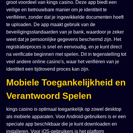
groot voordeel van kings casino. Deze app biedt een
veilige en betrouwbare manier om je identiteit te
verifiëren, zonder dat je ingewikkelde documenten hoeft
te uploaden. De app maakt gebruik van de
beveiligingsstandaarden van je bank, waardoor je zeker
weet dat je persoonlijke gegevens beschermd zijn. Het
registratieproces is snel en eenvoudig, en je kunt direct
na verificatie beginnen met spelen. Dit in tegenstelling tot
veel andere online casino's, waar het verifiëren van je
identiteit een tijdrovend proces kan zijn.
Mobiele Toegankelijkheid en
Verantwoord Spelen
kings casino is optimaal toegankelijk op zowel desktop
als mobiele apparaten. Voor Android-gebruikers is er een
speciale app beschikbaar die je kunt downloaden en
installeren. Voor iOS-gebruikers is het platform