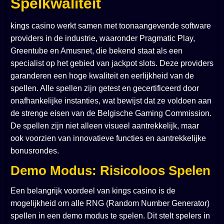
Spelkwaliteit
kings casino werkt samen met toonaangevende software
providers in de industrie, waaronder Pragmatic Play,
Greentube en Amusnet, die bekend staat als een
specialist op het gebied van jackpot slots. Deze providers
garanderen een hoge kwaliteit en eerlijkheid van de
spellen. Alle spellen zijn getest en gecertificeerd door
onafhankelijke instanties, wat bewijst dat ze voldoen aan
de strenge eisen van de Belgische Gaming Commission.
De spellen zijn niet alleen visueel aantrekkelijk, maar
ook voorzien van innovatieve functies en aantrekkelijke
bonusrondes.
Demo Modus: Risicoloos Spelen
Een belangrijk voordeel van kings casino is de
mogelijkheid om alle RNG (Random Number Generator)
spellen in een demo modus te spelen. Dit stelt spelers in