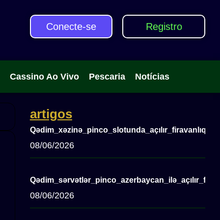
Conecte-se
Registro
Cassino Ao Vivo
Pescaria
Notícias
artigos
Qədim_xəzinə_pinco_slotunda_açılır_firavanlıq_
08/06/2026
Qədim_sərvətlər_pinco_azerbaycan_ilə_açılır_fira
08/06/2026