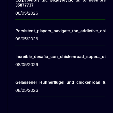
Εξερεύνηση_της_ψυχαγωγίας_με_το_needforslots
35877737
08/05/2026
Persistent_players_navigate_the_addictive_chick
08/05/2026
Increíble_desafío_con_chickenroad_supera_obstá
08/05/2026
Gelassener_Hühnerflügel_und_chickenroad_für_n
08/05/2026