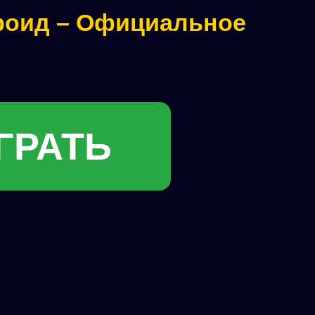
роид – Официальное
ИГРАТЬ