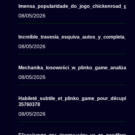
Imensa_popularidade_do_jogo_chickenroad_garan
08/05/2026
Increíble_travesía_esquiva_autos_y_completa_chi
08/05/2026
Mechanika_losowości_w_plinko_game_analiza_i_
08/05/2026
Habileté_subtile_et_plinko_game_pour_décupler_
35760378
08/05/2026