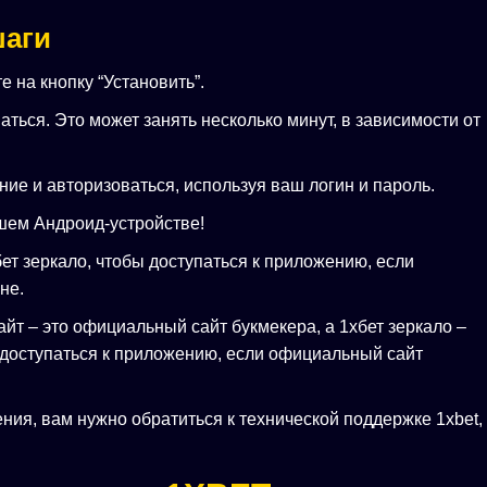
шаги
е на кнопку “Установить”.
ться. Это может занять несколько минут, в зависимости от
ние и авторизоваться, используя ваш логин и пароль.
ашем Андроид-устройстве!
ет зеркало, чтобы доступаться к приложению, если
не.
айт – это официальный сайт букмекера, а 1хбет зеркало –
т доступаться к приложению, если официальный сайт
ния, вам нужно обратиться к технической поддержке 1xbet,