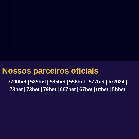
Nossos parceiros oficiais
7700bet
|
585bet
|
585bet
|
556bet
|
577bet
|
br2024
|
73bet
|
73bet
|
79bet
|
667bet
|
67bet
|
utbet
|
5hbet