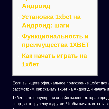
Андроид
Установка 1xbet на
Андроид: шаги
Функциональность и
преимущества 1XBET
Как начать играть на
1хбет
Если вы ищете официальное приложение 1хбет для А
рассмотрим, как скачать 1хбет на Андроид и начать и
1хбет – это популярная онлайн-казино, которая пред
спорт, лото, рулетку и другие. Чтобы начать играть