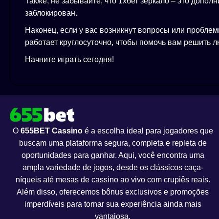
Также, не забывайте, что 1хбет зеркало – это допол
заблокирован.
Наконец, если у вас возникнут вопросы или проблем
работает круглосуточно, чтобы помочь вам решить 
Начните играть сегодня!
O
655BET Cassino
é a escolha ideal para jogadores que
buscam uma plataforma segura, completa e repleta de
oportunidades para ganhar. Aqui, você encontra uma
ampla variedade de jogos, desde os clássicos caça-
níqueis até mesas de cassino ao vivo com crupiês reais.
Além disso, oferecemos bônus exclusivos e promoções
imperdíveis para tornar sua experiência ainda mais
vantajosa.