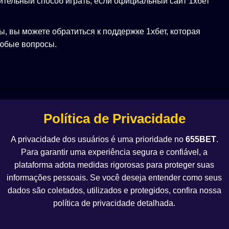
нительный способ играть, если официальный сайт 1хбет
ы, вы можете обратиться к поддержке 1хбет, которая
любые вопросы.
Política de Privacidade
A privacidade dos usuários é uma prioridade no
655BET
.
Para garantir uma experiência segura e confiável, a
plataforma adota medidas rigorosas para proteger suas
informações pessoais. Se você deseja entender como seus
dados são coletados, utilizados e protegidos, confira nossa
política de privacidade detalhada.