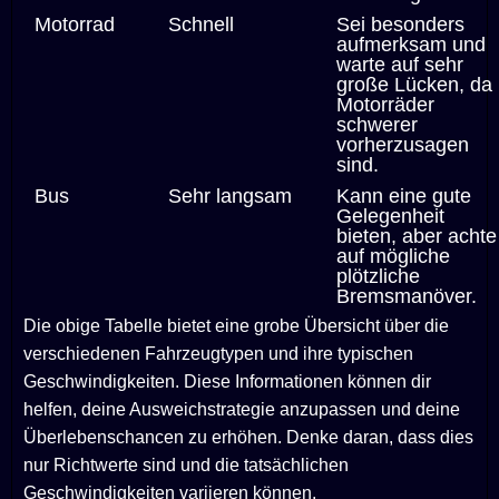
Motorrad
Schnell
Sei besonders
aufmerksam und
warte auf sehr
große Lücken, da
Motorräder
schwerer
vorherzusagen
sind.
Bus
Sehr langsam
Kann eine gute
Gelegenheit
bieten, aber achte
auf mögliche
plötzliche
Bremsmanöver.
Die obige Tabelle bietet eine grobe Übersicht über die
verschiedenen Fahrzeugtypen und ihre typischen
Geschwindigkeiten. Diese Informationen können dir
helfen, deine Ausweichstrategie anzupassen und deine
Überlebenschancen zu erhöhen. Denke daran, dass dies
nur Richtwerte sind und die tatsächlichen
Geschwindigkeiten variieren können.