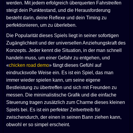
werden. Mit jedem erfolgreich überquerten Fahrstreifen
steigt dein Punktestand, und die Herausforderung
besteht darin, deine Reflexe und dein Timing zu
perfektionieren, um zu überleben.
Die Popularität dieses Spiels liegt in seiner sofortigen
Zugänglichkeit und der universellen Anziehungskraft des
Konzepts. Jeder kennt die Situation, in der man schnell
handeln muss, um einer Gefahr zu entgehen, und
«
chicken road demo
» fängt dieses Gefühl auf
eindrucksvolle Weise ein. Es ist ein Spiel, das man
immer wieder spielen kann, um seine eigene
Bestleistung zu übertreffen und sich mit Freunden zu
messen. Die minimalistische Grafik und die einfache
Steuerung tragen zusätzlich zum Charme dieses kleinen
Spiels bei. Es ist ein perfekter Zeitvertreib für
zwischendurch, der einen in seinen Bann ziehen kann,
obwohl er so simpel erscheint.