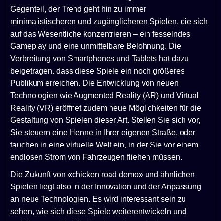
Gegenteil, der Trend geht hin zu immer
minimalistischeren und zugänglicheren Spielen, die sich
auf das Wesentliche konzentrieren – ein fesselndes
Gameplay und eine unmittelbare Belohnung. Die
Verbreitung von Smartphones und Tablets hat dazu
beigetragen, dass diese Spiele ein noch größeres
Publikum erreichen. Die Entwicklung von neuen
Technologien wie Augmented Reality (AR) und Virtual
Reality (VR) eröffnet zudem neue Möglichkeiten für die
Gestaltung von Spielen dieser Art. Stellen Sie sich vor,
Sie steuern eine Henne in Ihrer eigenen Straße, oder
tauchen in eine virtuelle Welt ein, in der Sie vor einem
endlosen Strom von Fahrzeugen fliehen müssen.
Die Zukunft von «chicken road demo» und ähnlichen
Spielen liegt also in der Innovation und der Anpassung
an neue Technologien. Es wird interessant sein zu
sehen, wie sich diese Spiele weiterentwickeln und