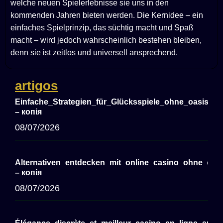
welche neuen Spielerlebnisse sie uns in den
kommenden Jahren bieten werden. Die Kernidee – ein
einfaches Spielprinzip, das süchtig macht und Spaß
macht – wird jedoch wahrscheinlich bestehen bleiben,
denn sie ist zeitlos und universell ansprechend.
artigos
Einfache_Strategien_für_Glücksspiele_ohne_oasis_c
– копія
08/07/2026
Alternativen_entdecken_mit_online_casino_ohne_oasi
– копія
08/07/2026