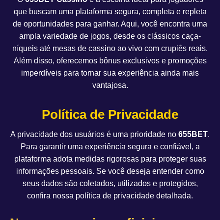
que buscam uma plataforma segura, completa e repleta
de oportunidades para ganhar. Aqui, você encontra uma
ampla variedade de jogos, desde os clássicos caça-
níqueis até mesas de cassino ao vivo com crupiês reais.
Além disso, oferecemos bônus exclusivos e promoções
imperdíveis para tornar sua experiência ainda mais
vantajosa.
Política de Privacidade
A privacidade dos usuários é uma prioridade no
655BET
.
Para garantir uma experiência segura e confiável, a
plataforma adota medidas rigorosas para proteger suas
informações pessoais. Se você deseja entender como
seus dados são coletados, utilizados e protegidos,
confira nossa política de privacidade detalhada.