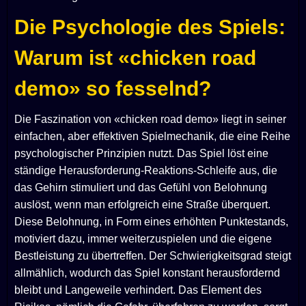
Die Psychologie des Spiels:
Warum ist «chicken road
demo» so fesselnd?
Die Faszination von «chicken road demo» liegt in seiner
einfachen, aber effektiven Spielmechanik, die eine Reihe
psychologischer Prinzipien nutzt. Das Spiel löst eine
ständige Herausforderung-Reaktions-Schleife aus, die
das Gehirn stimuliert und das Gefühl von Belohnung
auslöst, wenn man erfolgreich eine Straße überquert.
Diese Belohnung, in Form eines erhöhten Punktestands,
motiviert dazu, immer weiterzuspielen und die eigene
Bestleistung zu übertreffen. Der Schwierigkeitsgrad steigt
allmählich, wodurch das Spiel konstant herausfordernd
bleibt und Langeweile verhindert. Das Element des