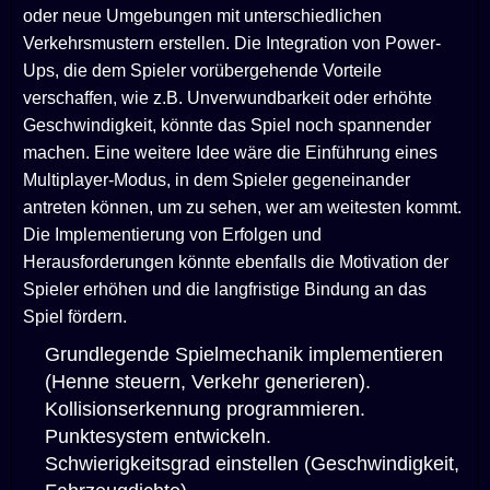
oder neue Umgebungen mit unterschiedlichen
Verkehrsmustern erstellen. Die Integration von Power-
Ups, die dem Spieler vorübergehende Vorteile
verschaffen, wie z.B. Unverwundbarkeit oder erhöhte
Geschwindigkeit, könnte das Spiel noch spannender
machen. Eine weitere Idee wäre die Einführung eines
Multiplayer-Modus, in dem Spieler gegeneinander
antreten können, um zu sehen, wer am weitesten kommt.
Die Implementierung von Erfolgen und
Herausforderungen könnte ebenfalls die Motivation der
Spieler erhöhen und die langfristige Bindung an das
Spiel fördern.
Grundlegende Spielmechanik implementieren
(Henne steuern, Verkehr generieren).
Kollisionserkennung programmieren.
Punktesystem entwickeln.
Schwierigkeitsgrad einstellen (Geschwindigkeit,