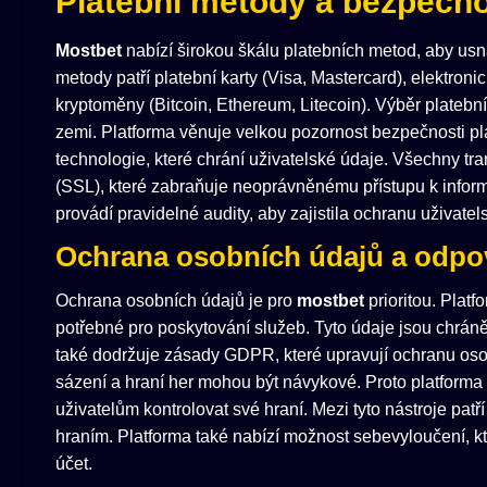
Platební metody a bezpečn
Mostbet
nabízí širokou škálu platebních metod, aby usn
metody patří platební karty (Visa, Mastercard), elektron
kryptoměny (Bitcoin, Ethereum, Litecoin). Výběr platebn
zemi. Platforma věnuje velkou pozornost bezpečnosti pla
technologie, které chrání uživatelské údaje. Všechny t
(SSL), které zabraňuje neoprávněnému přístupu k inform
provádí pravidelné audity, aby zajistila ochranu uživatel
Ochrana osobních údajů a odpo
Ochrana osobních údajů je pro
mostbet
prioritou. Plat
potřebné pro poskytování služeb. Tyto údaje jsou chráně
také dodržuje zásady GDPR, které upravují ochranu osobn
sázení a hraní her mohou být návykové. Proto platforma
uživatelům kontrolovat své hraní. Mezi tyto nástroje patř
hraním. Platforma také nabízí možnost sebevyloučení, k
účet.