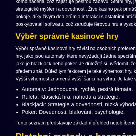
kombinacemi, což zajišťuje pestrou zábavu. Stolní hry, ja
strategické myšlení a dovednosti. Živé kasino pak přiná
pokoje, díky živým dealerům a interakci s ostatními hr
poskytovateli softwaru, což zaručuje férovou hru a vysok
Výběr správné kasinové hry
Výběr správné kasinové hry závisí na osobních prefere
hry, jako jsou automaty, které nevyžadují žádné speciáln
jako je blackjack nebo poker. Je důležité si uvědomit, že
předem znát. Důležitým faktorem je také výhernost hry, 
Vyšší výhernost znamená vyšší šanci na výhru. Je také v
Automaty: Jednoduché, rychlé, pestrá témata.
Ruleta: Klasická hra, náhoda a strategie.
Blackjack: Strategie a dovednosti, nízká výhod
Poker: Dovednosti, blafování, psychologie.
Tento seznam představuje základní přehled nejoblíbeněj