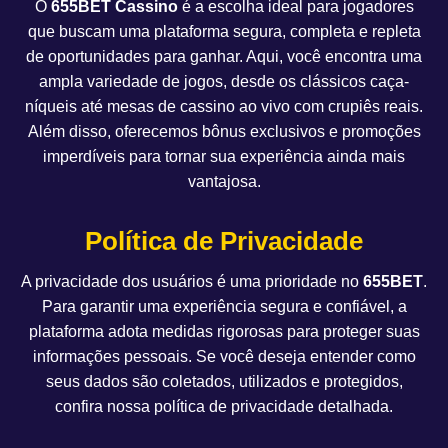
O
655BET Cassino
é a escolha ideal para jogadores
que buscam uma plataforma segura, completa e repleta
de oportunidades para ganhar. Aqui, você encontra uma
ampla variedade de jogos, desde os clássicos caça-
níqueis até mesas de cassino ao vivo com crupiês reais.
Além disso, oferecemos bônus exclusivos e promoções
imperdíveis para tornar sua experiência ainda mais
vantajosa.
Política de Privacidade
A privacidade dos usuários é uma prioridade no
655BET
.
Para garantir uma experiência segura e confiável, a
plataforma adota medidas rigorosas para proteger suas
informações pessoais. Se você deseja entender como
seus dados são coletados, utilizados e protegidos,
confira nossa política de privacidade detalhada.