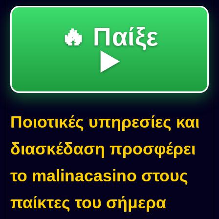
🔥 Παίξε
▶️
Ποιοτικές υπηρεσίες και
διασκέδαση προσφέρει
το malinacasino στους
παίκτες του σήμερα