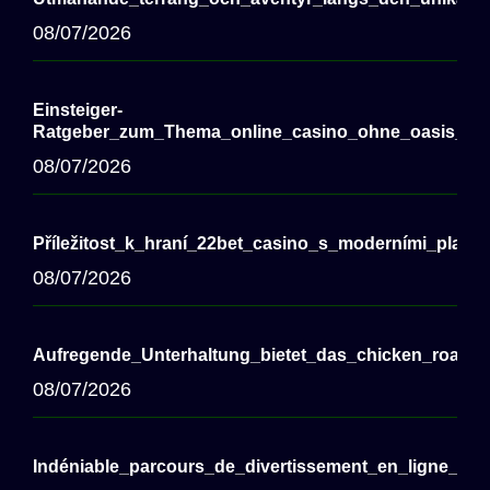
08/07/2026
Einsteiger-
Ratgeber_zum_Thema_online_casino_ohne_oasis_für
08/07/2026
Příležitost_k_hraní_22bet_casino_s_moderními_plate
08/07/2026
Aufregende_Unterhaltung_bietet_das_chicken_road
08/07/2026
Indéniable_parcours_de_divertissement_en_ligne_vi