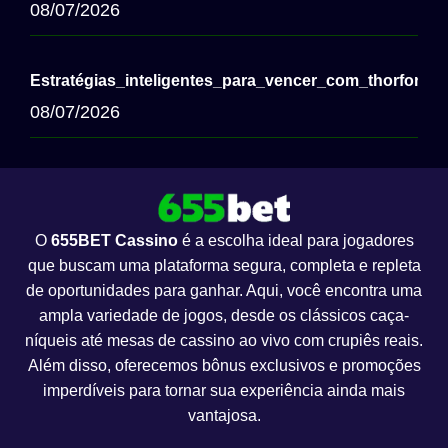
08/07/2026
Estratégias_inteligentes_para_vencer_com_thorfortu
08/07/2026
O
655BET Cassino
é a escolha ideal para jogadores
que buscam uma plataforma segura, completa e repleta
de oportunidades para ganhar. Aqui, você encontra uma
ampla variedade de jogos, desde os clássicos caça-
níqueis até mesas de cassino ao vivo com crupiês reais.
Além disso, oferecemos bônus exclusivos e promoções
imperdíveis para tornar sua experiência ainda mais
vantajosa.