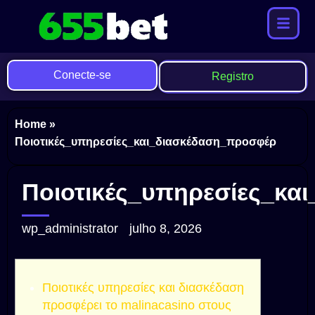
Conecte-se
Registro
Home
»
Ποιοτικές_υπηρεσίες_και_διασκέδαση_προσφέρ
Ποιοτικές_υπηρεσίες_κα
wp_administrator
julho 8, 2026
Ποιοτικές υπηρεσίες και διασκέδαση
προσφέρει το malinacasino στους