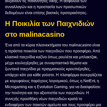
αυξάνουν τις πιθανότητες νίκης. Η ασφάλεια των
συναλλαγών και η προστασία των προσωπικών
δεδομένων είναι επίσης βασικές προτεραιότητες.
Η Ποικιλία των Παιχνιδιών
στο malinacasino
Ένα από τα κύρια πλεονεκτήματα του
malinacasino
είναι
η τεράστια ποικιλία των παιχνιδιών που προσφέρει. Από
κλασικά παιχνίδια καζίνο όπως ρουλέτα και μπλακτζακ,
μέχρι κουλοχέρηδες με συναρπαστικά θέματα και
ζωντανά παιχνίδια με πραγματικούς κρουπιέρηδες,
υπάρχει κάτι για κάθε γούστο. Η πλατφόρμα συνεργάζεται
με κορυφαίους παρόχους λογισμικού, όπως η NetEnt, η
Microgaming και η Evolution Gaming, για να διασφαλίσει
την ποιότητα και την αξιοπιστία των παιχνιδιών. Η
συνεχής προσθήκη νέων παιχνιδιών κρατά το
ενδιαφέρον των παικτών αμείωτο και τους προσφέρει μια