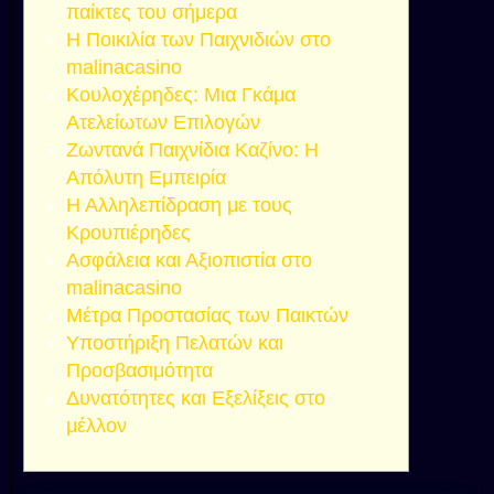
παίκτες του σήμερα
Η Ποικιλία των Παιχνιδιών στο
malinacasino
Κουλοχέρηδες: Μια Γκάμα
Ατελείωτων Επιλογών
Ζωντανά Παιχνίδια Καζίνο: Η
Απόλυτη Εμπειρία
Η Αλληλεπίδραση με τους
Κρουπιέρηδες
Ασφάλεια και Αξιοπιστία στο
malinacasino
Μέτρα Προστασίας των Παικτών
Υποστήριξη Πελατών και
Προσβασιμότητα
Δυνατότητες και Εξελίξεις στο
μέλλον