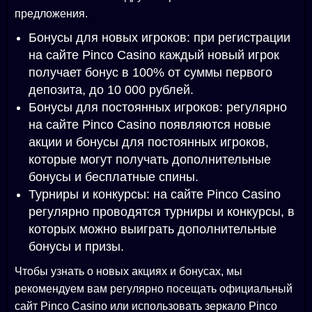
предложения.
Бонусы для новых игроков: при регистрации
на сайте Pinco Casino каждый новый игрок
получает бонус в 100% от суммы первого
депозита, до 10 000 рублей.
Бонусы для постоянных игроков: регулярно
на сайте Pinco Casino появляются новые
акции и бонусы для постоянных игроков,
которые могут получать дополнительные
бонусы и бесплатные спины.
Турниры и конкурсы: на сайте Pinco Casino
регулярно проводятся турниры и конкурсы, в
которых можно выиграть дополнительные
бонусы и призы.
Чтобы узнать о новых акциях и бонусах, мы
рекомендуем вам регулярно посещать официальный
сайт Pinco Casino или использовать зеркало Pinco