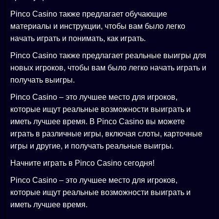
Pinco Casino также предлагает обучающие
материалы и инструкции, чтобы вам было легко
начать играть и понимать, как играть.
Pinco Casino также предлагает реальные выигры для
новых игроков, чтобы вам было легко начать играть и
получать выигры.
Pinco Casino – это лучшее место для игроков,
которые ищут реальные возможности выиграть и
иметь лучшее время. В Pinco Casino вы можете
играть в различные игры, включая слоты, карточные
игры и другие, и получать реальные выигры.
Начните играть в Pinco Casino сегодня!
Pinco Casino – это лучшее место для игроков,
которые ищут реальные возможности выиграть и
иметь лучшее время.