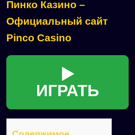
Пинко Казино –
Официальный сайт
Pinco Casino
▶️
ИГРАТЬ
Содержимое