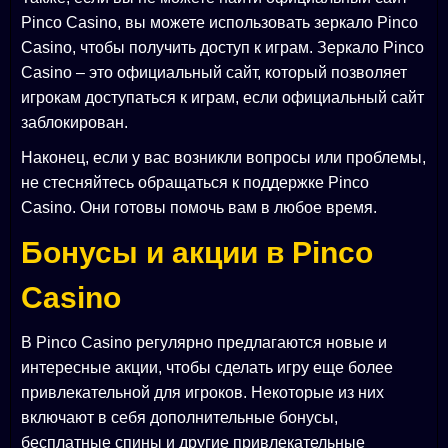
Pinco Casino, вы можете использовать зеркало Pinco
Casino, чтобы получить доступ к играм. Зеркало Pinco
Casino – это официальный сайт, который позволяет
игрокам доступаться к играм, если официальный сайт
заблокирован.
Наконец, если у вас возникли вопросы или проблемы,
не стесняйтесь обращаться к поддержке Pinco
Casino. Они готовы помочь вам в любое время.
Бонусы и акции в Pinco
Casino
В Pinco Casino регулярно предлагаются новые и
интересные акции, чтобы сделать игру еще более
привлекательной для игроков. Некоторые из них
включают в себя дополнительные бонусы,
бесплатные спины и другие привлекательные