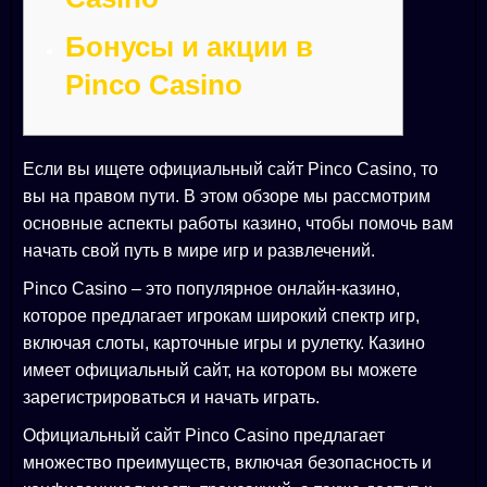
Бонусы и акции в
Pinco Casino
Если вы ищете официальный сайт Pinco Casino, то
вы на правом пути. В этом обзоре мы рассмотрим
основные аспекты работы казино, чтобы помочь вам
начать свой путь в мире игр и развлечений.
Pinco Casino – это популярное онлайн-казино,
которое предлагает игрокам широкий спектр игр,
включая слоты, карточные игры и рулетку. Казино
имеет официальный сайт, на котором вы можете
зарегистрироваться и начать играть.
Официальный сайт Pinco Casino предлагает
множество преимуществ, включая безопасность и