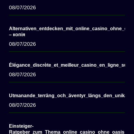
08/07/2026
Alternativen_entdecken_mit_online_casino_ohne_oasi
– копія
08/07/2026
Élégance_discrète_et_meilleur_casino_en_ligne_sui
08/07/2026
Utmanande_terräng_och_äventyr_längs_den_unika_c
08/07/2026
Einsteiger-
Ratgeber_zum_Thema_online_casino_ohne_oasis_für