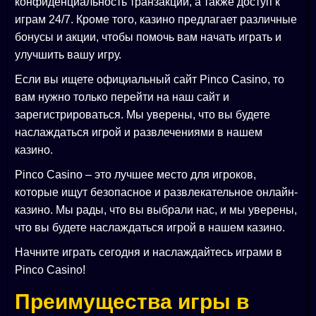
конфиденциальность транзакций, а также доступ к
играм 24/7. Кроме того, казино предлагает различные
бонусы и акции, чтобы помочь вам начать играть и
улучшить вашу игру.
Если вы ищете официальный сайт Pinco Casino, то
вам нужно только перейти на наш сайт и
зарегистрироваться. Мы уверены, что вы будете
наслаждаться игрой и развлечениями в нашем
казино.
Pinco Casino – это лучшее место для игроков,
которые ищут безопасное и развлекательное онлайн-
казино. Мы рады, что вы выбрали нас, и мы уверены,
что вы будете наслаждаться игрой в нашем казино.
Начните играть сегодня и наслаждайтесь играми в
Pinco Casino!
Преимущества игры в