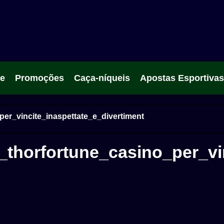
se
Promoções
Caça-níqueis
Apostas Esportivas
er_vincite_inaspettate_e_divertiment
thorfortune_casino_per_vin