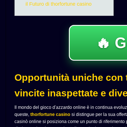
il Futuro di thorfortune casino
🔥 G
Opportunità uniche con 
vincite inaspettate e div
Il mondo del gioco d'azzardo online è in continua evol
queste,
thorfortune casino
si distingue per la sua offer
casinò online si posiziona come un punto di riferimento 