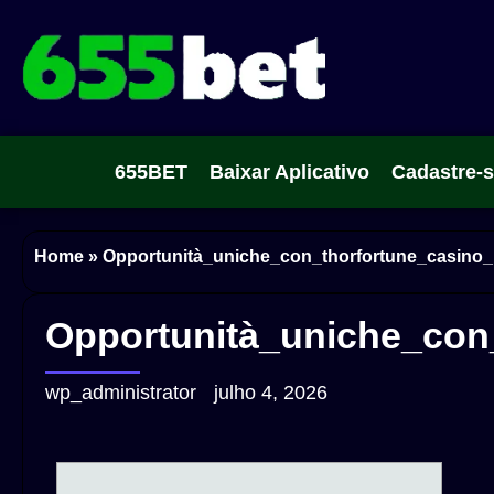
655BET
Baixar Aplicativo
Cadastre-
Home
»
Opportunità_uniche_con_thorfortune_casino_p
Opportunità_uniche_con_
wp_administrator
julho 4, 2026