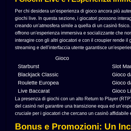
Per chi desidera un'esperienza di gioco ancora più aute
giochi live. In questa sezione, i giocatori possono interag
creando un'atmosfera simile a quella di un casinò fisico. 
offrono un'esperienza immersiva e socializzante che non p
interagire con gli altri giocatori e con il croupier rende 
streaming e dell'interfaccia utente garantisce un'esperien
Gioco
Starburst
Slot Ma
Blackjack Classic
Gioco d
Roulette Europea
Gioco d
Live Baccarat
Gioco L
La presenza di giochi con un alto Return to Player (RTP)
del casinò nel garantire una transizione equa ed un’espe
cruciale per i giocatori che cercano un casinò affidabile 
Bonus e Promozioni: Un Ince