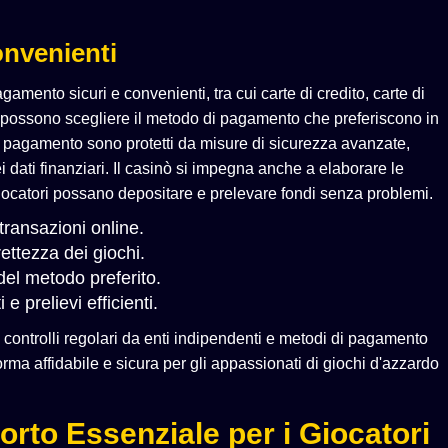
onvenienti
amento sicuri e convenienti, tra cui carte di credito, carte di
tori possono scegliere il metodo di pagamento che preferiscono in
di pagamento sono protetti da misure di sicurezza avanzate,
i dati finanziari. Il casinò si impegna anche a elaborare le
giocatori possano depositare e prelevare fondi senza problemi.
transazioni online.
rettezza dei giochi.
el metodo preferito.
 prelievi efficienti.
controlli regolari da enti indipendenti e metodi di pagamento
orma affidabile e sicura per gli appassionati di giochi d'azzardo
orto Essenziale per i Giocatori