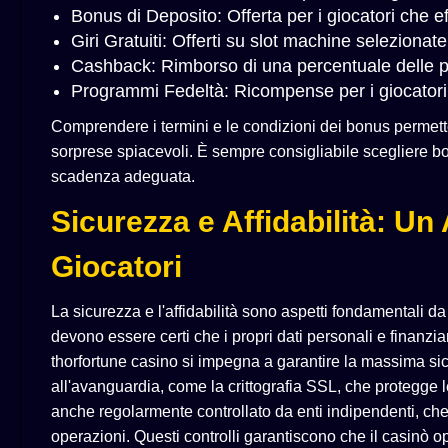
Bonus di Deposito: Offerta per i giocatori che e
Giri Gratuiti: Offerti su slot machine selezionate
Cashback: Rimborso di una percentuale delle pe
Programmi Fedeltà: Ricompense per i giocatori 
Comprendere i termini e le condizioni dei bonus permette a
sorprese spiacevoli. È sempre consigliabile scegliere bo
scadenza adeguata.
Sicurezza e Affidabilità: U
Giocatori
La sicurezza e l'affidabilità sono aspetti fondamentali d
devono essere certi che i propri dati personali e finanziar
thorfortune casino si impegna a garantire la massima sic
all'avanguardia, come la crittografia SSL, che protegge le
anche regolarmente controllato da enti indipendenti, che 
operazioni. Questi controlli garantiscono che il casinò op