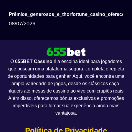
Prêmios_generosos_e_thorfortune_casino_oferecem_d
08/07/2026
O
655BET Cassino
é a escolha ideal para jogadores
que buscam uma plataforma segura, completa e repleta
de oportunidades para ganhar. Aqui, você encontra uma
ampla variedade de jogos, desde os clássicos caça-
níqueis até mesas de cassino ao vivo com crupiês reais.
Além disso, oferecemos bônus exclusivos e promoções
imperdíveis para tornar sua experiência ainda mais
vantajosa.
Política de Privacidade