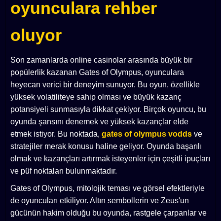
oyunculara rehber
oluyor
Son zamanlarda online casinolar arasında büyük bir
popülerlik kazanan Gates of Olympus, oyunculara
heyecan verici bir deneyim sunuyor. Bu oyun, özellikle
yüksek volatiliteye sahip olması ve büyük kazanç
potansiyeli sunmasıyla dikkat çekiyor. Birçok oyuncu, bu
oyunda şansını denemek ve yüksek kazançlar elde
etmek istiyor. Bu noktada,
gates of olympus vodds
ve
stratejiler merak konusu haline geliyor. Oyunda başarılı
olmak ve kazançları artırmak isteyenler için çeşitli ipuçları
ve püf noktaları bulunmaktadır.
Gates of Olympus, mitolojik teması ve görsel efektleriyle
de oyuncuları etkiliyor. Altın sembollerin ve Zeus'un
gücünün hakim olduğu bu oyunda, rastgele çarpanlar ve