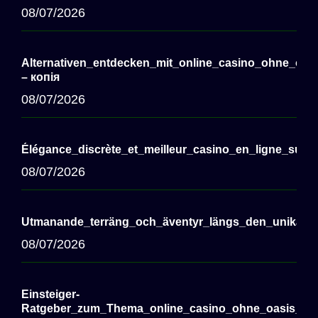
08/07/2026
Alternativen_entdecken_mit_online_casino_ohne_oasi
– копія
08/07/2026
Élégance_discrète_et_meilleur_casino_en_ligne_sui
08/07/2026
Utmanande_terräng_och_äventyr_längs_den_unika_c
08/07/2026
Einsteiger-
Ratgeber_zum_Thema_online_casino_ohne_oasis_für