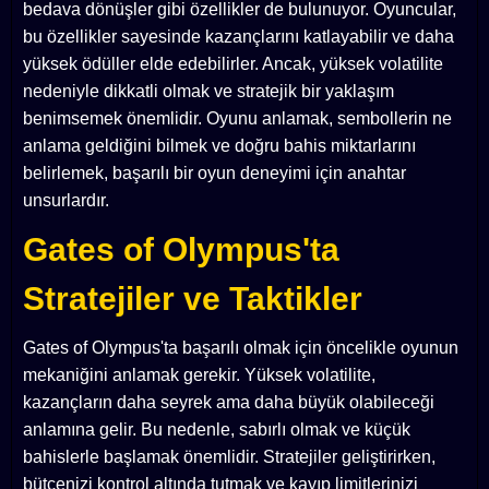
bedava dönüşler gibi özellikler de bulunuyor. Oyuncular,
bu özellikler sayesinde kazançlarını katlayabilir ve daha
yüksek ödüller elde edebilirler. Ancak, yüksek volatilite
nedeniyle dikkatli olmak ve stratejik bir yaklaşım
benimsemek önemlidir. Oyunu anlamak, sembollerin ne
anlama geldiğini bilmek ve doğru bahis miktarlarını
belirlemek, başarılı bir oyun deneyimi için anahtar
unsurlardır.
Gates of Olympus'ta
Stratejiler ve Taktikler
Gates of Olympus'ta başarılı olmak için öncelikle oyunun
mekaniğini anlamak gerekir. Yüksek volatilite,
kazançların daha seyrek ama daha büyük olabileceği
anlamına gelir. Bu nedenle, sabırlı olmak ve küçük
bahislerle başlamak önemlidir. Stratejiler geliştirirken,
bütçenizi kontrol altında tutmak ve kayıp limitlerinizi