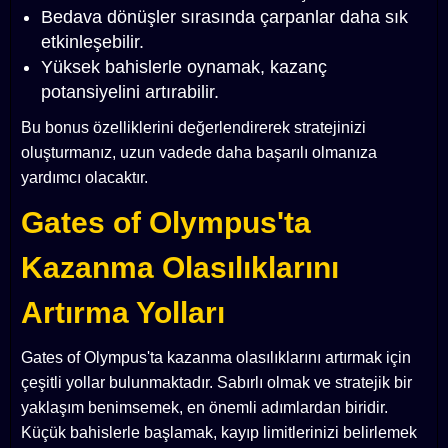
Bedava dönüşler sırasında çarpanlar daha sık
etkinleşebilir.
Yüksek bahislerle oynamak, kazanç
potansiyelini artırabilir.
Bu bonus özelliklerini değerlendirerek stratejinizi
oluşturmanız, uzun vadede daha başarılı olmanıza
yardımcı olacaktır.
Gates of Olympus'ta
Kazanma Olasılıklarını
Artırma Yolları
Gates of Olympus'ta kazanma olasılıklarını artırmak için
çeşitli yollar bulunmaktadır. Sabırlı olmak ve stratejik bir
yaklaşım benimsemek, en önemli adımlardan biridir.
Küçük bahislerle başlamak, kayıp limitlerinizi belirlemek