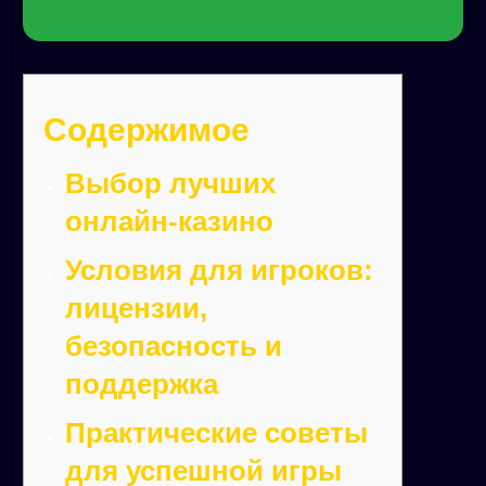
Содержимое
Выбор лучших
онлайн-казино
Условия для игроков:
лицензии,
безопасность и
поддержка
Практические советы
для успешной игры