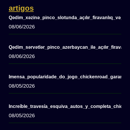
artigos
Qədim_xəzinə_pinco_slotunda_açılır_firavanlıq_və_m
08/06/2026
Qədim_sərvətlər_pinco_azerbaycan_ilə_açılır_firavanl
08/06/2026
Imensa_popularidade_do_jogo_chickenroad_garante_d
08/05/2026
Increíble_travesía_esquiva_autos_y_completa_chicken
08/05/2026