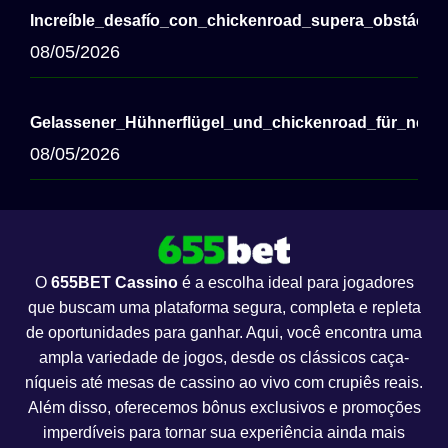
Increíble_desafío_con_chickenroad_supera_obstáculo
08/05/2026
Gelassener_Hühnerflügel_und_chickenroad_für_nerve
08/05/2026
O
655BET Cassino
é a escolha ideal para jogadores
que buscam uma plataforma segura, completa e repleta
de oportunidades para ganhar. Aqui, você encontra uma
ampla variedade de jogos, desde os clássicos caça-
níqueis até mesas de cassino ao vivo com crupiês reais.
Além disso, oferecemos bônus exclusivos e promoções
imperdíveis para tornar sua experiência ainda mais