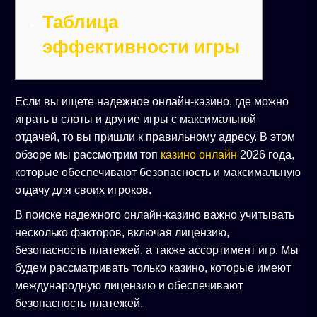
Таблица
эффективности игры
Если вы ищете надежное онлайн-казино, где можно
играть в слоты и другие игры с максимальной
отдачей, то вы пришли к правильному адресу. В этом
обзоре мы рассмотрим топ
казино онлайн
2026 года,
которые обеспечивают безопасность и максимальную
отдачу для своих игроков.
В поиске надежного онлайн-казино важно учитывать
несколько факторов, включая лицензию,
безопасность платежей, а также ассортимент игр. Мы
будем рассматривать только казино, которые имеют
международную лицензию и обеспечивают
безопасность платежей.