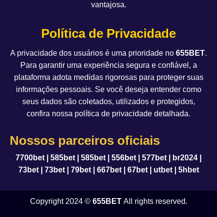
vantajosa.
Política de Privacidade
A privacidade dos usuários é uma prioridade no
655BET
.
Para garantir uma experiência segura e confiável, a
plataforma adota medidas rigorosas para proteger suas
informações pessoais. Se você deseja entender como
seus dados são coletados, utilizados e protegidos,
confira nossa política de privacidade detalhada.
Nossos parceiros oficiais
7700bet
|
585bet
|
585bet
|
556bet
|
577bet
|
br2024
|
73bet
|
73bet
|
79bet
|
667bet
|
67bet
|
utbet
|
5hbet
Copyright 2024 ©
655BET
All rights reserved.