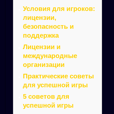
Условия для игроков:
лицензии,
безопасность и
поддержка
Лицензии и
международные
организации
Практические советы
для успешной игры
5 советов для
успешной игры