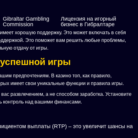
Gibraltar Gambling
Лицензия на игорный
Commission
бизнес в Гибралтаре
н имеет хорошую поддержку. Это может включать в себя
 поддержкой. Это поможет вам решить любые проблемы,
ьную отдачу от игры.
 успешной игры
ашим предпочтениям. В казино топ, как правило,
орых имеет свои уникальные функции и правила игры.
 вас развлечением, а не способом заработка. Установите
ть контроль над вашими финансами.
ициентом выплаты (RTP) – это увеличит шансы на