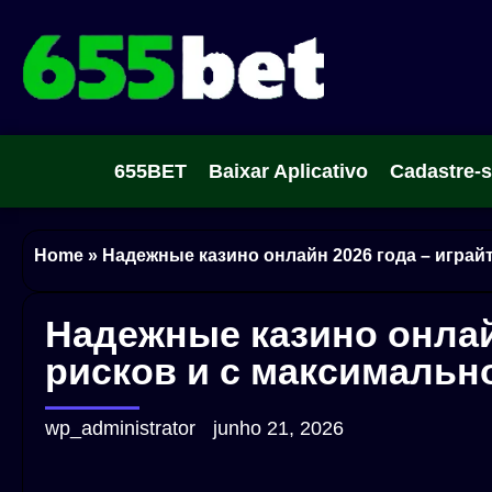
655BET
Baixar Aplicativo
Cadastre-
Home
»
Надежные казино онлайн 2026 года – играй
Надежные казино онлайн
рисков и с максимальн
wp_administrator
junho 21, 2026