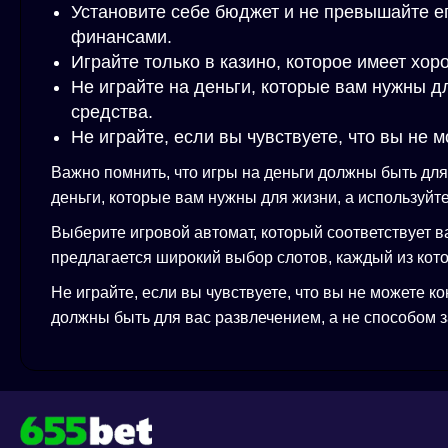
Установите себе бюджет и не превышайте ег
финансами.
Играйте только в казино, которое имеет хор
Не играйте на деньги, которые вам нужны д
средства.
Не играйте, если вы чувствуете, что вы не 
Важно помнить, что игры на деньги должны быть для
деньги, которые вам нужны для жизни, а используйт
Выберите игровой автомат, который соответствует в
предлагается широкий выбор слотов, каждый из кот
Не играйте, если вы чувствуете, что вы не можете к
должны быть для вас развлечением, а не способом з