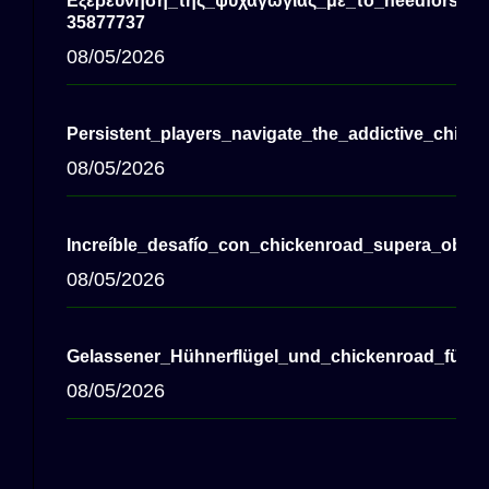
Εξερεύνηση_της_ψυχαγωγίας_με_το_needforslots
35877737
08/05/2026
Persistent_players_navigate_the_addictive_chick
08/05/2026
Increíble_desafío_con_chickenroad_supera_obstá
08/05/2026
Gelassener_Hühnerflügel_und_chickenroad_für_n
08/05/2026