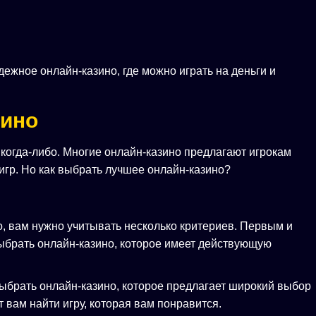
дежное онлайн-казино, где можно играть на деньги и
зино
м когда-либо. Многие онлайн-казино предлагают игрокам
игр. Но как выбрать лучшее онлайн-казино?
, вам нужно учитывать несколько критериев. Первым и
ыбрать онлайн-казино, которое имеет действующую
ыбрать онлайн-казино, которое предлагает широкий выбор
т вам найти игру, которая вам понравится.