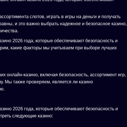
ассортимента слотов, играть в игры на деньги и получать
равны, и это важно выбрать надежное и безопасное казино,
ничества.
азино 2026 года, которые обеспечивают безопасность и
трим, какие факторы мы учитываем при выборе лучших
х онлайн-казино, включая безопасность, ассортимент игр,
чу. Мы также проверяем, является ли казино
ю.
зино 2026 года, которые обеспечивают безопасность и
отреть следующие казино: