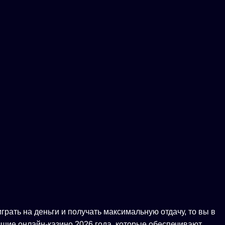
грать на деньги и получать максимальную отдачу, то вы в
чшие онлайн-казино 2026 года, которые обеспечивают