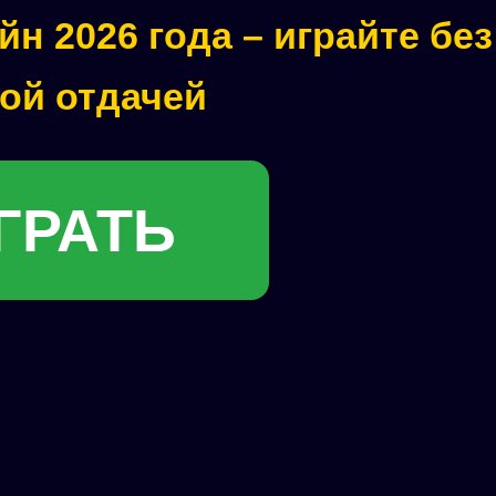
н 2026 года – играйте без
ой отдачей
ИГРАТЬ