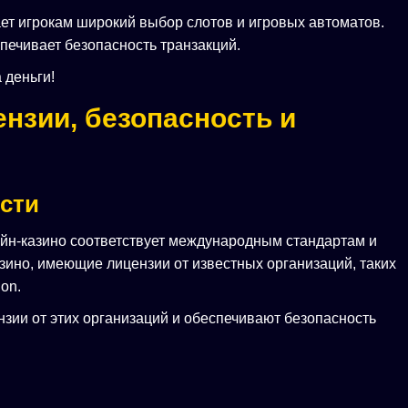
гает игрокам широкий выбор слотов и игровых автоматов.
ечивает безопасность транзакций.
 деньги!
ензии, безопасность и
ости
айн-казино соответствует международным стандартам и
ино, имеющие лицензии от известных организаций, таких
on.
цензии от этих организаций и обеспечивают безопасность