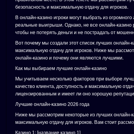
безопасность и максимальную отдачу для игроков.
В онлайн-казино игроки могут выбрать из огромного 
реальные выигрыши. Однако, не все онлайн-казино 
чтобы не потерять деньги и не пострадать от мошен
Вот почему мы создали этот список лучших онлайн-к
максимальную отдачу для игроков. Ниже мы рассмо
онлайн-казино и почему они являются лучшими.
Как мы выбираем лучшие онлайн-казино
Мы учитываем несколько факторов при выборе лучши
качество клиента, доступность и максимальную отда
лицензированным и имеет ли оно хорошую репутаци
Лучшие онлайн-казино 2026 года
Ниже мы рассмотрим некоторые из лучших онлайн-ка
максимальную отдачу для игроков. Вам стоит рассм
Казино 1: [название казино 1]