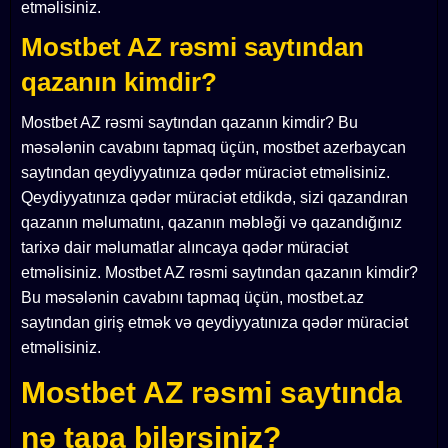
etməlisiniz.
Mostbet AZ rəsmi saytından
qazanın kimdir?
Mostbet AZ rəsmi saytından qazanın kimdir? Bu
məsələnin cavabını tapmaq üçün, mostbet azerbaycan
saytından qeydiyyatınıza qədər müraciət etməlisiniz.
Qeydiyyatınıza qədər müraciət etdikdə, sizi qazandıran
qazanın məlumatını, qazanın məbləği və qazandığınız
tarixə dair məlumatlar alıncaya qədər müraciət
etməlisiniz. Mostbet AZ rəsmi saytından qazanın kimdir?
Bu məsələnin cavabını tapmaq üçün, mostbet.az
saytından giriş etmək və qeydiyyatınıza qədər müraciət
etməlisiniz.
Mostbet AZ rəsmi saytında
nə tapa bilərsiniz?