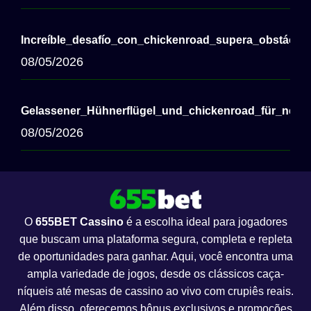
Increíble_desafío_con_chickenroad_supera_obstáculo
08/05/2026
Gelassener_Hühnerflügel_und_chickenroad_für_nerve
08/05/2026
O
655BET Cassino
é a escolha ideal para jogadores
que buscam uma plataforma segura, completa e repleta
de oportunidades para ganhar. Aqui, você encontra uma
ampla variedade de jogos, desde os clássicos caça-
níqueis até mesas de cassino ao vivo com crupiês reais.
Além disso, oferecemos bônus exclusivos e promoções