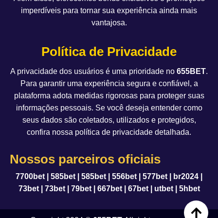
imperdíveis para tornar sua experiência ainda mais
vantajosa.
Política de Privacidade
A privacidade dos usuários é uma prioridade no
655BET
.
Para garantir uma experiência segura e confiável, a
plataforma adota medidas rigorosas para proteger suas
informações pessoais. Se você deseja entender como
seus dados são coletados, utilizados e protegidos,
confira nossa política de privacidade detalhada.
Nossos parceiros oficiais
7700bet
|
585bet
|
585bet
|
556bet
|
577bet
|
br2024
|
73bet
|
73bet
|
79bet
|
667bet
|
67bet
|
utbet
|
5hbet