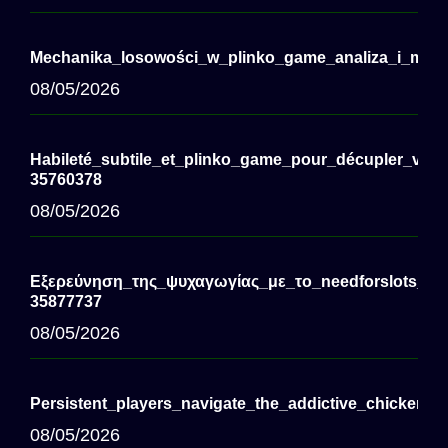
Mechanika_losowości_w_plinko_game_analiza_i_moż
08/05/2026
Habileté_subtile_et_plinko_game_pour_décupler_vos_
35760378
08/05/2026
Εξερεύνηση_της_ψυχαγωγίας_με_το_needforslots_cas
35877737
08/05/2026
Persistent_players_navigate_the_addictive_chickenro
08/05/2026