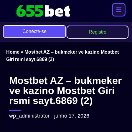
Conecte-se
Registro
Home
»
Mostbet AZ – bukmeker ve kazino Mostbet
Giri rsmi sayt.6869 (2)
Mostbet AZ – bukmeker
ve kazino Mostbet Giri
rsmi sayt.6869 (2)
wp_administrator
junho 17, 2026