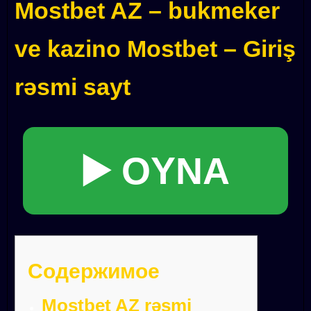
Mostbet AZ – bukmeker
ve kazino Mostbet – Giriş
rəsmi sayt
▶️ OYNA
Содержимое
Mostbet AZ rəsmi