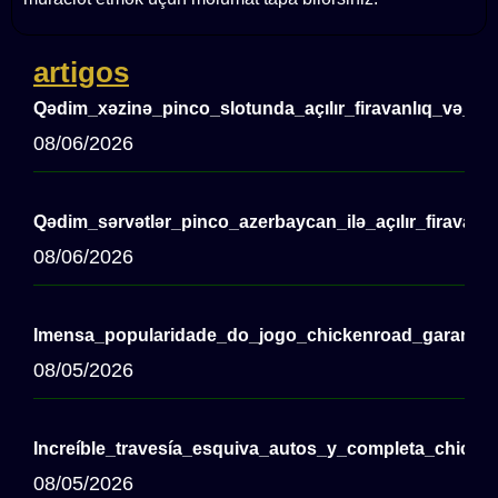
artigos
Qədim_xəzinə_pinco_slotunda_açılır_firavanlıq_və_m
08/06/2026
Qədim_sərvətlər_pinco_azerbaycan_ilə_açılır_firavanl
08/06/2026
Imensa_popularidade_do_jogo_chickenroad_garante_d
08/05/2026
Increíble_travesía_esquiva_autos_y_completa_chicken
08/05/2026