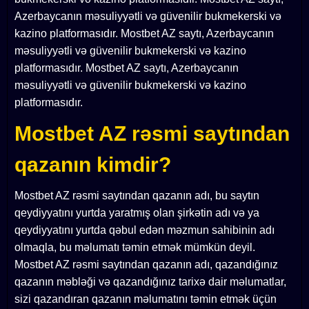
Azerbaycanın məsuliyyətli və güvenilir bukmekerski və
kazino platformasıdır. Mostbet AZ saytı, Azerbaycanın
məsuliyyətli və güvenilir bukmekerski və kazino
platformasıdır. Mostbet AZ saytı, Azerbaycanın
məsuliyyətli və güvenilir bukmekerski və kazino
platformasıdır.
Mostbet AZ rəsmi saytından
qazanın kimdir?
Mostbet AZ rəsmi saytından qazanın adı, bu saytın
qeydiyyatını yurtda yaratmış olan şirkətin adı və ya
qeydiyyatını yurtda qəbul edən məzmun sahibinin adı
olmaqla, bu məlumatı təmin etmək mümkün deyil.
Mostbet AZ rəsmi saytından qazanın adı, qazandığınız
qazanın məbləği və qazandığınız tarixə dair məlumatlar,
sizi qazandıran qazanın məlumatını təmin etmək üçün