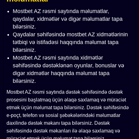
Mostbet AZ rəsmi saytında məlumatlar,
qaydalar, xidmətlər və digər məlumatlar tapa
bilərsiniz.
Qaydalar səhifəsində mostbet AZ xidmətlərinin
tətbiqi və istifadəsi haqqında məlumat tapa
bilərsiniz.
Mostbet AZ rəsmi saytında xidmətlər
səhifəsində dəstəklənən oyunlar, bonuslar və
digər xidmətlər haqqında məlumat tapa
bilərsiniz.
Mostbet AZ rəsmi saytında dəstək səhifəsində dəstək
prosesini başlatmaq üçün əlaqə saxlamaq və müraciət
etmək üçün məlumat tapa bilərsiniz. Dəstək səhifəsində
e-poçt, telefon və sosial şəbəkələrindəki məlumatlar
daxilində dəstək məkanı tapa bilərsiniz. Dəstək
səhifəsində dəstək məkanları ilə əlaqə saxlamaq və
müraciət etmək üçün məlumat tapa bilərsiniz.