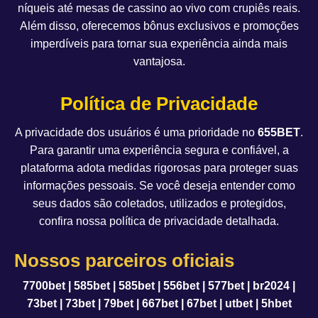
níqueis até mesas de cassino ao vivo com crupiês reais.
Além disso, oferecemos bônus exclusivos e promoções
imperdíveis para tornar sua experiência ainda mais
vantajosa.
Política de Privacidade
A privacidade dos usuários é uma prioridade no
655BET
.
Para garantir uma experiência segura e confiável, a
plataforma adota medidas rigorosas para proteger suas
informações pessoais. Se você deseja entender como
seus dados são coletados, utilizados e protegidos,
confira nossa política de privacidade detalhada.
Nossos parceiros oficiais
7700bet
|
585bet
|
585bet
|
556bet
|
577bet
|
br2024
|
73bet
|
73bet
|
79bet
|
667bet
|
67bet
|
utbet
|
5hbet