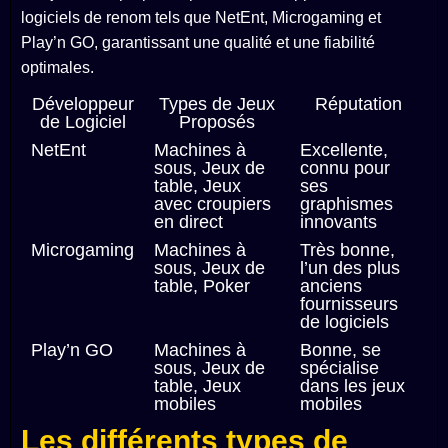
logiciels de renom tels que NetEnt, Microgaming et
Play’n GO, garantissant une qualité et une fiabilité
optimales.
Développeur
Types de Jeux
Réputation
de Logiciel
Proposés
NetEnt
Machines à
Excellente,
sous, Jeux de
connu pour
table, Jeux
ses
avec croupiers
graphismes
en direct
innovants
Microgaming
Machines à
Très bonne,
sous, Jeux de
l’un des plus
table, Poker
anciens
fournisseurs
de logiciels
Play’n GO
Machines à
Bonne, se
sous, Jeux de
spécialise
table, Jeux
dans les jeux
mobiles
mobiles
Les différents types de