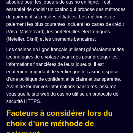
absolue pour les joueurs de casino en ligne. Il est
essentiel de choisir un casino qui propose des méthodes
de paiement sécurisées et fiables. Les méthodes de
paiement les plus courantes incluent les cartes de crédit
(Visa, Mastercard), les portefeuilles électroniques
(Neteller, Skrill) et les virements bancaires.
Les casinos en ligne français utilisent généralement des
technologies de cryptage avancées pour protéger les
informations financières de leurs joueurs. Il est
également important de vérifier que le casino dispose
d’une politique de confidentialité claire et transparente.
Avant de fournir vos informations bancaires, assurez-
vous que le site web du casino utilise un protocole de
sécurité HTTPS.
Facteurs à considérer lors du
choix d’une méthode de