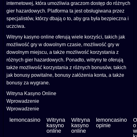
internetowej, która umożliwia graczom dostęp do różnych
gier hazardowych. Platforma ta jest obsługiwana przez
specjalistów, którzy dbają o to, aby gra była bezpieczna i
uczciwa.
Witryny kasyno online oferują wiele korzyści, takich jak
możliwość gry w dowolnym czasie, możliwość gry w
dowolnym miejscu, a także możliwość korzystania z
różnych gier hazardowych. Ponadto, witryny te oferują
także możliwość korzystania z różnych bonusów, takich
jak bonusy powitalne, bonusy załóżenia konta, a także
bonusy za wygrane.
Witryna Kasyno Online
Wprowadzenie
Wprowadzenie
lemoncasino
Witryna
Witryna
lemoncasino
O
kasyno
kasyno
opinie
o
online
online
w
k