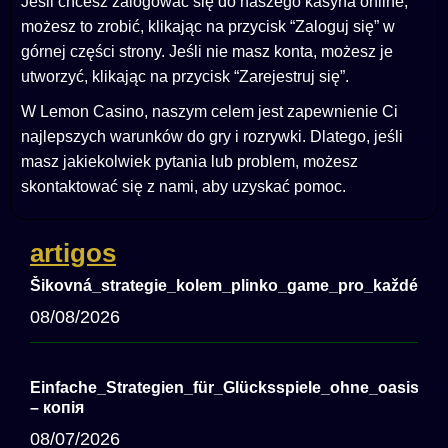
Jeśli chcesz zalogować się do naszego kasyna online,
możesz to zrobić, klikając na przycisk “Zaloguj się” w
górnej części strony. Jeśli nie masz konta, możesz je
utworzyć, klikając na przycisk “Zarejestruj się”.
W Lemon Casino, naszym celem jest zapewnienie Ci
najlepszych warunków do gry i rozrywki. Dlatego, jeśli
masz jakiekolwiek pytania lub problem, możesz
skontaktować się z nami, aby uzyskać pomoc.
artigos
Šikovná_strategie_kolem_plinko_game_pro_každého_
08/08/2026
Einfache_Strategien_für_Glücksspiele_ohne_oasis_c
– копія
08/07/2026