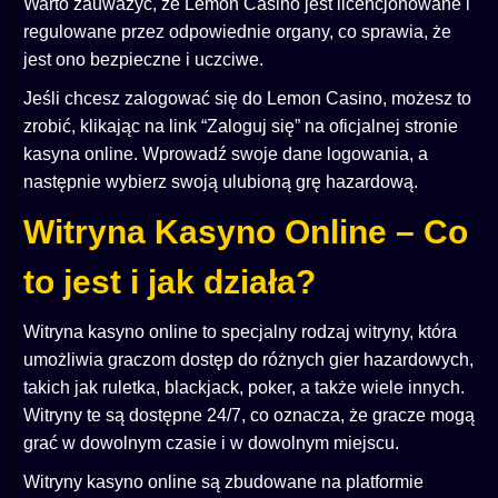
Warto zauważyć, że Lemon Casino jest licencjonowane i
regulowane przez odpowiednie organy, co sprawia, że
jest ono bezpieczne i uczciwe.
Jeśli chcesz zalogować się do Lemon Casino, możesz to
zrobić, klikając na link “Zaloguj się” na oficjalnej stronie
kasyna online. Wprowadź swoje dane logowania, a
następnie wybierz swoją ulubioną grę hazardową.
Witryna Kasyno Online – Co
to jest i jak działa?
Witryna kasyno online to specjalny rodzaj witryny, która
umożliwia graczom dostęp do różnych gier hazardowych,
takich jak ruletka, blackjack, poker, a także wiele innych.
Witryny te są dostępne 24/7, co oznacza, że gracze mogą
grać w dowolnym czasie i w dowolnym miejscu.
Witryny kasyno online są zbudowane na platformie