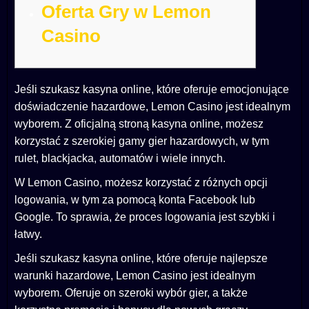
Oferta Gry w Lemon
Casino
Jeśli szukasz kasyna online, które oferuje emocjonujące
doświadczenie hazardowe, Lemon Casino jest idealnym
wyborem. Z oficjalną stroną kasyna online, możesz
korzystać z szerokiej gamy gier hazardowych, w tym
rulet, blackjacka, automatów i wiele innych.
W Lemon Casino, możesz korzystać z różnych opcji
logowania, w tym za pomocą konta Facebook lub
Google. To sprawia, że proces logowania jest szybki i
łatwy.
Jeśli szukasz kasyna online, które oferuje najlepsze
warunki hazardowe, Lemon Casino jest idealnym
wyborem. Oferuje on szeroki wybór gier, a także