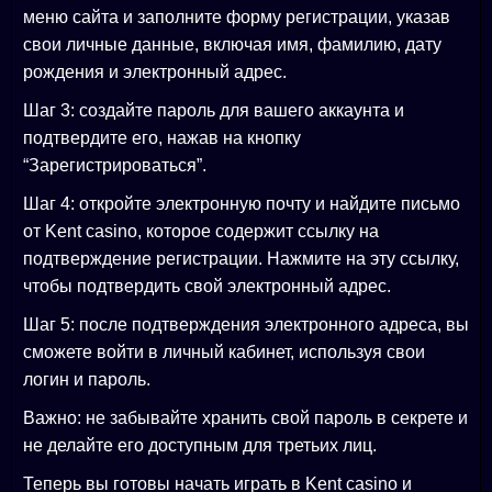
меню сайта и заполните форму регистрации, указав
свои личные данные, включая имя, фамилию, дату
рождения и электронный адрес.
Шаг 3: создайте пароль для вашего аккаунта и
подтвердите его, нажав на кнопку
“Зарегистрироваться”.
Шаг 4: откройте электронную почту и найдите письмо
от Kent casino, которое содержит ссылку на
подтверждение регистрации. Нажмите на эту ссылку,
чтобы подтвердить свой электронный адрес.
Шаг 5: после подтверждения электронного адреса, вы
сможете войти в личный кабинет, используя свои
логин и пароль.
Важно: не забывайте хранить свой пароль в секрете и
не делайте его доступным для третьих лиц.
Теперь вы готовы начать играть в Kent casino и