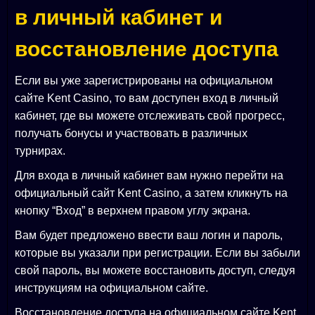
в личный кабинет и
восстановление доступа
Если вы уже зарегистрированы на официальном
сайте Kent Casino, то вам доступен вход в личный
кабинет, где вы можете отслеживать свой прогресс,
получать бонусы и участвовать в различных
турнирах.
Для входа в личный кабинет вам нужно перейти на
официальный сайт Kent Casino, а затем кликнуть на
кнопку “Вход” в верхнем правом углу экрана.
Вам будет предложено ввести ваш логин и пароль,
которые вы указали при регистрации. Если вы забыли
свой пароль, вы можете восстановить доступ, следуя
инструкциям на официальном сайте.
Восстановление доступа на официальном сайте Kent