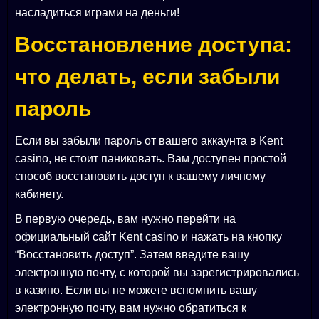
насладиться играми на деньги!
Восстановление доступа:
что делать, если забыли
пароль
Если вы забыли пароль от вашего аккаунта в Kent
casino, не стоит паниковать. Вам доступен простой
способ восстановить доступ к вашему личному
кабинету.
В первую очередь, вам нужно перейти на
официальный сайт Kent casino и нажать на кнопку
“Восстановить доступ”. Затем введите вашу
электронную почту, с которой вы зарегистрировались
в казино. Если вы не можете вспомнить вашу
электронную почту, вам нужно обратиться к