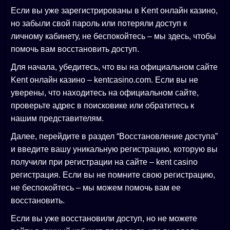
Если вы уже зарегистрированы в Kent онлайн казино,
но забыли свой пароль или потеряли доступ к
личному кабинету, не беспокойтесь – мы здесь, чтобы
помочь вам восстановить доступ.
Для начала, убедитесь, что вы на официальном сайте
Kent онлайн казино – kentcasino.com. Если вы не
уверены, что находитесь на официальном сайте,
проверьте адрес в поисковике или обратитесь к
нашим представителям.
Далее, перейдите в раздел “Восстановление доступа”
и введите вашу уникальную регистрацию, которую вы
получили при регистрации на сайте – kent casino
регистрация. Если вы не помните свою регистрацию,
не беспокойтесь – мы можем помочь вам ее
восстановить.
Если вы уже восстановили доступ, но не можете