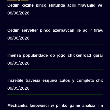
Qədim_xəzinə_pinco_slotunda_açılır_firavanlıq_və_m
08/06/2026
Qədim_sərvətlər_pinco_azerbaycan_ilə_açılır_firavanl
08/06/2026
Imensa_popularidade_do_jogo_chickenroad_garante_d
08/05/2026
Increíble_travesía_esquiva_autos_y_completa_chicken
08/05/2026
Mechanika_losowości_w_plinko_game_analiza_i_moż