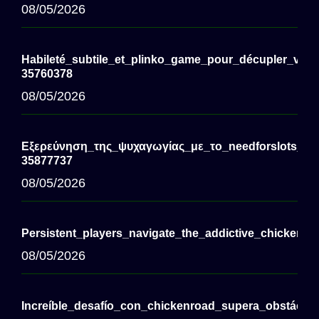
08/05/2026
Habileté_subtile_et_plinko_game_pour_décupler_vos_
35760378
08/05/2026
Εξερεύνηση_της_ψυχαγωγίας_με_το_needforslots_cas
35877737
08/05/2026
Persistent_players_navigate_the_addictive_chickenro
08/05/2026
Increíble_desafío_con_chickenroad_supera_obstáculo