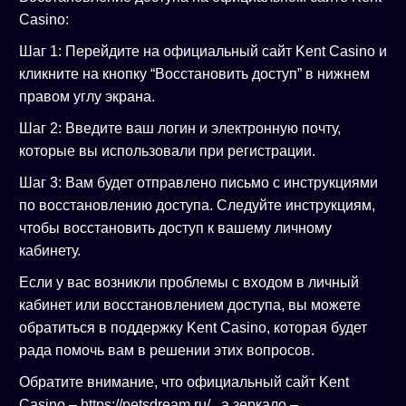
Casino:
Шаг 1: Перейдите на официальный сайт Kent Casino и
кликните на кнопку “Восстановить доступ” в нижнем
правом углу экрана.
Шаг 2: Введите ваш логин и электронную почту,
которые вы использовали при регистрации.
Шаг 3: Вам будет отправлено письмо с инструкциями
по восстановлению доступа. Следуйте инструкциям,
чтобы восстановить доступ к вашему личному
кабинету.
Если у вас возникли проблемы с входом в личный
кабинет или восстановлением доступа, вы можете
обратиться в поддержку Kent Casino, которая будет
рада помочь вам в решении этих вопросов.
Обратите внимание, что официальный сайт Kent
Casino – https://petsdream.ru/ , а зеркало –