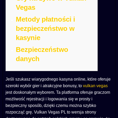
Vegas
Metody płatności i
bezpieczeństwo w
kasynie
Bezpieczeństwo
danych
Jeśli szukasz wiarygodnego kasyna online, które oferuje
szeroki wybór gier i atrakcyjne bonusy, to
vulkan vegas
jest doskonałym wyborem. Ta platforma oferuje graczom
możliwość rejestracji i logowania się w prosty i
bezpieczny sposób, dzięki czemu można szybko
rozpocząć grę. Vulkan Vegas PL to wersja strony