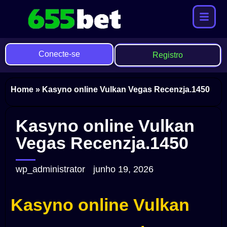
Conecte-se
Registro
Home
»
Kasyno online Vulkan Vegas Recenzja.1450
Kasyno online Vulkan
Vegas Recenzja.1450
wp_administrator
junho 19, 2026
Kasyno online Vulkan