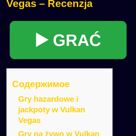
Vegas – Recenzja
▶️ GRAĆ
Содержимое
Gry hazardowe i
jackpoty w Vulkan
Vegas
Gry na żywo w Vulkan