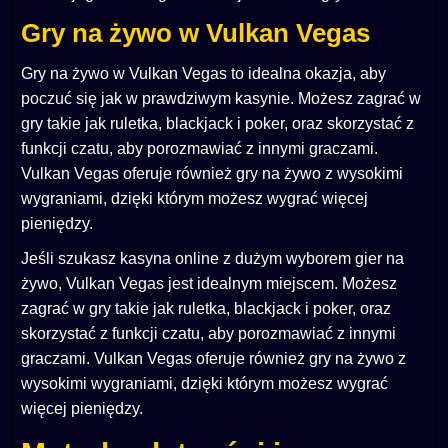
Gry na żywo w Vulkan Vegas
Gry na żywo w Vulkan Vegas to idealna okazja, aby
poczuć się jak w prawdziwym kasynie. Możesz zagrać w
gry takie jak ruletka, blackjack i poker, oraz skorzystać z
funkcji czatu, aby porozmawiać z innymi graczami.
Vulkan Vegas oferuje również gry na żywo z wysokimi
wygraniami, dzięki którym możesz wygrać więcej
pieniędzy.
Jeśli szukasz kasyna online z dużym wyborem gier na
żywo, Vulkan Vegas jest idealnym miejscem. Możesz
zagrać w gry takie jak ruletka, blackjack i poker, oraz
skorzystać z funkcji czatu, aby porozmawiać z innymi
graczami. Vulkan Vegas oferuje również gry na żywo z
wysokimi wygraniami, dzięki którym możesz wygrać
więcej pieniędzy.