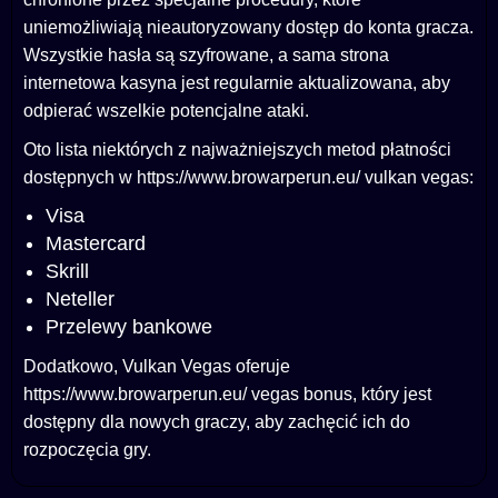
uniemożliwiają nieautoryzowany dostęp do konta gracza.
Wszystkie hasła są szyfrowane, a sama strona
internetowa kasyna jest regularnie aktualizowana, aby
odpierać wszelkie potencjalne ataki.
Oto lista niektórych z najważniejszych metod płatności
dostępnych w https://www.browarperun.eu/ vulkan vegas:
Visa
Mastercard
Skrill
Neteller
Przelewy bankowe
Dodatkowo, Vulkan Vegas oferuje
https://www.browarperun.eu/ vegas bonus, który jest
dostępny dla nowych graczy, aby zachęcić ich do
rozpoczęcia gry.