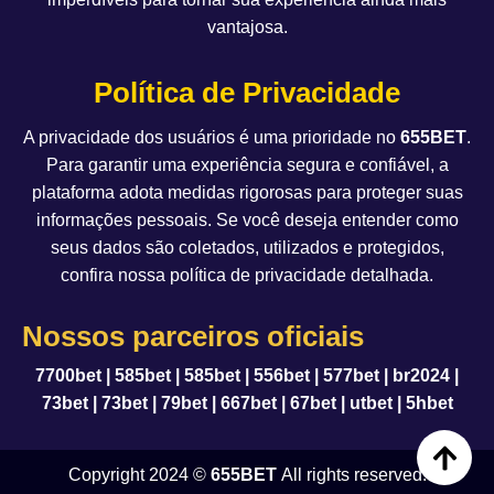
vantajosa.
Política de Privacidade
A privacidade dos usuários é uma prioridade no
655BET
.
Para garantir uma experiência segura e confiável, a
plataforma adota medidas rigorosas para proteger suas
informações pessoais. Se você deseja entender como
seus dados são coletados, utilizados e protegidos,
confira nossa política de privacidade detalhada.
Nossos parceiros oficiais
7700bet
|
585bet
|
585bet
|
556bet
|
577bet
|
br2024
|
73bet
|
73bet
|
79bet
|
667bet
|
67bet
|
utbet
|
5hbet
Copyright 2024 ©
655BET
All rights reserved.