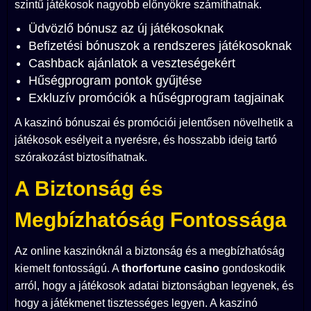
szintű játékosok nagyobb előnyökre számíthatnak.
Üdvözlő bónusz az új játékosoknak
Befizetési bónuszok a rendszeres játékosoknak
Cashback ajánlatok a veszteségekért
Hűségprogram pontok gyűjtése
Exkluzív promóciók a hűségprogram tagjainak
A kaszinó bónuszai és promóciói jelentősen növelhetik a
játékosok esélyeit a nyerésre, és hosszabb ideig tartó
szórakozást biztosíthatnak.
A Biztonság és
Megbízhatóság Fontossága
Az online kaszinóknál a biztonság és a megbízhatóság
kiemelt fontosságú. A
thorfortune casino
gondoskodik
arról, hogy a játékosok adatai biztonságban legyenek, és
hogy a játékmenet tisztességes legyen. A kaszinó