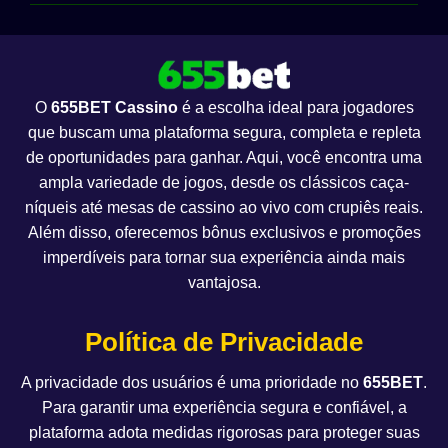
O
655BET Cassino
é a escolha ideal para jogadores
que buscam uma plataforma segura, completa e repleta
de oportunidades para ganhar. Aqui, você encontra uma
ampla variedade de jogos, desde os clássicos caça-
níqueis até mesas de cassino ao vivo com crupiês reais.
Além disso, oferecemos bônus exclusivos e promoções
imperdíveis para tornar sua experiência ainda mais
vantajosa.
Política de Privacidade
A privacidade dos usuários é uma prioridade no
655BET
.
Para garantir uma experiência segura e confiável, a
plataforma adota medidas rigorosas para proteger suas