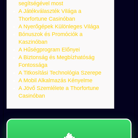
segítségével most
A Játékválaszték Világa a
Thorfortune Casinóban
A Nyerőgépek Különleges Világa
Bónuszok és Promóciók a
Kaszinóban
A Hűségprogram Előnyei
A Biztonság és Megbízhatóság
Fontossága
A Titkosítási Technológia Szerepe
A Mobil Alkalmazás Kényelme
A Jövő Szemlélete a Thorfortune
Casinóban