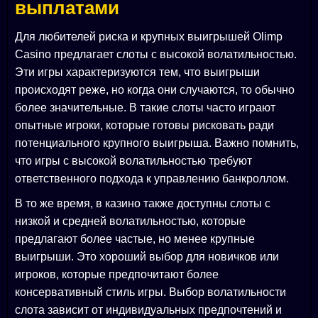
выплатами
Для любителей риска и крупных выигрышей Olimp
Casino предлагает слоты с высокой волатильностью.
Эти игры характеризуются тем, что выигрыши
происходят реже, но когда они случаются, то обычно
более значительные. В такие слоты часто играют
опытные игроки, которые готовы рисковать ради
потенциального крупного выигрыша. Важно помнить,
что игры с высокой волатильностью требуют
ответственного подхода к управлению банкроллом.
В то же время, в казино также доступны слоты с
низкой и средней волатильностью, которые
предлагают более частые, но менее крупные
выигрыши. Это хороший выбор для новичков или
игроков, которые предпочитают более
консервативный стиль игры. Выбор волатильности
слота зависит от индивидуальных предпочтений и