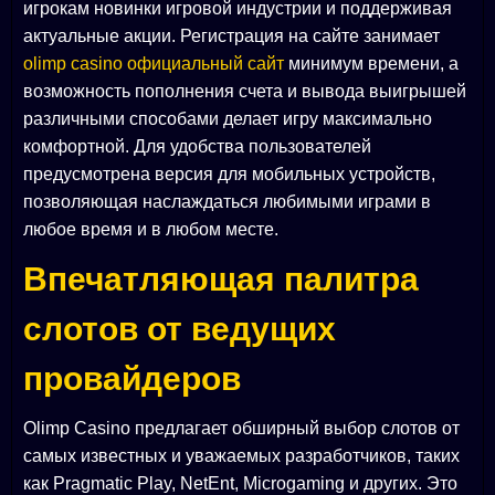
игрокам новинки игровой индустрии и поддерживая
актуальные акции. Регистрация на сайте занимает
olimp casino официальный сайт
минимум времени, а
возможность пополнения счета и вывода выигрышей
различными способами делает игру максимально
комфортной. Для удобства пользователей
предусмотрена версия для мобильных устройств,
позволяющая наслаждаться любимыми играми в
любое время и в любом месте.
Впечатляющая палитра
слотов от ведущих
провайдеров
Olimp Casino предлагает обширный выбор слотов от
самых известных и уважаемых разработчиков, таких
как Pragmatic Play, NetEnt, Microgaming и других. Это