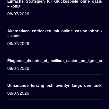
Einfache_Strategien_für_Glücksspiele_ohne_oasis_c
– копія
08/07/2026
Alternativen_entdecken_mit_online_casino_ohne_oasi
– копія
08/07/2026
Élégance_discrète_et_meilleur_casino_en_ligne_sui
08/07/2026
Utmanande_terräng_och_äventyr_längs_den_unika_c
08/07/2026