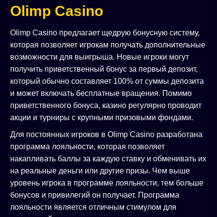
Olimp Casino
Olimp Casino предлагает щедрую бонусную систему,
которая позволяет игрокам получать дополнительные
возможности для выигрыша. Новые игроки могут
получить приветственный бонус за первый депозит,
который обычно составляет 100% от суммы депозита
и может включать бесплатные вращения. Помимо
приветственного бонуса, казино регулярно проводит
акции и турниры с крупными призовыми фондами.
Для постоянных игроков в Olimp Casino разработана
программа лояльности, которая позволяет
накапливать баллы за каждую ставку и обменивать их
на реальные деньги или другие призы. Чем выше
уровень игрока в программе лояльности, тем больше
бонусов и привилегий он получает. Программа
лояльности является отличным стимулом для