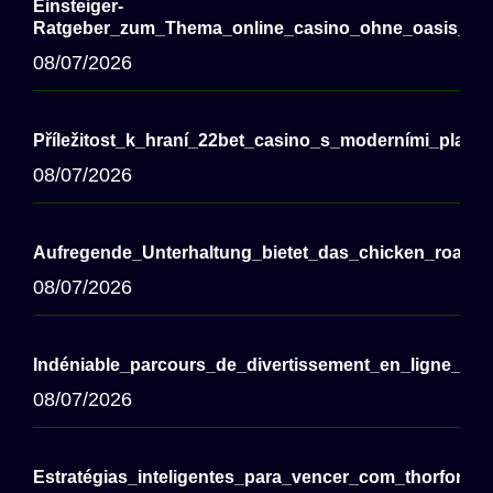
Einsteiger-
Ratgeber_zum_Thema_online_casino_ohne_oasis_für
08/07/2026
Příležitost_k_hraní_22bet_casino_s_moderními_plate
08/07/2026
Aufregende_Unterhaltung_bietet_das_chicken_road
08/07/2026
Indéniable_parcours_de_divertissement_en_ligne_vi
08/07/2026
Estratégias_inteligentes_para_vencer_com_thorfortu