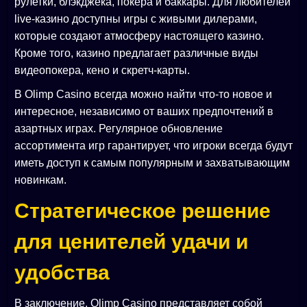
рулетки, блэкджека, покера и баккары. Для любителей
live-казино доступны игры с живыми дилерами,
которые создают атмосферу настоящего казино.
Кроме того, казино предлагает различные виды
видеопокера, кено и скретч-карты.
В Olimp Casino всегда можно найти что-то новое и
интересное, независимо от ваших предпочтений в
азартных играх. Регулярное обновление
ассортимента игр гарантирует, что игроки всегда будут
иметь доступ к самым популярным и захватывающим
новинкам.
Стратегическое решение
для ценителей удачи и
удобства
В заключение, Olimp Casino представляет собой