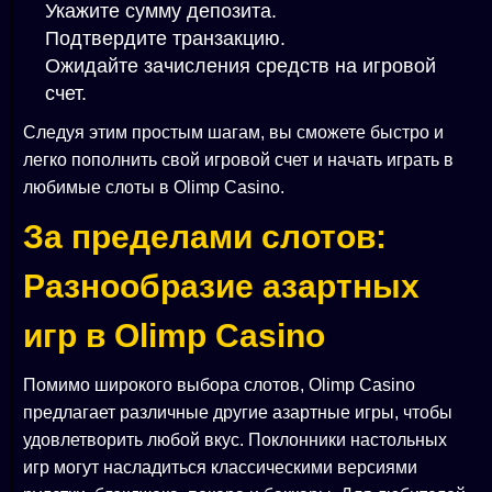
Укажите сумму депозита.
Подтвердите транзакцию.
Ожидайте зачисления средств на игровой
счет.
Следуя этим простым шагам, вы сможете быстро и
легко пополнить свой игровой счет и начать играть в
любимые слоты в Olimp Casino.
За пределами слотов:
Разнообразие азартных
игр в Olimp Casino
Помимо широкого выбора слотов, Olimp Casino
предлагает различные другие азартные игры, чтобы
удовлетворить любой вкус. Поклонники настольных
игр могут насладиться классическими версиями