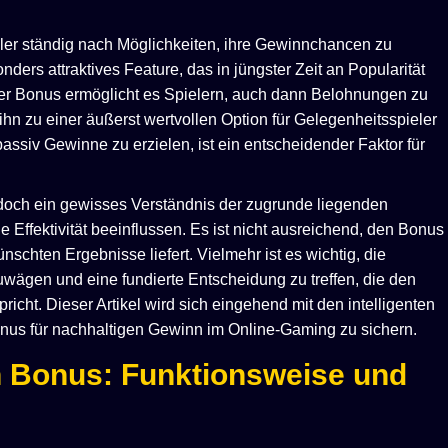
ler ständig nach Möglichkeiten, ihre Gewinnchancen zu
nders attraktives Feature, das in jüngster Zeit an Popularität
ser Bonus ermöglicht es Spielern, auch dann Belohnungen zu
ihn zu einer äußerst wertvollen Option für Gelegenheitsspieler
assiv Gewinne zu erzielen, ist ein entscheidender Faktor für
edoch ein gewisses Verständnis der zugrunde liegenden
Effektivität beeinflussen. Es ist nicht ausreichend, den Bonus
nschten Ergebnisse liefert. Vielmehr ist es wichtig, die
wägen und eine fundierte Entscheidung zu treffen, die den
richt. Dieser Artikel wird sich eingehend mit den intelligenten
onus für nachhaltigen Gewinn im Online-Gaming zu sichern.
n Bonus: Funktionsweise und