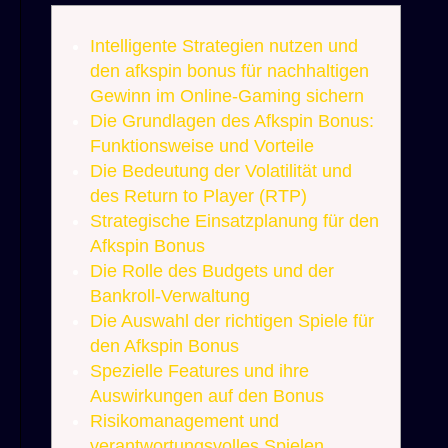
Intelligente Strategien nutzen und
den afkspin bonus für nachhaltigen
Gewinn im Online-Gaming sichern
Die Grundlagen des Afkspin Bonus:
Funktionsweise und Vorteile
Die Bedeutung der Volatilität und
des Return to Player (RTP)
Strategische Einsatzplanung für den
Afkspin Bonus
Die Rolle des Budgets und der
Bankroll-Verwaltung
Die Auswahl der richtigen Spiele für
den Afkspin Bonus
Spezielle Features und ihre
Auswirkungen auf den Bonus
Risikomanagement und
verantwortungsvolles Spielen