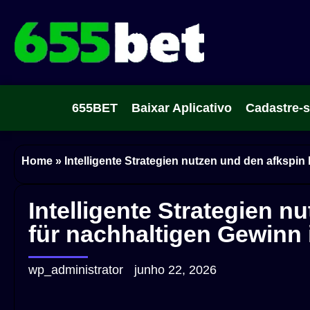
655BET
Baixar Aplicativo
Cadastre-
Home
»
Intelligente Strategien nutzen und den afkspi
Intelligente Strategien 
für nachhaltigen Gewinn
wp_administrator
junho 22, 2026