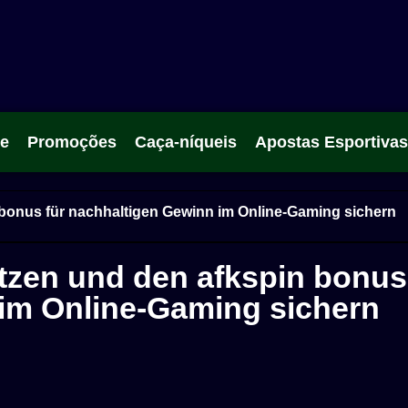
se
Promoções
Caça-níqueis
Apostas Esportivas
n bonus für nachhaltigen Gewinn im Online-Gaming sichern
nutzen und den afkspin bonus
 im Online-Gaming sichern