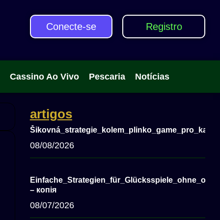
Conecte-se
Registro
Cassino Ao Vivo
Pescaria
Notícias
artigos
Šikovná_strategie_kolem_plinko_game_pro_každ
08/08/2026
Einfache_Strategien_für_Glücksspiele_ohne_oas
– копія
08/07/2026