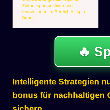
Zukunftsperspektiven und
Innovationen im Bereich Afkspin
Bonus
🔥 Sp
Intelligente Strategien 
bonus für nachhaltigen
sichern