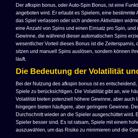
Der afkspin bonus, oder Auto-Spin Bonus, ist eine Funk
angeboten wird. Er erlaubt es Spielern, eine bestimmte
das Spiel verlassen oder sich anderen Aktivitäten widmen
eine Anzahl von Spins und einen Einsatz pro Spin, und d
Gewinne, die während dieser automatischen Spins erzie
wesentlicher Vorteil dieses Bonus ist die Zeitersparnis, 
sitzen und manuell Spins auslösen, sondern können ihre
läuft.
Die Bedeutung der Volatilität un
Bei der Nutzung des afkspin bonus ist es entscheidend, 
Spiele zu berücksichtigen. Die Volatilität gibt an, wie 
Volatilität bieten potenziell höhere Gewinne, aber auch 
hingegen bieten häufigere, aber geringere Gewinne. Der
Durchschnitt wieder an die Spieler ausgeschüttet wird.
Spieler besser sind. Es ist ratsam, Spiele mit einem ho
auszuwählen, um das Risiko zu minimieren und die Ge