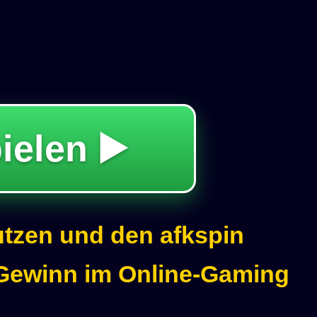
ielen ▶️
nutzen und den afkspin
 Gewinn im Online-Gaming