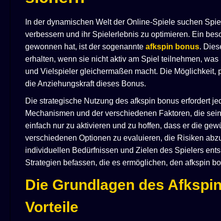
In der dynamischen Welt der Online-Spiele suchen Spie
verbessern und ihr Spielerlebnis zu optimieren. Ein beso
gewonnen hat, ist der sogenannte
afkspin bonus
. Die
erhalten, wenn sie nicht aktiv am Spiel teilnehmen, was 
und Vielspieler gleichermaßen macht. Die Möglichkeit, p
die Anziehungskraft dieses Bonus.
Die strategische Nutzung des afkspin bonus erfordert j
Mechanismen und der verschiedenen Faktoren, die seine 
einfach nur zu aktivieren und zu hoffen, dass er die gewü
verschiedenen Optionen zu evaluieren, die Risiken abzu
individuellen Bedürfnissen und Zielen des Spielers entsp
Strategien befassen, die es ermöglichen, den afkspin b
Die Grundlagen des Afkspi
Vorteile