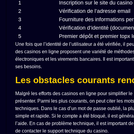
1
Inscription sur le site du casino
2
Vérification de l’adresse email
3
Fourniture des informations pe
4
Vérification d’identité (documen
5
Premier dépôt et premier topx l
Une fois que l’identité de l’utilisateur a été vérifiée, il
des casinos en ligne proposent une variété de méthodes d
électroniques et les virements bancaires. Il est import
ses besoins.
Les obstacles courants renc
Malgré les efforts des casinos en ligne pour simplifier l
présenter. Parmi les plus courants, on peut citer les mo
techniques. Dans le cas d’un mot de passe oublié, la plu
simple et rapide. Si le compte a été bloqué, il est génér
l’aide. En cas de problème technique, il est important de
de contacter le support technique du casino.