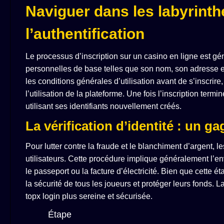
Naviguer dans les labyrinthe
l’authentification
Le processus d’inscription sur un casino en ligne est géné
personnelles de base telles que son nom, son adresse ema
les conditions générales d’utilisation avant de s’inscrire
l’utilisation de la plateforme. Une fois l’inscription term
utilisant ses identifiants nouvellement créés.
La vérification d’identité : un ga
Pour lutter contre la fraude et le blanchiment d’argent, le
utilisateurs. Cette procédure implique généralement l’env
le passeport ou la facture d’électricité. Bien que cette ét
la sécurité de tous les joueurs et protéger leurs fonds. 
topx login plus sereine et sécurisée.
Étape