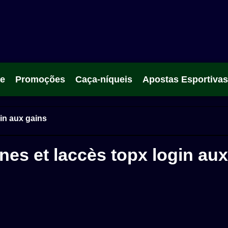
se
Promoções
Caça-níqueis
Apostas Esportivas
gin aux gains
nes et laccès topx login aux