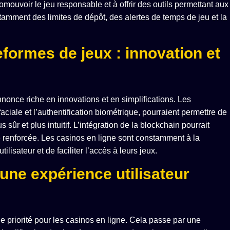
ouvoir le jeu responsable et à offrir des outils permettant aux
notamment des limites de dépôt, des alertes de temps de jeu et la
eformes de jeux : innovation et
nnonce riche en innovations et en simplifications. Les
ciale et l’authentification biométrique, pourraient permettre de
sûr et plus intuitif. L’intégration de la blockchain pourrait
é renforcée. Les casinos en ligne sont constamment à la
lisateur et de faciliter l’accès à leurs jeux.
une expérience utilisateur
ne priorité pour les casinos en ligne. Cela passe par une