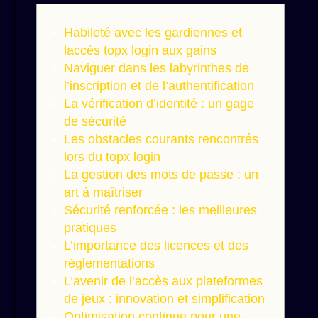
Habileté avec les gardiennes et
laccès topx login aux gains
Naviguer dans les labyrinthes de
l’inscription et de l’authentification
La vérification d’identité : un gage
de sécurité
Les obstacles courants rencontrés
lors du topx login
La gestion des mots de passe : un
art à maîtriser
Sécurité renforcée : les meilleures
pratiques
L’importance des licences et des
réglementations
L’avenir de l’accès aux plateformes
de jeux : innovation et simplification
Optimisation continue pour une