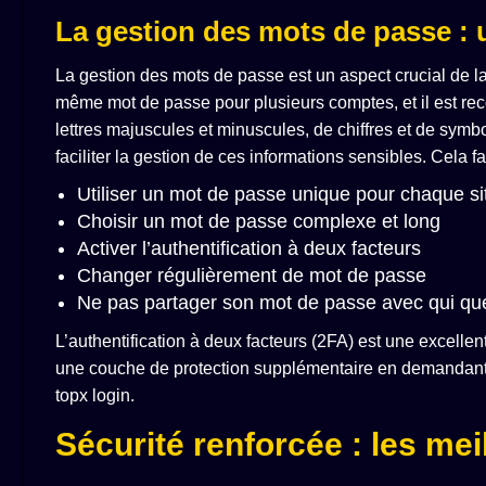
La gestion des mots de passe : u
La gestion des mots de passe est un aspect crucial de la s
même mot de passe pour plusieurs comptes, et il est 
lettres majuscules et minuscules, de chiffres et de symb
faciliter la gestion de ces informations sensibles. Cela fac
Utiliser un mot de passe unique pour chaque si
Choisir un mot de passe complexe et long
Activer l’authentification à deux facteurs
Changer régulièrement de mot de passe
Ne pas partager son mot de passe avec qui que
L’authentification à deux facteurs (2FA) est une excellen
une couche de protection supplémentaire en demandant 
topx login.
Sécurité renforcée : les mei