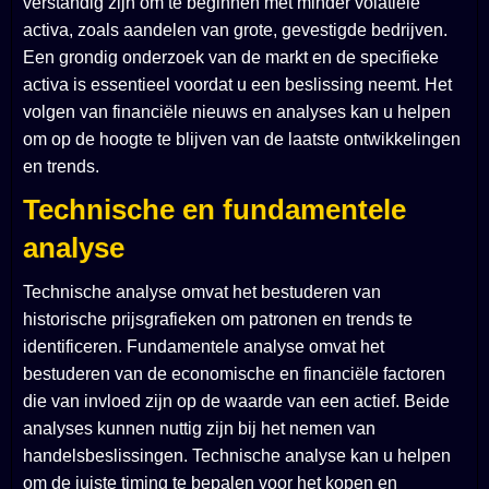
verstandig zijn om te beginnen met minder volatiele
activa, zoals aandelen van grote, gevestigde bedrijven.
Een grondig onderzoek van de markt en de specifieke
activa is essentieel voordat u een beslissing neemt. Het
volgen van financiële nieuws en analyses kan u helpen
om op de hoogte te blijven van de laatste ontwikkelingen
en trends.
Technische en fundamentele
analyse
Technische analyse omvat het bestuderen van
historische prijsgrafieken om patronen en trends te
identificeren. Fundamentele analyse omvat het
bestuderen van de economische en financiële factoren
die van invloed zijn op de waarde van een actief. Beide
analyses kunnen nuttig zijn bij het nemen van
handelsbeslissingen. Technische analyse kan u helpen
om de juiste timing te bepalen voor het kopen en