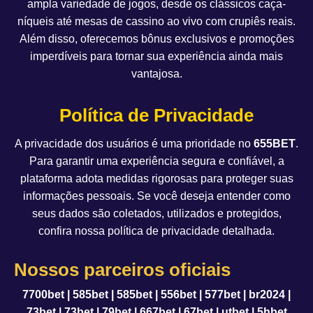
ampla variedade de jogos, desde os clássicos caça-
níqueis até mesas de cassino ao vivo com crupiês reais.
Além disso, oferecemos bônus exclusivos e promoções
imperdíveis para tornar sua experiência ainda mais
vantajosa.
Política de Privacidade
A privacidade dos usuários é uma prioridade no
655BET
.
Para garantir uma experiência segura e confiável, a
plataforma adota medidas rigorosas para proteger suas
informações pessoais. Se você deseja entender como
seus dados são coletados, utilizados e protegidos,
confira nossa política de privacidade detalhada.
Nossos parceiros oficiais
7700bet
|
585bet
|
585bet
|
556bet
|
577bet
|
br2024
|
73bet
|
73bet
|
79bet
|
667bet
|
67bet
|
utbet
|
5hbet