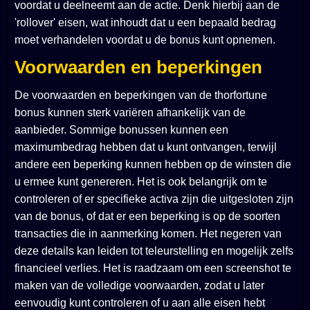
voordat u deelneemt aan de actie. Denk hierbij aan de
'rollover' eisen, wat inhoudt dat u een bepaald bedrag
moet verhandelen voordat u de bonus kunt opnemen.
Voorwaarden en beperkingen
De voorwaarden en beperkingen van de
thorfortune
bonus
kunnen sterk variëren afhankelijk van de
aanbieder. Sommige bonussen kunnen een
maximumbedrag hebben dat u kunt ontvangen, terwijl
andere een beperking kunnen hebben op de winsten die
u ermee kunt genereren. Het is ook belangrijk om te
controleren of er specifieke activa zijn die uitgesloten zijn
van de bonus, of dat er een beperking is op de soorten
transacties die in aanmerking komen. Het negeren van
deze details kan leiden tot teleurstelling en mogelijk zelfs
financieel verlies. Het is raadzaam om een screenshot te
maken van de volledige voorwaarden, zodat u later
eenvoudig kunt controleren of u aan alle eisen hebt