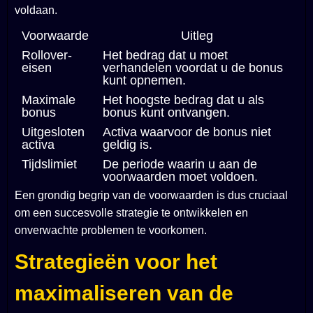
voldaan.
Voorwaarde
Uitleg
Rollover-
Het bedrag dat u moet
eisen
verhandelen voordat u de bonus
kunt opnemen.
Maximale
Het hoogste bedrag dat u als
bonus
bonus kunt ontvangen.
Uitgesloten
Activa waarvoor de bonus niet
activa
geldig is.
Tijdslimiet
De periode waarin u aan de
voorwaarden moet voldoen.
Een grondig begrip van de voorwaarden is dus cruciaal
om een succesvolle strategie te ontwikkelen en
onverwachte problemen te voorkomen.
Strategieën voor het
maximaliseren van de