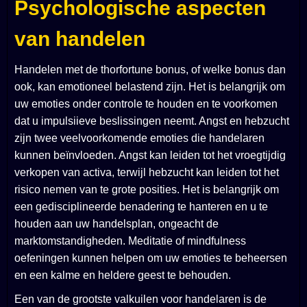
Psychologische aspecten
van handelen
Handelen met de
thorfortune bonus
, of welke bonus dan
ook, kan emotioneel belastend zijn. Het is belangrijk om
uw emoties onder controle te houden en te voorkomen
dat u impulsiieve beslissingen neemt. Angst en hebzucht
zijn twee veelvoorkomende emoties die handelaren
kunnen beïnvloeden. Angst kan leiden tot het vroegtijdig
verkopen van activa, terwijl hebzucht kan leiden tot het
risico nemen van te grote posities. Het is belangrijk om
een gedisciplineerde benadering te hanteren en u te
houden aan uw handelsplan, ongeacht de
marktomstandigheden. Meditatie of mindfulness
oefeningen kunnen helpen om uw emoties te beheersen
en een kalme en heldere geest te behouden.
Een van de grootste valkuilen voor handelaren is de