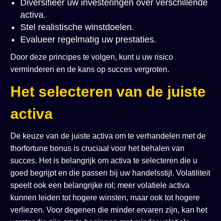
Diversifieer uw investeringen over verschillende
activa.
Stel realistische winstdoelen.
Evalueer regelmatig uw prestaties.
Door deze principes te volgen, kunt u uw risico
verminderen en de kans op succes vergroten.
Het selecteren van de juiste
activa
De keuze van de juiste activa om te verhandelen met de
thorfortune bonus
is cruciaal voor het behalen van
succes. Het is belangrijk om activa te selecteren die u
goed begrijpt en die passen bij uw handelsstijl. Volatiliteit
speelt ook een belangrijke rol; meer volatiele activa
kunnen leiden tot hogere winsten, maar ook tot hogere
verliezen. Voor degenen die minder ervaren zijn, kan het