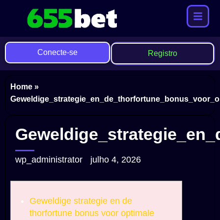
Conecte-se
Registro
Home
»
Geweldige_strategie_en_de_thorfortune_bonus_voor_op
Geweldige_strategie_en_
wp_administrator
julho 4, 2026
Geweldige strategie en de
thorfortune bonus voor optimale