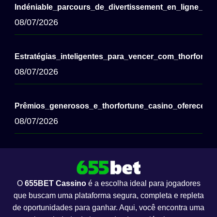
Indéniable_parcours_de_divertissement_en_ligne_vi
08/07/2026
Estratégias_inteligentes_para_vencer_com_thorfortu
08/07/2026
Prêmios_generosos_e_thorfortune_casino_oferecem_d
08/07/2026
O
655BET Cassino
é a escolha ideal para jogadores
que buscam uma plataforma segura, completa e repleta
de oportunidades para ganhar. Aqui, você encontra uma