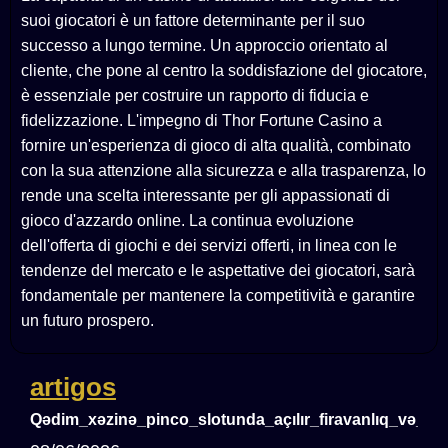
suoi giocatori è un fattore determinante per il suo
successo a lungo termine. Un approccio orientato al
cliente, che pone al centro la soddisfazione del giocatore,
è essenziale per costruire un rapporto di fiducia e
fidelizzazione. L'impegno di Thor Fortune Casino a
fornire un'esperienza di gioco di alta qualità, combinato
con la sua attenzione alla sicurezza e alla trasparenza, lo
rende una scelta interessante per gli appassionati di
gioco d'azzardo online. La continua evoluzione
dell'offerta di giochi e dei servizi offerti, in linea con le
tendenze del mercato e le aspettative dei giocatori, sarà
fondamentale per mantenere la competitività e garantire
un futuro prospero.
artigos
Qədim_xəzinə_pinco_slotunda_açılır_firavanlıq_və_m