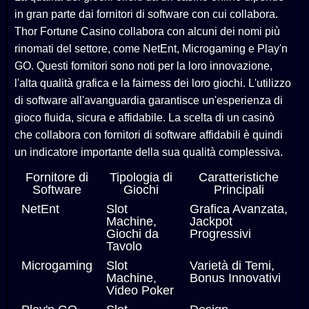
in gran parte dai fornitori di software con cui collabora.
Thor Fortune Casino collabora con alcuni dei nomi più
rinomati del settore, come NetEnt, Microgaming e Play'n
GO. Questi fornitori sono noti per la loro innovazione,
l'alta qualità grafica e la fairness dei loro giochi. L'utilizzo
di software all'avanguardia garantisce un'esperienza di
gioco fluida, sicura e affidabile. La scelta di un casinò
che collabora con fornitori di software affidabili è quindi
un indicatore importante della sua qualità complessiva.
Fornitore di
Tipologia di
Caratteristiche
Software
Giochi
Principali
NetEnt
Slot
Grafica Avanzata,
Machine,
Jackpot
Giochi da
Progressivi
Tavolo
Microgaming
Slot
Varietà di Temi,
Machine,
Bonus Innovativi
Video Poker