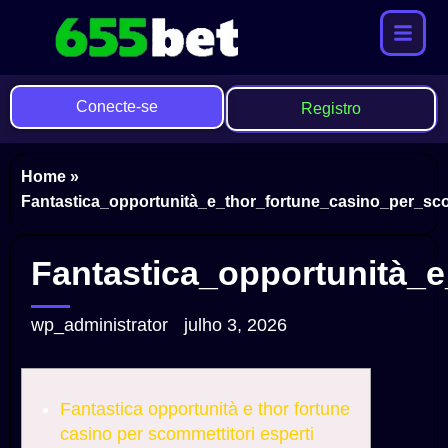
Conecte-se
Registro
Home
»
Fantastica_opportunità_e_thor_fortune_casino_per_sco
Fantastica_opportunità_e
wp_administrator
julho 3, 2026
Fantastica opportunità e thor fortune
casino per scommettitori esperti