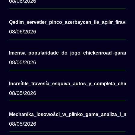
08/06/2026
Qədim_sərvətlər_pinco_azerbaycan_ilə_açılır_firavanl
08/06/2026
Imensa_popularidade_do_jogo_chickenroad_garante_d
08/05/2026
Increíble_travesía_esquiva_autos_y_completa_chicken
08/05/2026
Mechanika_losowości_w_plinko_game_analiza_i_moż
08/05/2026