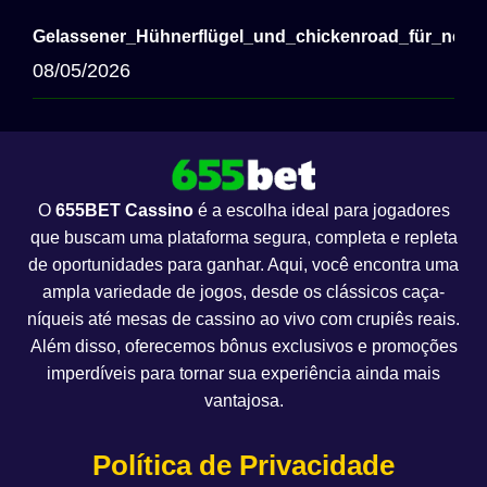
Gelassener_Hühnerflügel_und_chickenroad_für_nerve
08/05/2026
O
655BET Cassino
é a escolha ideal para jogadores
que buscam uma plataforma segura, completa e repleta
de oportunidades para ganhar. Aqui, você encontra uma
ampla variedade de jogos, desde os clássicos caça-
níqueis até mesas de cassino ao vivo com crupiês reais.
Além disso, oferecemos bônus exclusivos e promoções
imperdíveis para tornar sua experiência ainda mais
vantajosa.
Política de Privacidade