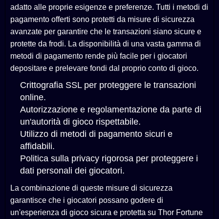
adatto alle proprie esigenze e preferenze. Tutti i metodi di
pagamento offerti sono protetti da misure di sicurezza
avanzate per garantire che le transazioni siano sicure e
protette da frodi. La disponibilità di una vasta gamma di
metodi di pagamento rende più facile per i giocatori
depositare e prelevare fondi dal proprio conto di gioco.
Crittografia SSL per proteggere le transazioni
online.
Autorizzazione e regolamentazione da parte di
un'autorità di gioco rispettabile.
Utilizzo di metodi di pagamento sicuri e
affidabili.
Politica sulla privacy rigorosa per proteggere i
dati personali dei giocatori.
La combinazione di queste misure di sicurezza
garantisce che i giocatori possano godere di
un'esperienza di gioco sicura e protetta su Thor Fortune