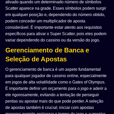
ativado quando um determinado número de símbolos
Scatter aparece na grade. Esses símbolos podem surgir
em qualquer posição e, dependendo do número obtido,
podem conceder um multiplicador de aposta
considerável. É importante estar atento aos requisitos
específicos para ativar o Super Scatter, pois eles podem
variar dependendo do cassino ou da versão do jogo.
Gerenciamento de Banca e
Seleção de Apostas
O gerenciamento de banca é um aspeto fundamental
para qualquer jogador de cassino online, especialmente
em jogos de alta volatilidade como o Gates of Olympus.
É importante definir um orçamento para o jogo e aderir a
ele rigorosamente, evitando a tentação de perseguir
perdas ou apostar mais do que pode perder. A seleção
de apostas também é crucial; iniciar com apostas
menores permite prolongar o tempo de jogo e aumentar