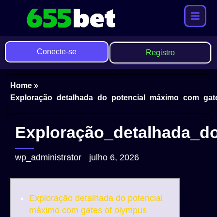
Conecte-se
Registro
Home
»
Exploração_detalhada_do_potencial_máximo_com_gat
Exploração_detalhada_d
wp_administrator
julho 6, 2026
Exploração detalhada do potencial
máximo com gates of olympus