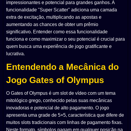
impressionantes e potencial para grandes ganhos. A
funcionalidade "Super Scatter" adiciona uma camada
extra de excitação, multiplicando as apostas e
aumentando as chances de obter um prêmio
significativo. Entender como essa funcionalidade
funciona e como maximizar o seu potencial é crucial para
quem busca uma experiência de jogo gratificante e
lucrativa.
Entendendo a Mecânica do
Jogo Gates of Olympus
O Gates of Olympus é um slot de vídeo com um tema
mitológico grego, conhecido pelas suas mecânicas
inovadoras e potencial de alto pagamento. O jogo
apresenta uma grade de 5×5, característica que difere de
muitos slots tradicionais com linhas de pagamento fixas.
Neste formato, símbolos pagam em qualquer posição na