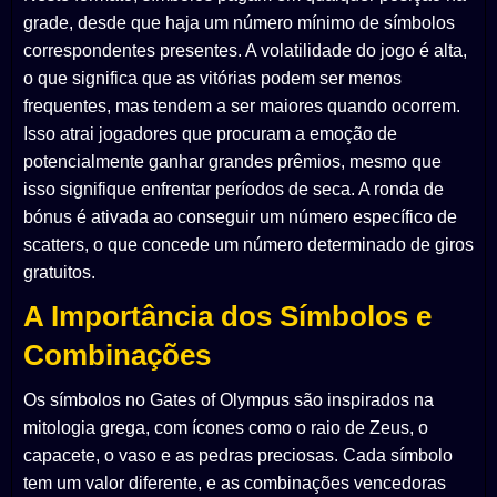
grade, desde que haja um número mínimo de símbolos
correspondentes presentes. A volatilidade do jogo é alta,
o que significa que as vitórias podem ser menos
frequentes, mas tendem a ser maiores quando ocorrem.
Isso atrai jogadores que procuram a emoção de
potencialmente ganhar grandes prêmios, mesmo que
isso signifique enfrentar períodos de seca. A ronda de
bónus é ativada ao conseguir um número específico de
scatters, o que concede um número determinado de giros
gratuitos.
A Importância dos Símbolos e
Combinações
Os símbolos no Gates of Olympus são inspirados na
mitologia grega, com ícones como o raio de Zeus, o
capacete, o vaso e as pedras preciosas. Cada símbolo
tem um valor diferente, e as combinações vencedoras