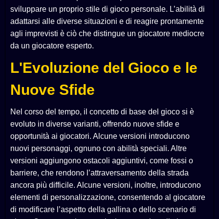
sviluppare un proprio stile di gioco personale. L’abilità di
adattarsi alle diverse situazioni e di reagire prontamente
agli imprevisti è ciò che distingue un giocatore mediocre
da un giocatore esperto.
L'Evoluzione del Gioco e le
Nuove Sfide
Nel corso del tempo, il concetto di base del gioco si è
evoluto in diverse varianti, offrendo nuove sfide e
opportunità ai giocatori. Alcune versioni introducono
nuovi personaggi, ognuno con abilità speciali. Altre
versioni aggiungono ostacoli aggiuntivi, come fossi o
barriere, che rendono l’attraversamento della strada
ancora più difficile. Alcune versioni, inoltre, introducono
elementi di personalizzazione, consentendo al giocatore
di modificare l’aspetto della gallina o dello scenario di