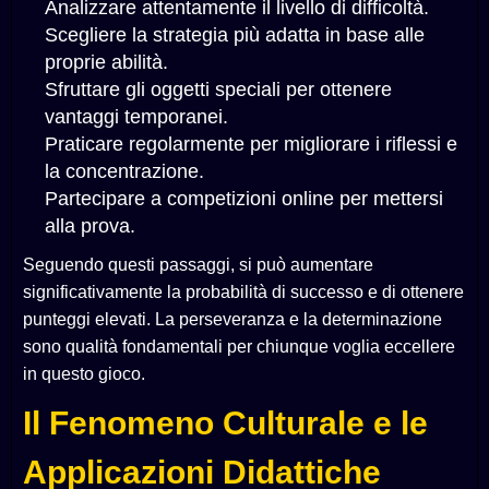
Analizzare attentamente il livello di difficoltà.
Scegliere la strategia più adatta in base alle
proprie abilità.
Sfruttare gli oggetti speciali per ottenere
vantaggi temporanei.
Praticare regolarmente per migliorare i riflessi e
la concentrazione.
Partecipare a competizioni online per mettersi
alla prova.
Seguendo questi passaggi, si può aumentare
significativamente la probabilità di successo e di ottenere
punteggi elevati. La perseveranza e la determinazione
sono qualità fondamentali per chiunque voglia eccellere
in questo gioco.
Il Fenomeno Culturale e le
Applicazioni Didattiche