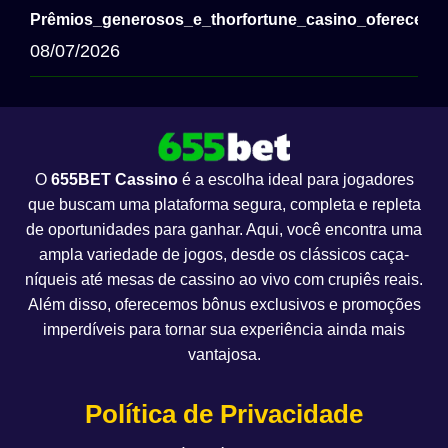
Prêmios_generosos_e_thorfortune_casino_oferecem_d
08/07/2026
O
655BET Cassino
é a escolha ideal para jogadores
que buscam uma plataforma segura, completa e repleta
de oportunidades para ganhar. Aqui, você encontra uma
ampla variedade de jogos, desde os clássicos caça-
níqueis até mesas de cassino ao vivo com crupiês reais.
Além disso, oferecemos bônus exclusivos e promoções
imperdíveis para tornar sua experiência ainda mais
vantajosa.
Política de Privacidade