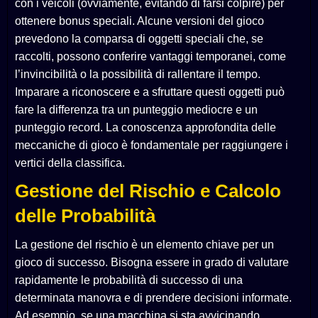
con i veicoli (ovviamente, evitando di farsi colpire) per
ottenere bonus speciali. Alcune versioni del gioco
prevedono la comparsa di oggetti speciali che, se
raccolti, possono conferire vantaggi temporanei, come
l’invincibilità o la possibilità di rallentare il tempo.
Imparare a riconoscere e a sfruttare questi oggetti può
fare la differenza tra un punteggio mediocre e un
punteggio record. La conoscenza approfondita delle
meccaniche di gioco è fondamentale per raggiungere i
vertici della classifica.
Gestione del Rischio e Calcolo
delle Probabilità
La gestione del rischio è un elemento chiave per un
gioco di successo. Bisogna essere in grado di valutare
rapidamente le probabilità di successo di una
determinata manovra e di prendere decisioni informate.
Ad esempio, se una macchina si sta avvicinando