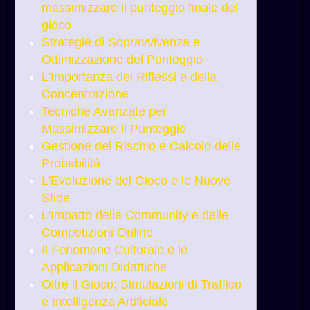
massimizzare il punteggio finale del
gioco
Strategie di Sopravvivenza e
Ottimizzazione del Punteggio
L'Importanza dei Riflessi e della
Concentrazione
Tecniche Avanzate per
Massimizzare il Punteggio
Gestione del Rischio e Calcolo delle
Probabilità
L'Evoluzione del Gioco e le Nuove
Sfide
L'Impatto della Community e delle
Competizioni Online
Il Fenomeno Culturale e le
Applicazioni Didattiche
Oltre il Gioco: Simulazioni di Traffico
e Intelligenza Artificiale