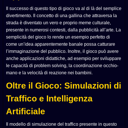
Il successo di questo tipo di gioco va al di là del semplice
divertimento. Il concetto di una gallina che attraversa la
strada è diventato un vero e proprio meme culturale,
presente in numerosi contesti, dalla pubblicità all’arte. La
semplicità del gioco lo rende un esempio perfetto di
come un’idea apparentemente banale possa catturare
l’immaginazione del pubblico. Inoltre, il gioco può avere
anche applicazioni didattiche, ad esempio per sviluppare
le capacità di problem solving, la coordinazione occhio-
mano e la velocità di reazione nei bambini.
Oltre il Gioco: Simulazioni di
Traffico e Intelligenza
Artificiale
Il modello di simulazione del traffico presente in questo