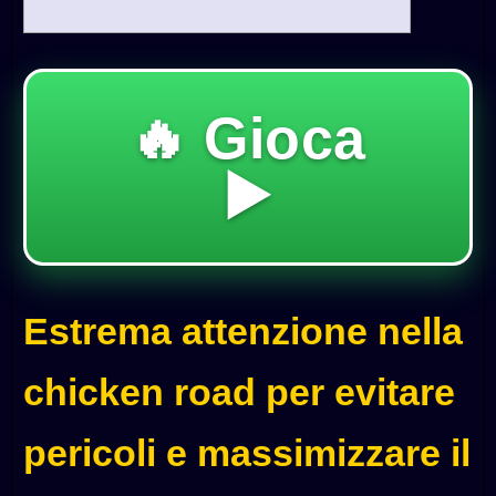
🔥 Gioca
▶️
Estrema attenzione nella
chicken road per evitare
pericoli e massimizzare il