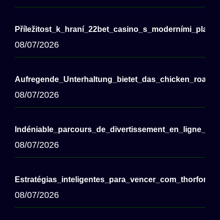
Příležitost_k_hraní_22bet_casino_s_moderními_plate
08/07/2026
Aufregende_Unterhaltung_bietet_das_chicken_road
08/07/2026
Indéniable_parcours_de_divertissement_en_ligne_vi
08/07/2026
Estratégias_inteligentes_para_vencer_com_thorfortu
08/07/2026