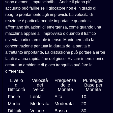
sono elementi imprescindibili. Anche il piano più
accurato può fallire se il giocatore non è in grado di
reagire prontamente agli imprevisti. La velocità di
reazione è particolarmente importante quando si
affrontano situazioni di emergenza, come quando una
macchina appare all’improvviso o quando il traffico
diventa particolarmente intenso. Mantenere alta la
concentrazione per tutta la durata della partita è
altrettanto importante. La distrazione può portare a errori
fatali e a una rapida fine del gioco. Evitare interruzioni e
creare un ambiente di gioco tranquillo può fare la
differenza.
Livello
Velocità
Frequenza
Punteggio
di
dei
delle
Base per
Difficoltà
Veicoli
Monete
Moneta
Facile
Lenta
Alta
10
Medio
Moderata
Moderata
20
Difficile
Veloce
Bassa
30