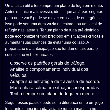
Uma tática útil é ter sempre um plano de fuga em mente.
Antes de iniciar a travessia, identifique as áreas seguras
para onde você pode se mover em caso de emergência.
Isso pode ser uma área vazia na estrada ou um local de
refúgio nas laterais. Ter um plano de fuga pré-definido
pode economizar tempo precioso em situações críticas e
aumentar suas chances de evitar uma colisão. A
preparação e a antecipação são fundamentais para o
sucesso no «chickenroad».
Observe os padrões gerais de tráfego.
Analise o comportamento individual dos
veículos.
Adapte sua estratégia de travessia de acordo.
Mantenha a calma em situações inesperadas.
Tenha sempre um plano de fuga em mente.
Seguir esses passos pode ser a diferença entre um jogo
frustrante e uma jornada viciante rumo à maestria no