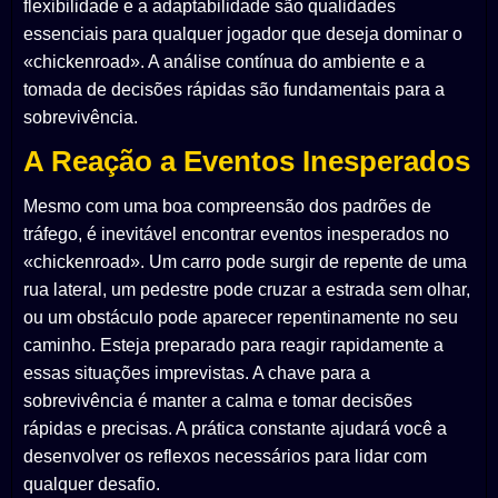
flexibilidade e a adaptabilidade são qualidades
essenciais para qualquer jogador que deseja dominar o
«chickenroad». A análise contínua do ambiente e a
tomada de decisões rápidas são fundamentais para a
sobrevivência.
A Reação a Eventos Inesperados
Mesmo com uma boa compreensão dos padrões de
tráfego, é inevitável encontrar eventos inesperados no
«chickenroad». Um carro pode surgir de repente de uma
rua lateral, um pedestre pode cruzar a estrada sem olhar,
ou um obstáculo pode aparecer repentinamente no seu
caminho. Esteja preparado para reagir rapidamente a
essas situações imprevistas. A chave para a
sobrevivência é manter a calma e tomar decisões
rápidas e precisas. A prática constante ajudará você a
desenvolver os reflexos necessários para lidar com
qualquer desafio.