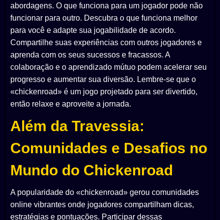
abordagens. O que funciona para um jogador pode não
funcionar para outro. Descubra o que funciona melhor
para você e adapte sua jogabilidade de acordo.
Compartilhe suas experiências com outros jogadores e
aprenda com os seus sucessos e fracassos. A
colaboração e o aprendizado mútuo podem acelerar seu
progresso e aumentar sua diversão. Lembre-se que o
«chickenroad» é um jogo projetado para ser divertido,
então relaxe e aproveite a jornada.
Além da Travessia:
Comunidades e Desafios no
Mundo do Chickenroad
A popularidade do «chickenroad» gerou comunidades
online vibrantes onde jogadores compartilham dicas,
estratégias e pontuações. Participar dessas