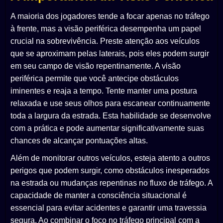
A maioria dos jogadores tende a focar apenas no tráfego
à frente, mas a visão periférica desempenha um papel
crucial na sobrevivência. Preste atenção aos veículos
que se aproximam pelas laterais, pois eles podem surgir
em seu campo de visão repentinamente. A visão
periférica permite que você antecipe obstáculos
iminentes e reaja a tempo. Tente manter uma postura
relaxada e use seus olhos para escanear continuamente
toda a largura da estrada. Esta habilidade se desenvolve
com a prática e pode aumentar significativamente suas
chances de alcançar pontuações altas.
Além de monitorar outros veículos, esteja atento a outros
perigos que podem surgir, como obstáculos inesperados
na estrada ou mudanças repentinas no fluxo de tráfego. A
capacidade de manter a consciência situacional é
essencial para evitar acidentes e garantir uma travessia
segura. Ao combinar o foco no tráfego principal com a