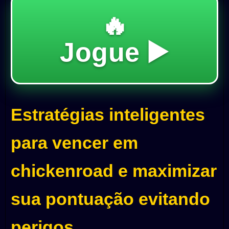
🔥
Jogue ▶️
Estratégias inteligentes
para vencer em
chickenroad e maximizar
sua pontuação evitando
perigos