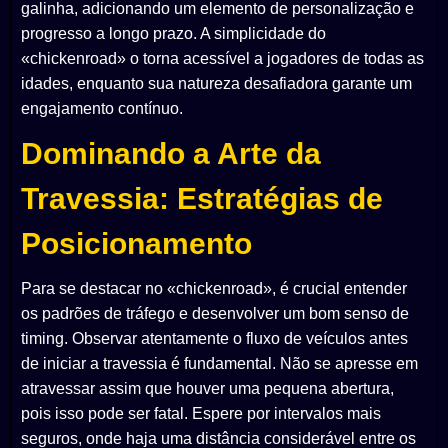
galinha, adicionando um elemento de personalização e
progresso a longo prazo. A simplicidade do
«chickenroad» o torna acessível a jogadores de todas as
idades, enquanto sua natureza desafiadora garante um
engajamento contínuo.
Dominando a Arte da
Travessia: Estratégias de
Posicionamento
Para se destacar no «chickenroad», é crucial entender
os padrões de tráfego e desenvolver um bom senso de
timing. Observar atentamente o fluxo de veículos antes
de iniciar a travessia é fundamental. Não se apresse em
atravessar assim que houver uma pequena abertura,
pois isso pode ser fatal. Espere por intervalos mais
seguros, onde haja uma distância considerável entre os