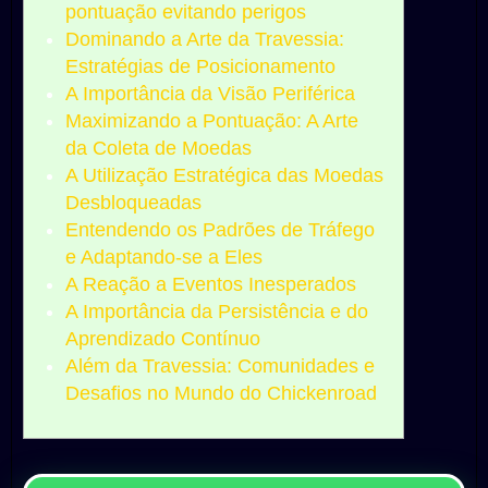
pontuação evitando perigos
Dominando a Arte da Travessia:
Estratégias de Posicionamento
A Importância da Visão Periférica
Maximizando a Pontuação: A Arte
da Coleta de Moedas
A Utilização Estratégica das Moedas
Desbloqueadas
Entendendo os Padrões de Tráfego
e Adaptando-se a Eles
A Reação a Eventos Inesperados
A Importância da Persistência e do
Aprendizado Contínuo
Além da Travessia: Comunidades e
Desafios no Mundo do Chickenroad