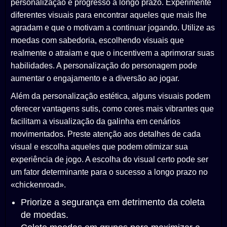
personalização e progresso a longo prazo. Experimente
diferentes visuais para encontrar aqueles que mais lhe
agradam e que o motivam a continuar jogando. Utilize as
moedas com sabedoria, escolhendo visuais que
realmente o atraiam e que o incentivem a aprimorar suas
habilidades. A personalização do personagem pode
aumentar o engajamento e a diversão ao jogar.
Além da personalização estética, alguns visuais podem
oferecer vantagens sutis, como cores mais vibrantes que
facilitam a visualização da galinha em cenários
movimentados. Preste atenção aos detalhes de cada
visual e escolha aqueles que podem otimizar sua
experiência de jogo. A escolha do visual certo pode ser
um fator determinante para o sucesso a longo prazo no
«chickenroad».
Priorize a segurança em detrimento da coleta
de moedas.