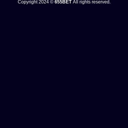
Copyright 2024 ©
655BET
All rights reserved.