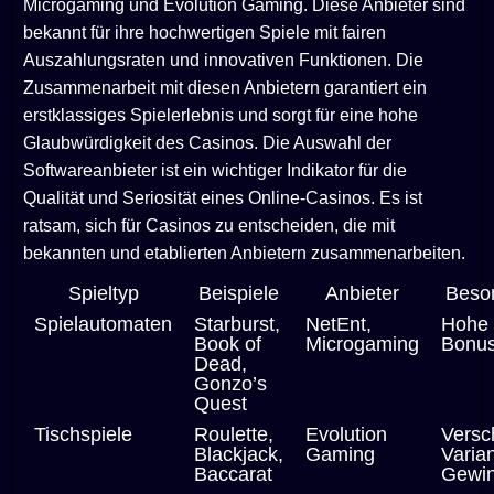
Microgaming und Evolution Gaming. Diese Anbieter sind
bekannt für ihre hochwertigen Spiele mit fairen
Auszahlungsraten und innovativen Funktionen. Die
Zusammenarbeit mit diesen Anbietern garantiert ein
erstklassiges Spielerlebnis und sorgt für eine hohe
Glaubwürdigkeit des Casinos. Die Auswahl der
Softwareanbieter ist ein wichtiger Indikator für die
Qualität und Seriosität eines Online-Casinos. Es ist
ratsam, sich für Casinos zu entscheiden, die mit
bekannten und etablierten Anbietern zusammenarbeiten.
Spieltyp
Beispiele
Anbieter
Beso
Spielautomaten
Starburst,
NetEnt,
Hohe V
Book of
Microgaming
Bonus
Dead,
Gonzo’s
Quest
Tischspiele
Roulette,
Evolution
Versc
Blackjack,
Gaming
Varia
Baccarat
Gewi