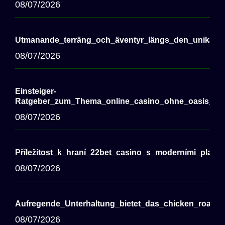
08/07/2026
Utmanande_terräng_och_äventyr_längs_den_unika_c
08/07/2026
Einsteiger-
Ratgeber_zum_Thema_online_casino_ohne_oasis_für
08/07/2026
Příležitost_k_hraní_22bet_casino_s_moderními_plate
08/07/2026
Aufregende_Unterhaltung_bietet_das_chicken_road
08/07/2026