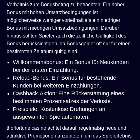
Verhältnis zum Bonusbetrag zu betrachten. Ein hoher
Bonus mit hohen Umsatzbedingungen ist
möglicherweise weniger vorteilhaft als ein niedriger
Bonus mit niedrigen Umsatzbedingungen. Darüber
hinaus sollten Spieler auch die zeitliche Gültigkeit des
Bonus berücksichtigen, da Bonusgelder oft nur für einen
bestimmten Zeitraum gültig sind.
Willkommensbonus: Ein Bonus für Neukunden
bei der ersten Einzahlung.
Reload-Bonus: Ein Bonus für bestehende
Kunden bei weiteren Einzahlungen.
Cashback-Aktion: Eine Rückerstattung eines
bestimmten Prozentsatzes der Verluste.
Freispiele: Kostenlose Drehungen an
ausgewählten Spielautomaten.
thorfortune casino achtet darauf, regelmäßig neue und
attraktive Promotionen anzubieten, um das Spielerlebnis