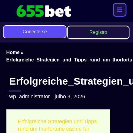
Conecte-se
Registro
Home
»
Erfolgreiche_Strategien_und_Tipps_rund_um_thorfortu
Erfolgreiche_Strategien
wp_administrator
julho 3, 2026
Erfolgreiche Strategien und Tipps
rund um thorfortune casino für