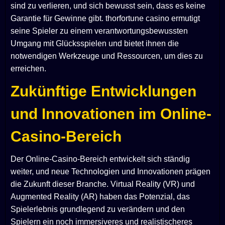
sind zu verlieren, und sich bewusst sein, dass es keine
Garantie für Gewinne gibt. thorfortune casino ermutigt
seine Spieler zu einem verantwortungsbewussten
Umgang mit Glücksspielen und bietet ihnen die
notwendigen Werkzeuge und Ressourcen, um dies zu
erreichen.
Zukünftige Entwicklungen
und Innovationen im Online-
Casino-Bereich
Der Online-Casino-Bereich entwickelt sich ständig
weiter, und neue Technologien und Innovationen prägen
die Zukunft dieser Branche. Virtual Reality (VR) und
Augmented Reality (AR) haben das Potenzial, das
Spielerlebnis grundlegend zu verändern und den
Spielern ein noch immersiveres und realistischeres