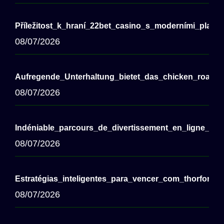
Příležitost_k_hraní_22bet_casino_s_moderními_plate
08/07/2026
Aufregende_Unterhaltung_bietet_das_chicken_road
08/07/2026
Indéniable_parcours_de_divertissement_en_ligne_vi
08/07/2026
Estratégias_inteligentes_para_vencer_com_thorfortu
08/07/2026