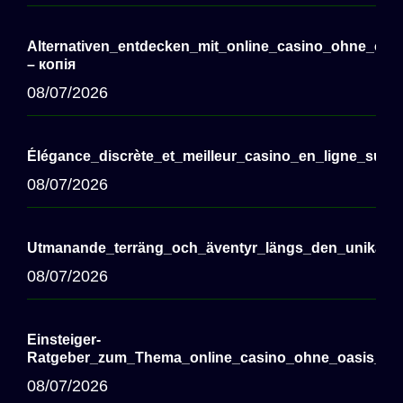
Alternativen_entdecken_mit_online_casino_ohne_oasi
– копія
08/07/2026
Élégance_discrète_et_meilleur_casino_en_ligne_sui
08/07/2026
Utmanande_terräng_och_äventyr_längs_den_unika_c
08/07/2026
Einsteiger-
Ratgeber_zum_Thema_online_casino_ohne_oasis_für
08/07/2026