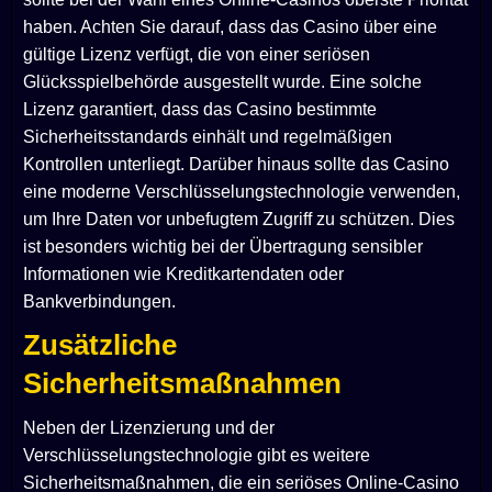
haben. Achten Sie darauf, dass das Casino über eine
gültige Lizenz verfügt, die von einer seriösen
Glücksspielbehörde ausgestellt wurde. Eine solche
Lizenz garantiert, dass das Casino bestimmte
Sicherheitsstandards einhält und regelmäßigen
Kontrollen unterliegt. Darüber hinaus sollte das Casino
eine moderne Verschlüsselungstechnologie verwenden,
um Ihre Daten vor unbefugtem Zugriff zu schützen. Dies
ist besonders wichtig bei der Übertragung sensibler
Informationen wie Kreditkartendaten oder
Bankverbindungen.
Zusätzliche
Sicherheitsmaßnahmen
Neben der Lizenzierung und der
Verschlüsselungstechnologie gibt es weitere
Sicherheitsmaßnahmen, die ein seriöses Online-Casino