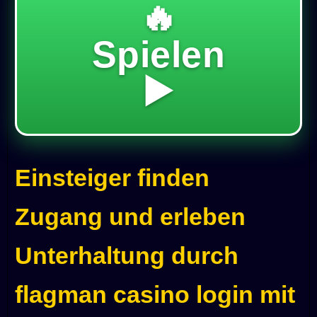
🔥
Spielen
▶️
Einsteiger finden
Zugang und erleben
Unterhaltung durch
flagman casino login mit