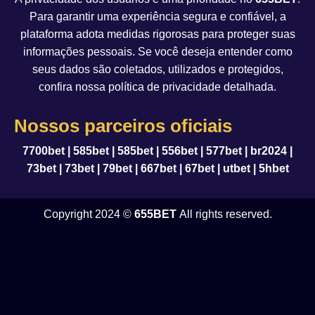
Para garantir uma experiência segura e confiável, a
plataforma adota medidas rigorosas para proteger suas
informações pessoais. Se você deseja entender como
seus dados são coletados, utilizados e protegidos,
confira nossa política de privacidade detalhada.
Nossos parceiros oficiais
7700bet
|
585bet
|
585bet
|
556bet
|
577bet
|
br2024
|
73bet
|
73bet
|
79bet
|
667bet
|
67bet
|
utbet
|
5hbet
Copyright 2024 ©
655BET
All rights reserved.