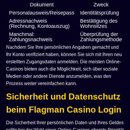
Dokument
Zweck
Personalausweis/Reisepass
Identitätsprüfung
Adressnachweis
Bestätigung des
(Rechnung, Kontoauszug)
Wohnsitzes
Manchmal:
Überprüfung der
Zahlungsnachweis
Zahlungsmethode
Nachdem Sie Ihre persönlichen Angaben gemacht und
Ihr Konto verifiziert haben, können Sie sich mit Ihren neu
erstellten Zugangsdaten anmelden. Die meisten Online-
Casinos bieten auch die Möglichkeit, sich über soziale
Medien oder andere Dienste anzumelden, was den
Prozess weiter vereinfachen kann.
Sicherheit und Datenschutz
beim Flagman Casino Login
Die Sicherheit Ihrer persönlichen Daten und Ihres Geldes
sollte bei der Wahl eines Online-Casinos oberste Priorität