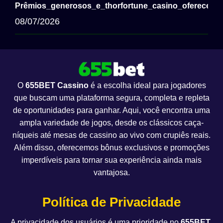
Prêmios_generosos_e_thorfortune_casino_oferecem_d
08/07/2026
O
655BET Cassino
é a escolha ideal para jogadores
que buscam uma plataforma segura, completa e repleta
de oportunidades para ganhar. Aqui, você encontra uma
ampla variedade de jogos, desde os clássicos caça-
níqueis até mesas de cassino ao vivo com crupiês reais.
Além disso, oferecemos bônus exclusivos e promoções
imperdíveis para tornar sua experiência ainda mais
vantajosa.
Política de Privacidade
A privacidade dos usuários é uma prioridade no
655BET
.