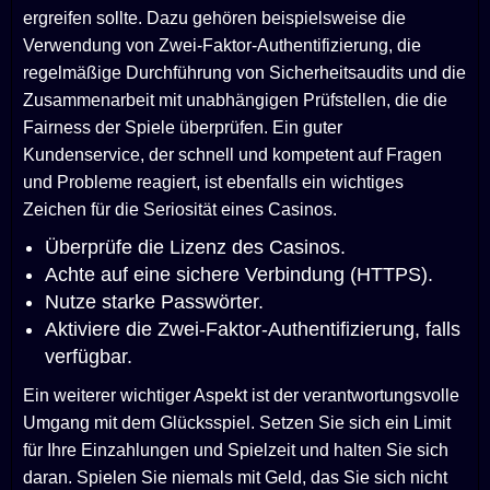
ergreifen sollte. Dazu gehören beispielsweise die
Verwendung von Zwei-Faktor-Authentifizierung, die
regelmäßige Durchführung von Sicherheitsaudits und die
Zusammenarbeit mit unabhängigen Prüfstellen, die die
Fairness der Spiele überprüfen. Ein guter
Kundenservice, der schnell und kompetent auf Fragen
und Probleme reagiert, ist ebenfalls ein wichtiges
Zeichen für die Seriosität eines Casinos.
Überprüfe die Lizenz des Casinos.
Achte auf eine sichere Verbindung (HTTPS).
Nutze starke Passwörter.
Aktiviere die Zwei-Faktor-Authentifizierung, falls
verfügbar.
Ein weiterer wichtiger Aspekt ist der verantwortungsvolle
Umgang mit dem Glücksspiel. Setzen Sie sich ein Limit
für Ihre Einzahlungen und Spielzeit und halten Sie sich
daran. Spielen Sie niemals mit Geld, das Sie sich nicht