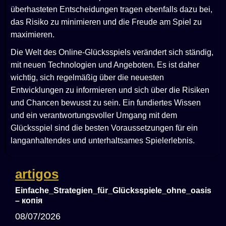
überhasteten Entscheidungen tragen ebenfalls dazu bei,
das Risiko zu minimieren und die Freude am Spiel zu
maximieren.
Die Welt des Online-Glücksspiels verändert sich ständig,
mit neuen Technologien und Angeboten. Es ist daher
wichtig, sich regelmäßig über die neuesten
Entwicklungen zu informieren und sich über die Risiken
und Chancen bewusst zu sein. Ein fundiertes Wissen
und ein verantwortungsvoller Umgang mit dem
Glücksspiel sind die besten Voraussetzungen für ein
langanhaltendes und unterhaltsames Spielerlebnis.
artigos
Einfache_Strategien_für_Glücksspiele_ohne_oasis_c
– копія
08/07/2026