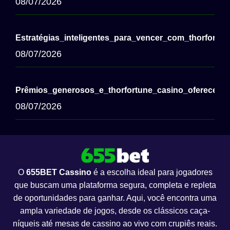
08/07/2026
Estratégias_inteligentes_para_vencer_com_thorfortu
08/07/2026
Prêmios_generosos_e_thorfortune_casino_oferecem_d
08/07/2026
O
655BET Cassino
é a escolha ideal para jogadores
que buscam uma plataforma segura, completa e repleta
de oportunidades para ganhar. Aqui, você encontra uma
ampla variedade de jogos, desde os clássicos caça-
níqueis até mesas de cassino ao vivo com crupiês reais.