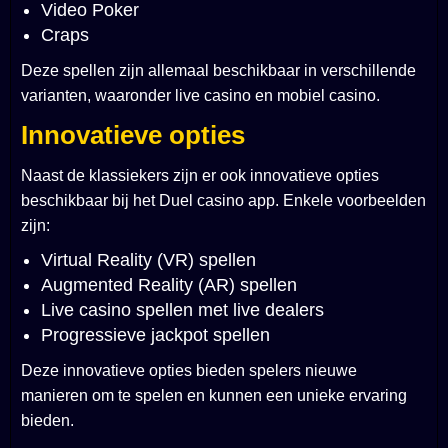
Video Poker
Craps
Deze spellen zijn allemaal beschikbaar in verschillende
varianten, waaronder live casino en mobiel casino.
Innovatieve opties
Naast de klassiekers zijn er ook innovatieve opties
beschikbaar bij het Duel casino app. Enkele voorbeelden
zijn:
Virtual Reality (VR) spellen
Augmented Reality (AR) spellen
Live casino spellen met live dealers
Progressieve jackpot spellen
Deze innovatieve opties bieden spelers nieuwe
manieren om te spelen en kunnen een unieke ervaring
bieden.