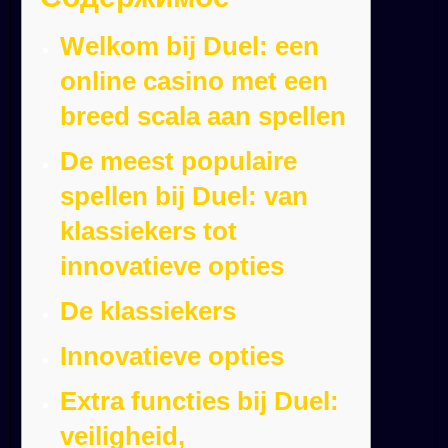
Welkom bij Duel: een
online casino met een
breed scala aan spellen
De meest populaire
spellen bij Duel: van
klassiekers tot
innovatieve opties
De klassiekers
Innovatieve opties
Extra functies bij Duel:
veiligheid,