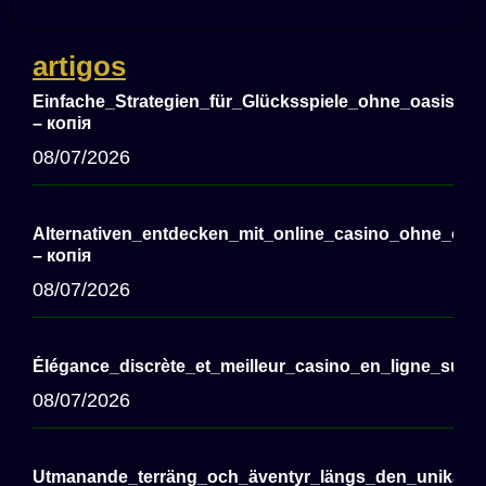
artigos
Einfache_Strategien_für_Glücksspiele_ohne_oasis_c
– копія
08/07/2026
Alternativen_entdecken_mit_online_casino_ohne_oasi
– копія
08/07/2026
Élégance_discrète_et_meilleur_casino_en_ligne_sui
08/07/2026
Utmanande_terräng_och_äventyr_längs_den_unika_c