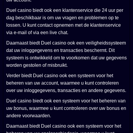
Duel casino biedt ook een klantenservice die 24 uur per
dag beschikbaar is om uw vragen en problemen op te
lossen. U kunt contact opnemen met de klantenservice
via e-mail of via een live chat.
Daarnaast biedt Duel casino ook een veiligheidssysteem
dat uw inloggegevens en transacties beschermt. Dit
systeem is ontwikkeld om te voorkomen dat uw gegevens
worden gestolen of misbruikt.
Verder biedt Duel casino ook een systeem voor het
beheren van uw account, waarmee u kunt controleren
over uw inloggegevens, transacties en andere gegevens.
Duel casino biedt ook een systeem voor het beheren van
uw bonus, waarmee u kunt controleren over uw bonus en
andere voorwaarden.
Daarnaast biedt Duel casino ook een systeem voor het