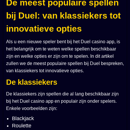
De meest populaire spellen
bij Duel: van klassiekers tot
innovatieve opties
Als u een nieuwe speler bent bij het Duel casino app, is
het belangrijk om te weten welke spellen beschikbaar
zijn en welke opties er zijn om te spelen. In dit artikel
zullen we de meest populaire spellen bij Duel bespreken,
van klassiekers tot innovatieve opties.
De klassiekers
De klassiekers zijn spellen die al lang beschikbaar zijn
bij het Duel casino app en populair zijn onder spelers.
Enkele voorbeelden zijn:
Blackjack
Roulette