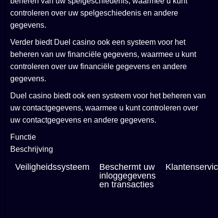
beheren van uw spelgeschiedenis, waarmee u kunt
controleren over uw spelgeschiedenis en andere
gegevens.
Verder biedt Duel casino ook een systeem voor het
beheren van uw financiële gegevens, waarmee u kunt
controleren over uw financiële gegevens en andere
gegevens.
Duel casino biedt ook een systeem voor het beheren van
uw contactgegevens, waarmee u kunt controleren over
uw contactgegevens en andere gegevens.
Functie
Beschrijving
Veiligheidssysteem
Beschermt uw
Klantenservi
inloggegevens
en transacties