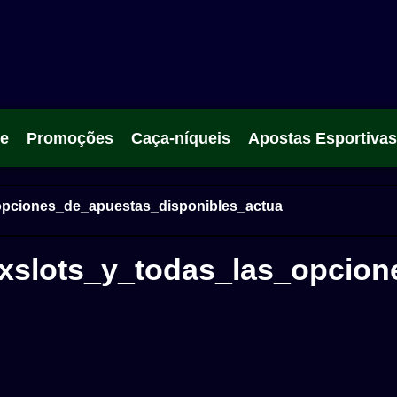
se
Promoções
Caça-níqueis
Apostas Esportivas
opciones_de_apuestas_disponibles_actua
xslots_y_todas_las_opcion