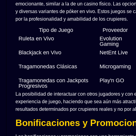
emocionante, similar a la de un casino físico. Las opcion
y diversas variantes de póker en vivo. Estos juegos se 
por la profesionalidad y amabilidad de los crupieres.
Tipo de Juego
Proveedor
Ruleta en Vivo
Evolution
Gaming
Blackjack en Vivo
NetEnt Live
Tragamonedas Clásicas
Microgaming
Tragamonedas con Jackpots
Play'n GO
Progresivos
La posibilidad de interactuar con otros jugadores y con 
experiencia de juego, haciendo que sea aún más atracti
resultados determinados por crupieres reales y no por a
Bonificaciones y Promocion