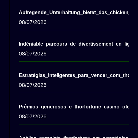
Aufregende_Unterhaltung_bietet_das_chicken_r
08/07/2026
Indéniable_parcours_de_divertissement_en_ligne
08/07/2026
Estratégias_inteligentes_para_vencer_com_thorf
08/07/2026
Prêmios_generosos_e_thorfortune_casino_oferec
08/07/2026