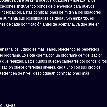
oderosa para atraer a nuevos jugadores y fidelizar a los
icaciones, incluyendo bonos de bienvenida para nuevos
 fidelización. Estas bonificaciones permiten a los jugadores
ue aumenta sus posibilidades de ganar. Sin embargo, es
nes de cada bonificación antes de aceptarla, ya que suelen
nsar a los jugadores más leales, ofreciéndoles beneficios
 el programa.
1xslots
cuenta con un programa de fidelización
 que realizan. Estos puntos pueden canjearse por bonos, giros
elización ofrece diferentes niveles, cada uno con sus propios
ascienden de nivel, desbloquean bonificaciones más
clusivas