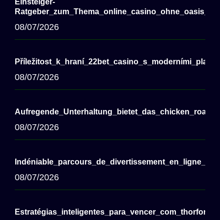
Einsteiger-
Ratgeber_zum_Thema_online_casino_ohne_oasis_für
08/07/2026
Příležitost_k_hraní_22bet_casino_s_moderními_plate
08/07/2026
Aufregende_Unterhaltung_bietet_das_chicken_road
08/07/2026
Indéniable_parcours_de_divertissement_en_ligne_vi
08/07/2026
Estratégias_inteligentes_para_vencer_com_thorfortu