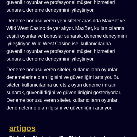
güvenilir oyunlar ve profesyonel müşteri hizmetleri
sunarak, deneme deneyimini iyileştiriyor.
Deneme bonusu veren yeni siteler arasında MaxBet ve
Wild West Casino de yer alıyor. MaxBet, kullanıcılarına
çeşitli oyunlar ve bonuslar sunarak, deneme deneyimini
iyileştiriyor. Wild West Casino ise, kullanıcılarına
güvenilir oyunlar ve profesyonel müşteri hizmetleri
sunarak, deneme deneyimini iyileştiriyor.
Deneme bonusu veren siteler, kullanıcıların oyunları
denemelerine olan ilgisini ve güvenliğini artırıyor. Bu
siteler, kullanıcılarına ücretsiz oyun deneme imkanı
sunarak, güvenilirliğini ve güvenilirliğini gösteriyorlar.
Deneme bonusu veren siteler, kullanıcıların oyunları
denemelerine olan ilgisini ve güvenliğini artırıyor.
artigos