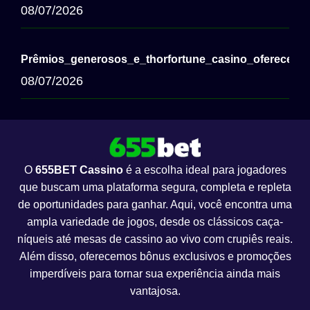
08/07/2026
Prêmios_generosos_e_thorfortune_casino_oferecem_d
08/07/2026
O
655BET Cassino
é a escolha ideal para jogadores
que buscam uma plataforma segura, completa e repleta
de oportunidades para ganhar. Aqui, você encontra uma
ampla variedade de jogos, desde os clássicos caça-
níqueis até mesas de cassino ao vivo com crupiês reais.
Além disso, oferecemos bônus exclusivos e promoções
imperdíveis para tornar sua experiência ainda mais
vantajosa.