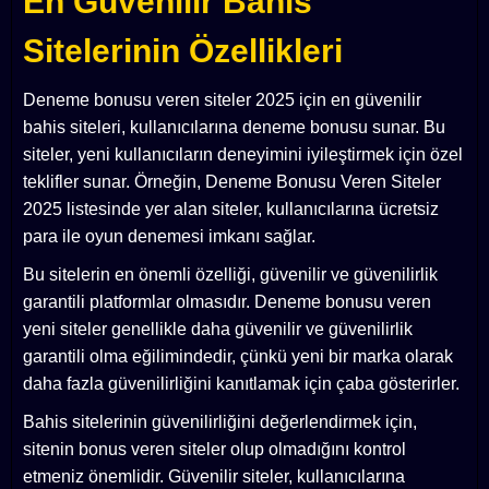
En Güvenilir Bahis
Sitelerinin Özellikleri
Deneme bonusu veren siteler 2025 için en güvenilir
bahis siteleri, kullanıcılarına deneme bonusu sunar. Bu
siteler, yeni kullanıcıların deneyimini iyileştirmek için özel
teklifler sunar. Örneğin, Deneme Bonusu Veren Siteler
2025 listesinde yer alan siteler, kullanıcılarına ücretsiz
para ile oyun denemesi imkanı sağlar.
Bu sitelerin en önemli özelliği, güvenilir ve güvenilirlik
garantili platformlar olmasıdır. Deneme bonusu veren
yeni siteler genellikle daha güvenilir ve güvenilirlik
garantili olma eğilimindedir, çünkü yeni bir marka olarak
daha fazla güvenilirliğini kanıtlamak için çaba gösterirler.
Bahis sitelerinin güvenilirliğini değerlendirmek için,
sitenin bonus veren siteler olup olmadığını kontrol
etmeniz önemlidir. Güvenilir siteler, kullanıcılarına