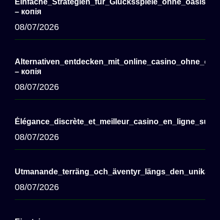
Einfache_Strategien_für_Glücksspiele_ohne_oasis_c
– копія
08/07/2026
Alternativen_entdecken_mit_online_casino_ohne_oasi
– копія
08/07/2026
Élégance_discrète_et_meilleur_casino_en_ligne_sui
08/07/2026
Utmanande_terräng_och_äventyr_längs_den_unika_c
08/07/2026