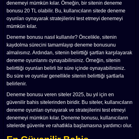
denemeyi mümkün kılar. Örneğin, bir sitenin deneme
bonusu 20 TL olabilir. Bu, kullanıcıların sitede deneme
oyunları oynayarak stratejilerini test etmeyi denemeyi
mümkün kılar.
Deneme bonusu nasıl kullanılır? Öncelikle, sitenin
kaydolma sürecini tamamlayıp deneme bonusunu
almalısınız. Ardından, sitenin belirttiği şartları karşılayarak
deneme oyunlarını oynayabilirsiniz. Örneğin, sitenin
belirttiği oyunları belirli bir süre içinde oynayabilirsiniz.
Bu süre ve oyunlar genellikle sitenin belirttiği şartlarla
belirlenir.
Deneme bonusu veren siteler 2025, bu yıl için en
güvenilir bahis sitelerinden biridir. Bu siteler, kullanıcıların
deneme oyunları oynayarak ve stratejilerini test etmeyi
denemeyi mümkün kılar. Deneme bonusu, kullanıcıların
sitelerde güvenle ve rahatlıkla başlamasına yardımcı olur.