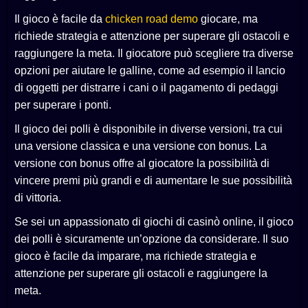
Il gioco è facile da
chicken road demo
giocare, ma
richiede strategia e attenzione per superare gli ostacoli e
raggiungere la meta. Il giocatore può scegliere tra diverse
opzioni per aiutare le galline, come ad esempio il lancio
di oggetti per distrarre i cani o il pagamento di pedaggi
per superare i ponti.
Il gioco dei polli è disponibile in diverse versioni, tra cui
una versione classica e una versione con bonus. La
versione con bonus offre al giocatore la possibilità di
vincere premi più grandi e di aumentare le sue possibilità
di vittoria.
Se sei un appassionato di giochi di casinò online, il gioco
dei polli è sicuramente un’opzione da considerare. Il suo
gioco è facile da imparare, ma richiede strategia e
attenzione per superare gli ostacoli e raggiungere la
meta.