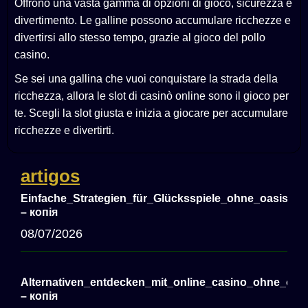
Offrono una vasta gamma di opzioni di gioco, sicurezza e
divertimento. Le galline possono accumulare ricchezze e
divertirsi allo stesso tempo, grazie al gioco del pollo
casino.
Se sei una gallina che vuoi conquistare la strada della
ricchezza, allora le slot di casinò online sono il gioco per
te. Scegli la slot giusta e inizia a giocare per accumulare
ricchezze e divertirti.
artigos
Einfache_Strategien_für_Glücksspiele_ohne_oasis_c
– копія
08/07/2026
Alternativen_entdecken_mit_online_casino_ohne_oasi
– копія