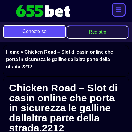
Conecte-se
Registro
Home
»
Chicken Road – Slot di casin online che
porta in sicurezza le galline dallaltra parte della
strada.2212
Chicken Road – Slot di
casin online che porta
in sicurezza le galline
dallaltra parte della
strada.2212