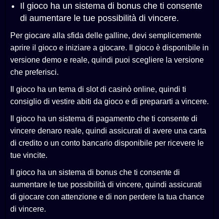
Il gioco ha un sistema di bonus che ti consente
di aumentare le tue possibilità di vincere.
Per giocare alla sfida delle galline, devi semplicemente
aprire il gioco e iniziare a giocare. Il gioco è disponibile in
versione demo e reale, quindi puoi scegliere la versione
che preferisci.
Il gioco ha un tema di slot di casinò online, quindi ti
consiglio di vestire abiti da gioco e di prepararti a vincere.
Il gioco ha un sistema di pagamento che ti consente di
vincere denaro reale, quindi assicurati di avere una carta
di credito o un conto bancario disponibile per ricevere le
tue vincite.
Il gioco ha un sistema di bonus che ti consente di
aumentare le tue possibilità di vincere, quindi assicurati
di giocare con attenzione e di non perdere la tua chance
di vincere.