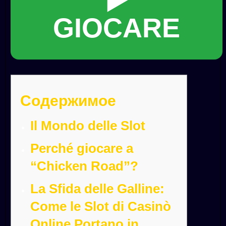
▶️
GIOCARE
Содержимое
Il Mondo delle Slot
Perché giocare a
“Chicken Road”?
La Sfida delle Galline:
Come le Slot di Casinò
Online Portano in