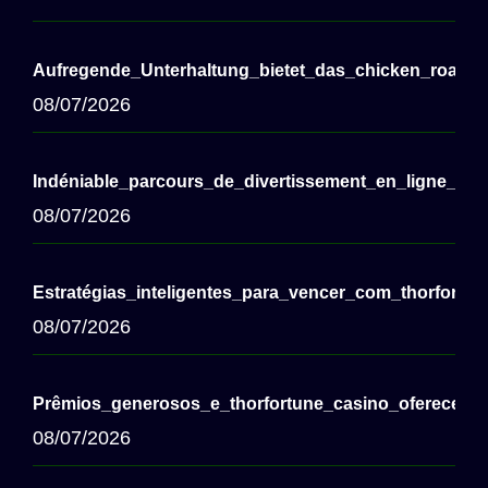
Aufregende_Unterhaltung_bietet_das_chicken_road
08/07/2026
Indéniable_parcours_de_divertissement_en_ligne_vi
08/07/2026
Estratégias_inteligentes_para_vencer_com_thorfortu
08/07/2026
Prêmios_generosos_e_thorfortune_casino_oferecem_d
08/07/2026