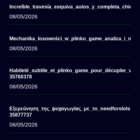
Increíble_travesía_esquiva_autos_y_completa_chicken
08/05/2026
Mechanika_losowości_w_plinko_game_analiza_i_moż
08/05/2026
Habileté_subtile_et_plinko_game_pour_décupler_vos_
35760378
08/05/2026
Εξερεύνηση_της_ψυχαγωγίας_με_το_needforslots_cas
35877737
08/05/2026