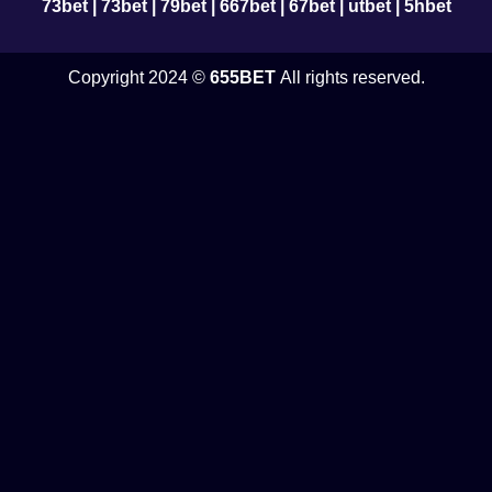
73bet
|
73bet
|
79bet
|
667bet
|
67bet
|
utbet
|
5hbet
Copyright 2024 ©
655BET
All rights reserved.