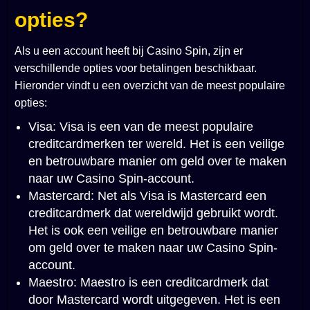
opties?
Als u een account heeft bij Casino Spin, zijn er
verschillende opties voor betalingen beschikbaar.
Hieronder vindt u een overzicht van de meest populaire
opties:
Visa: Visa is een van de meest populaire
creditcardmerken ter wereld. Het is een veilige
en betrouwbare manier om geld over te maken
naar uw Casino Spin-account.
Mastercard: Net als Visa is Mastercard een
creditcardmerk dat wereldwijd gebruikt wordt.
Het is ook een veilige en betrouwbare manier
om geld over te maken naar uw Casino Spin-
account.
Maestro: Maestro is een creditcardmerk dat
door Mastercard wordt uitgegeven. Het is een