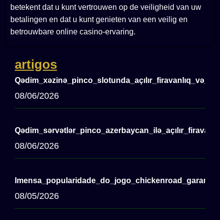
betekent dat u kunt vertrouwen op de veiligheid van uw
betalingen en dat u kunt genieten van een veilig en
betrouwbare online casino-ervaring.
artigos
Qədim_xəzinə_pinco_slotunda_açılır_firavanlıq_və_m
08/06/2026
Qədim_sərvətlər_pinco_azerbaycan_ilə_açılır_firavanl
08/06/2026
Imensa_popularidade_do_jogo_chickenroad_garante_d
08/05/2026