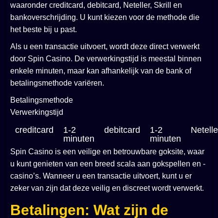
waaronder creditcard, debitcard, Neteller, Skrill en
bankoverschrijding. U kunt kiezen voor de methode die
het beste bij u past.
Als u een transactie uitvoert, wordt deze direct verwerkt
door Spin Casino. De verwerkingstijd is meestal binnen
enkele minuten, maar kan afhankelijk van de bank of
betalingsmethode variëren.
Betalingsmethode
Verwerkingstijd
creditcard
1-2
debitcard
1-2
Netelle
minuten
minuten
Spin Casino is een veilige en betrouwbare goksite, waar
u kunt genieten van een breed scala aan gokspellen en -
casino’s. Wanneer u een transactie uitvoert, kunt u er
zeker van zijn dat deze veilig en discreet wordt verwerkt.
Betalingen: Wat zijn de