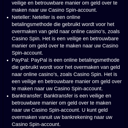
veilige en betrouwbare manier om geld over te
maken naar uw Casino Spin-account.
Neteller: Neteller is een online
betalingsmethode die gebruikt wordt voor het
overmaken van geld naar online casino’s, zoals
Casino Spin. Het is een veilige en betrouwbare
manier om geld over te maken naar uw Casino
Spin-account.
PayPal: PayPal is een online betalingsmethode
die gebruikt wordt voor het overmaken van geld
naar online casino’s, zoals Casino Spin. Het is
een veilige en betrouwbare manier om geld over
te maken naar uw Casino Spin-account.
Banktransfer: Banktransfer is een veilige en
betrouwbare manier om geld over te maken
naar uw Casino Spin-account. U kunt geld
overmaken vanuit uw bankrekening naar uw
Casino Spin-account.