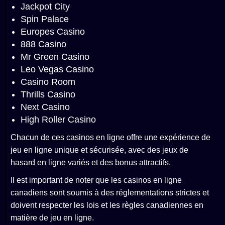
Jackpot City
Spin Palace
Europes Casino
888 Casino
Mr Green Casino
Leo Vegas Casino
Casino Room
Thrills Casino
Next Casino
High Roller Casino
Chacun de ces casinos en ligne offre une expérience de
jeu en ligne unique et sécurisée, avec des jeux de
hasard en ligne variés et des bonus attractifs.
Il est important de noter que les casinos en ligne
canadiens sont soumis à des réglementations strictes et
doivent respecter les lois et les règles canadiennes en
matière de jeu en ligne.