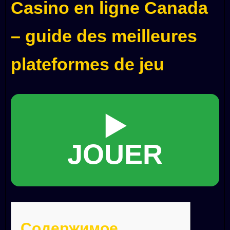
Casino en ligne Canada
– guide des meilleures
plateformes de jeu
▶️
JOUER
Содержимое