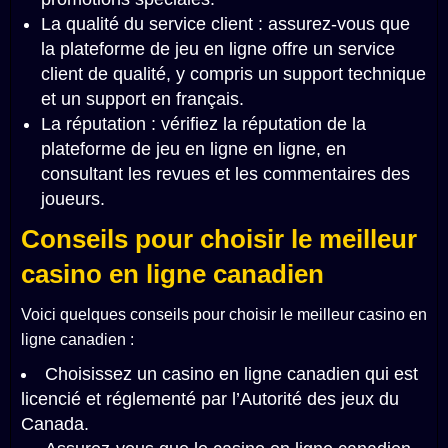
La qualité du service client : assurez-vous que
la plateforme de jeu en ligne offre un service
client de qualité, y compris un support technique
et un support en français.
La réputation : vérifiez la réputation de la
plateforme de jeu en ligne en ligne, en
consultant les revues et les commentaires des
joueurs.
Conseils pour choisir le meilleur
casino en ligne canadien
Voici quelques conseils pour choisir le meilleur casino en
ligne canadien :
Choisissez un casino en ligne canadien qui est
licencié et réglementé par l’Autorité des jeux du
Canada.