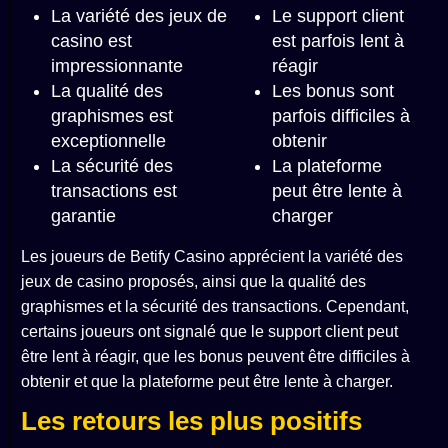
La variété des jeux de
Le support client
casino est
est parfois lent à
impressionnante
réagir
La qualité des
Les bonus sont
graphismes est
parfois difficiles à
exceptionnelle
obtenir
La sécurité des
La plateforme
transactions est
peut être lente à
garantie
charger
Les joueurs de Betify Casino apprécient la variété des
jeux de casino proposés, ainsi que la qualité des
graphismes et la sécurité des transactions. Cependant,
certains joueurs ont signalé que le support client peut
être lent à réagir, que les bonus peuvent être difficiles à
obtenir et que la plateforme peut être lente à charger.
Les retours les plus positifs