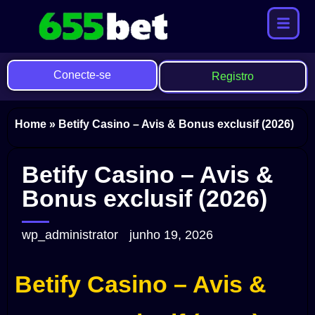
Conecte-se
Registro
Home
»
Betify Casino – Avis & Bonus exclusif (2026)
Betify Casino – Avis &
Bonus exclusif (2026)
wp_administrator
junho 19, 2026
Betify Casino – Avis &