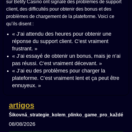
sur Betify Casino ont signalé des problèmes de support
client, des difficultés pour obtenir des bonus et des
problèmes de chargement de la plateforme. Voici ce
qu’ils disent :
« J’ai attendu des heures pour obtenir une
réponse du support client. C’est vraiment
frustrant. »
« J’ai essayé de obtenir un bonus, mais je n’ai
pas réussi. C’est vraiment décevant. »
« J’ai eu des problèmes pour charger la
plateforme. C’est vraiment lent et ça peut être
ennuyeux. »
artigos
Šikovná_strategie_kolem_plinko_game_pro_každého_
08/08/2026