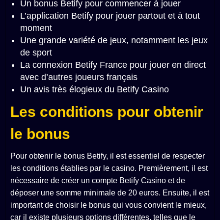
Un bonus Betify pour commencer à jouer
L’application Betify pour jouer partout et à tout
moment
Une grande variété de jeux, notamment les jeux
de sport
La connexion Betify France pour jouer en direct
avec d’autres joueurs français
Un avis très élogieux du Betify Casino
Les conditions pour obtenir
le bonus
Pour obtenir le bonus Betify, il est essentiel de respecter
les conditions établies par le casino. Premièrement, il est
nécessaire de créer un compte Betify Casino et de
déposer une somme minimale de 20 euros. Ensuite, il est
important de choisir le bonus qui vous convient le mieux,
car il existe plusieurs options différentes, telles que le