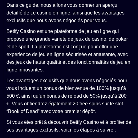
Dans ce guide, nous allons vous donner un aperçu
détaillé de ce casino en ligne, ainsi que les avantages
exclusifs que nous avons négociés pour vous.
Betify Casino est une plateforme de jeu en ligne qui
propose une grande variété de jeux de casino, de poker
et de sport. La plateforme est conçue pour offrir une
expérience de jeu en ligne sécurisée et amusante, avec
des jeux de haute qualité et des fonctionnalités de jeu en
ligne innovantes.
Les avantages exclusifs que nous avons négociés pour
vous incluent un bonus de bienvenue de 100% jusqu’à
500 €, ainsi qu’un bonus de reload de 50% jusqu’à 200
€. Vous obtiendrez également 20 free spins sur le slot
“Book of Dead” avec votre premier dépôt.
Si vous êtes prêt à découvrir Betify Casino et à profiter de
ses avantages exclusifs, voici les étapes à suivre :