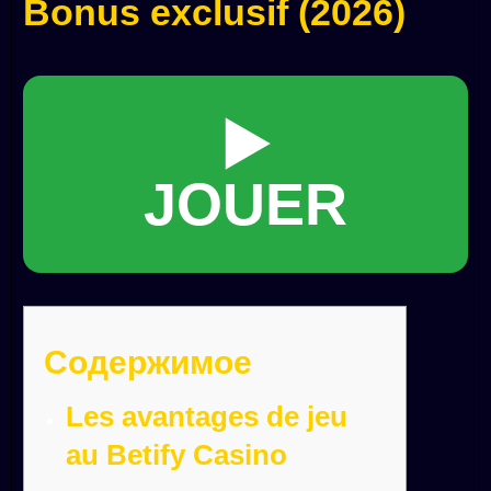
Bonus exclusif (2026)
▶️
JOUER
Содержимое
Les avantages de jeu
au Betify Casino