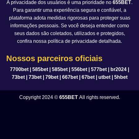
A privacidade dos usuários é uma prioridade no
655BET
.
Para garantir uma experiência segura e confiável, a
plataforma adota medidas rigorosas para proteger suas
informações pessoais. Se você deseja entender como
seus dados são coletados, utilizados e protegidos,
confira nossa política de privacidade detalhada.
Nossos parceiros oficiais
7700bet
|
585bet
|
585bet
|
556bet
|
577bet
|
br2024
|
73bet
|
73bet
|
79bet
|
667bet
|
67bet
|
utbet
|
5hbet
Copyright 2024 ©
655BET
All rights reserved.