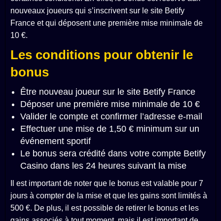
nouveaux joueurs qui s’inscrivent sur le site Betify
France et qui déposent une première mise minimale de
10 €.
Les conditions pour obtenir le
bonus
Être nouveau joueur sur le site Betify France
Déposer une première mise minimale de 10 €
Valider le compte et confirmer l’adresse e-mail
Effectuer une mise de 1,50 € minimum sur un
événement sportif
Le bonus sera crédité dans votre compte Betify
Casino dans les 24 heures suivant la mise
Il est important de noter que le bonus est valable pour 7
jours à compter de la mise et que les gains sont limités à
500 €. De plus, il est possible de retirer le bonus et les
gains associés à tout moment, mais il est important de