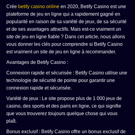
Crée
betify casino online
en 2020, Betify Casino est une
plateforme de jeu en ligne qui a rapidement gagné en
popularité en raison de sa variété de jeux, de sa sécurité
et de ses avantages attractifs. Mais est-ce vraiment un
site de jeu en ligne fiable ? Dans cet article, nous allons
vous donner les clés pour comprendre si Betify Casino
est vraiment un site de jeu en ligne à recommander.
Avantages de Betify Casino :
Connexion rapide et sécurisée : Betify Casino utilise une
technologie de sécurité de pointe pour garantir une
connexion rapide et sécurisée.
Variété de jeux : Le site propose plus de 1 000 jeux de
casino, des sports et des paris en ligne, ce qui signifie
que vous trouverez toujours quelque chose qui vous
plaît.
Bonus exclusif : Betify Casino offre un bonus exclusif de