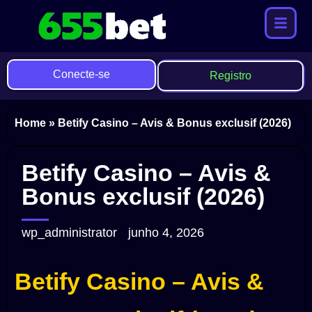
Conecte-se
Registro
Home
»
Betify Casino – Avis & Bonus exclusif (2026)
Betify Casino – Avis &
Bonus exclusif (2026)
wp_administrator
junho 4, 2026
Betify Casino – Avis &