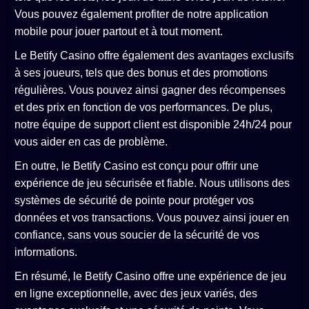
Vous pouvez également profiter de notre application
mobile pour jouer partout et à tout moment.
Le Betify Casino offre également des avantages exclusifs
à ses joueurs, tels que des bonus et des promotions
régulières. Vous pouvez ainsi gagner des récompenses
et des prix en fonction de vos performances. De plus,
notre équipe de support client est disponible 24h/24 pour
vous aider en cas de problème.
En outre, le Betify Casino est conçu pour offrir une
expérience de jeu sécurisée et fiable. Nous utilisons des
systèmes de sécurité de pointe pour protéger vos
données et vos transactions. Vous pouvez ainsi jouer en
confiance, sans vous soucier de la sécurité de vos
informations.
En résumé, le Betify Casino offre une expérience de jeu
en ligne exceptionnelle, avec des jeux variés, des